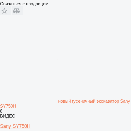
Связаться с продавцом
новый гусеничный экскаватор Sany
SY750H
8
ВИДЕО
Sany SY750H