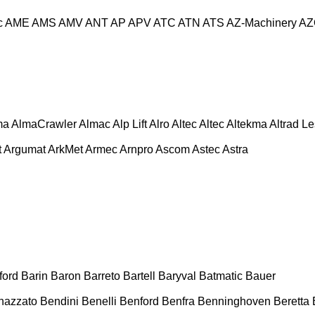
c
AME
AMS
AMV
ANT
AP
APV
ATC
ATN
ATS
AZ-Machinery
AZ
ma
AlmaCrawler
Almac
Alp Lift
Alro
Altec
Altec
Altekma
Altrad L
t
Argumat
ArkMet
Armec
Arnpro
Ascom
Astec
Astra
ford
Barin
Baron
Barreto
Bartell
Baryval
Batmatic
Bauer
nazzato
Bendini
Benelli
Benford
Benfra
Benninghoven
Beretta