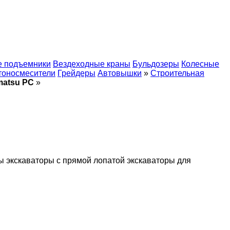
 подъемники
Вездеходные краны
Бульдозеры
Колесные
тоносмесители
Грейдеры
Автовышки
»
Строительная
matsu PC
»
ы
экскаваторы с прямой лопатой
экскаваторы для