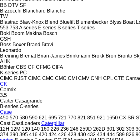
BB
DTV
SF
Bizzocchi
Blanchard
Blanche
TW
Blastrac
Blaw-Knox
Blend
Bluelift
Blumenbecker
Blyss
Boart L
553
753
A series
E series
S series
T series
Boki
Boom Makina
Bosch
GSH
Boss
Boxer
Brand
Bravi
Leonardo
Breining
Bremat
Brian James
Brinkmann
Brokk
Bron
Bronto Sky
AHK
Böhler
CBS
CF
CFMG
CIFA
K-series
PC
CIMC RJST
CIMC
CMC
CMC
CMI
CMV
CNH
CPL
CTE
Cama
CK
Carmix
3.5
Carter
Casagrande
B-series
C-series
Case
450
570
580
590
621
695
721
770
821
851
921
1650
CX
SR
S
Cast
CastLoaders
Caterpillar
12H
12M
120
140
160
226
236
246
259D
262D
301
302
303
3
374
390
395
416
420
424
426
428
430
432
434
444
589
826
9