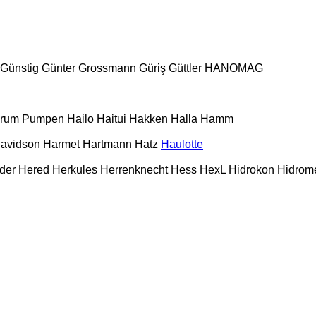
Günstig
Günter Grossmann
Güriş
Güttler
HANOMAG
urum Pumpen
Hailo
Haitui
Hakken
Halla
Hamm
Davidson
Harmet
Hartmann
Hatz
Haulotte
der
Hered
Herkules
Herrenknecht
Hess
HexL
Hidrokon
Hidrom