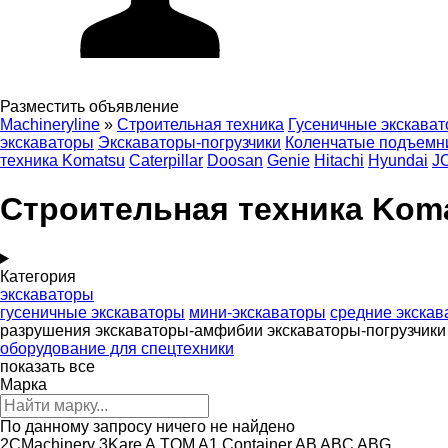
Разместить объявление
Machineryline
»
Строительная техника
Гусеничные экскава
экскаваторы
Экскаваторы-погрузчики
Коленчатые подъемн
техника Komatsu
Caterpillar
Doosan
Genie
Hitachi
Hyundai
J
Строительная техника Kom
Категория
экскаваторы
гусеничные экскаваторы
мини-экскаваторы
средние экскав
разрушения
экскаваторы-амфибии
экскаваторы-погрузчики
оборудование для спецтехники
показать все
Марка
По данному запросу ничего не найдено
2CMachinery
3Kare
A.TOM
A1 Container
AB
ABC
ABG