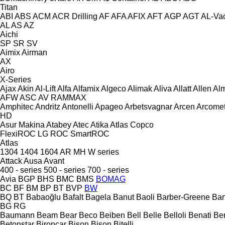
Titan
ABI
ABS
ACM
ACR Drilling
AF
AFA
AFIX
AFT
AGP
AGT
AL-Va
AL
AS
AZ
Aichi
SP
SR
SV
Aimix
Airman
AX
Airo
X-Series
Ajax
Akin
Al-Lift
Alfa
Alfamix
Algeco
Alimak
Aliva
Allatt
Allen
Al
AFW
ASC
AV
RAMMAX
Amphitec
Andritz
Antonelli
Apageo
Arbetsvagnar
Arcen
Arcome
HD
Asur Makina
Atabey
Atec
Atika
Atlas Copco
FlexiROC
LG
ROC
SmartROC
Atlas
1304
1404
1604
AR
MH
W series
Attack
Ausa
Avant
400 - series
500 - series
700 - series
Avia
BGP
BHS
BMC
BMS
BOMAG
BC
BF
BM
BP
BT
BVP
BW
BQ
BT
Babaoğlu
Bafalt
Bagela
Banut
Baoli
Barber-Greene
Bar
BG
RG
Baumann
Beam
Bear
Beco
Beiben
Bell
Belle
Belloli
Benati
Be
Betonstar
Bironcar
Bison
Bison
Bitelli