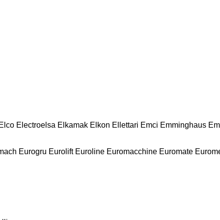
Elco
Electroelsa
Elkamak
Elkon
Ellettari
Emci
Emminghaus
Em
mach
Eurogru
Eurolift
Euroline
Euromacchine
Euromate
Eurom