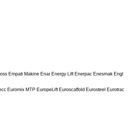
oss
Empati Makine
Enar
Energy Lift
Enerpac
Enesmak
Engl
ecc
Euromix MTP
EuropeLift
Euroscaffold
Eurosteel
Eurotrac