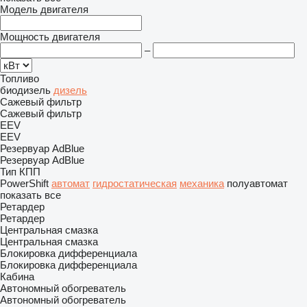
Модель двигателя
Мощность двигателя
–
Топливо
биодизель
дизель
Сажевый фильтр
Сажевый фильтр
EEV
EEV
Резервуар AdBlue
Резервуар AdBlue
Тип КПП
PowerShift
автомат
гидростатическая
механика
полуавтомат
показать все
Ретардер
Ретардер
Центральная смазка
Центральная смазка
Блокировка дифференциала
Блокировка дифференциала
Кабина
Автономный обогреватель
Автономный обогреватель