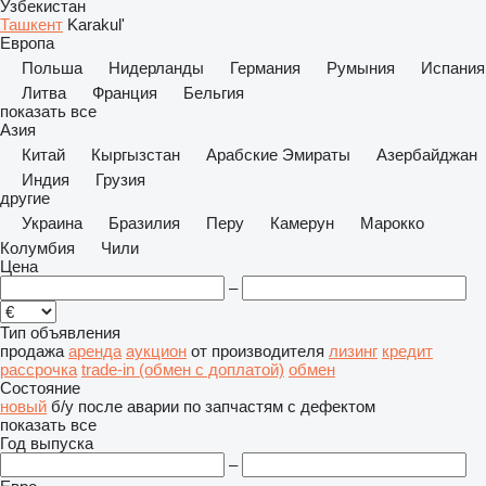
Узбекистан
Ташкент
Karakul'
Европа
Польша
Нидерланды
Германия
Румыния
Испания
Литва
Франция
Бельгия
показать все
Азия
Китай
Кыргызстан
Арабские Эмираты
Азербайджан
Индия
Грузия
другие
Украина
Бразилия
Перу
Камерун
Марокко
Колумбия
Чили
Цена
–
Тип объявления
продажа
аренда
аукцион
от производителя
лизинг
кредит
рассрочка
trade-in (обмен с доплатой)
обмен
Состояние
новый
б/у
после аварии
по запчастям
с дефектом
показать все
Год выпуска
–