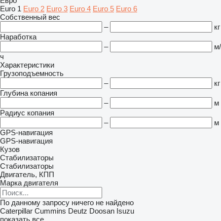
Евро
Euro 1
Euro 2
Euro 3
Euro 4
Euro 5
Euro 6
Собственный вес
–
кг
Наработка
–
м/
ч
Характеристики
Грузоподъемность
–
кг
Глубина копания
–
м
Радиус копания
–
м
GPS-навигация
GPS-навигация
Кузов
Стабилизаторы
Стабилизаторы
Двигатель, КПП
Марка двигателя
По данному запросу ничего не найдено
Caterpillar
Cummins
Deutz
Doosan
Isuzu
показать все