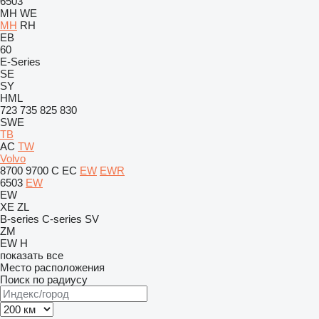
6503
MH
WE
MH
RH
EB
60
E-Series
SE
SY
HML
723
735
825
830
SWE
TB
AC
TW
Volvo
8700
9700
C
EC
EW
EWR
6503
EW
EW
XE
ZL
B-series
C-series
SV
ZM
EW
H
показать все
Место расположения
Поиск по радиусу