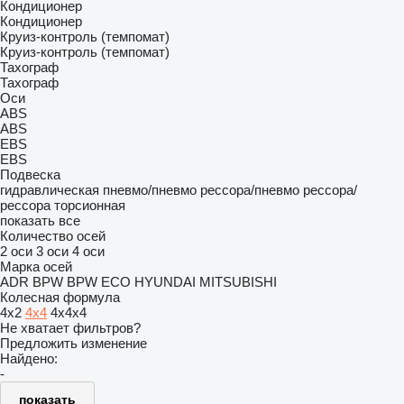
Кондиционер
Кондиционер
Круиз-контроль (темпомат)
Круиз-контроль (темпомат)
Тахограф
Тахограф
Оси
ABS
ABS
EBS
EBS
Подвеска
гидравлическая
пневмо/пневмо
рессора/пневмо
рессора/
рессора
торсионная
показать все
Количество осей
2 оси
3 оси
4 оси
Марка осей
ADR
BPW
BPW ECO
HYUNDAI
MITSUBISHI
Колесная формула
4x2
4x4
4x4x4
Не хватает фильтров?
Предложить изменение
Найдено:
-
показать