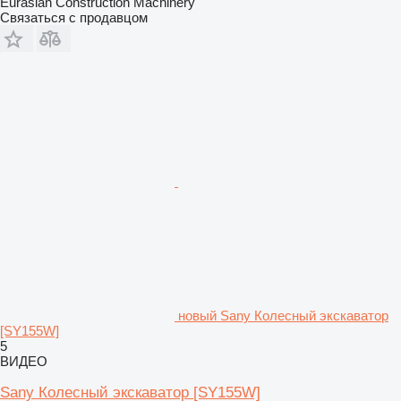
Eurasian Construction Machinery
Связаться с продавцом
новый Sany Колесный экскаватор
[SY155W]
5
ВИДЕО
Sany Колесный экскаватор [SY155W]