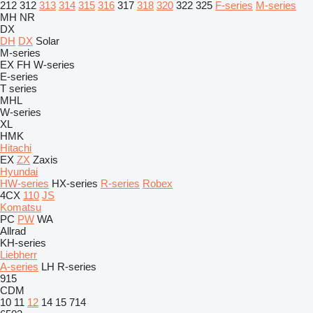
212
312
313
314
315
316
317
318
320
322
325
F-series
M-series
MH
NR
DX
DH
DX
Solar
M-series
EX
FH
W-series
E-series
T series
MHL
W-series
XL
HMK
Hitachi
EX
ZX
Zaxis
Hyundai
HW-series
HX-series
R-series
Robex
4CX
110
JS
Komatsu
PC
PW
WA
Allrad
KH-series
Liebherr
A-series
LH
R-series
915
CDM
10
11
12
14
15
714