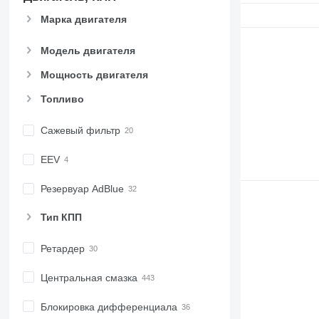
C-series
Марка двигателя
CB
CS
Модель двигателя
D series
E-series
Мощность двигателя
F-series
Топливо
GC
IT
Сажевый фильтр
M-series
MH
EEV
NR
Резервуар AdBlue
PM
RM
Тип КПП
V-series
Ретардер
Центральная смазка
Блокировка дифференциала