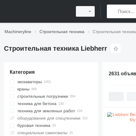
Machineryline
Строительная техника
Строительная техника
Строительная техника Liebherr
Категория
2631 объя
экскаваторы
краны
гусеничные экскаваторы
строительные погрузчики
колесные экскаваторы
вездеходные краны
техника для бетона
экскаваторы для перевалки
автокраны
фронтальные погрузчики
техника для земляных работ
экскаваторы на рельсовом ходу
башенные краны
погрузчики гусеничные
автобетоносмесители
оборудование для спецтехники
гусеничные краны
телескопические погрузчики
бетонные заводы
бульдозеры
экскаваторы с длинной стрелой
буровая техника
быстромонтируемые башенные
мультифункциональные
автобетононасосы
грейдеры
мобильные бетонные заводы
краны
погрузчики
специальные самосвалы
бетономешалки
буровые установки
драглайны