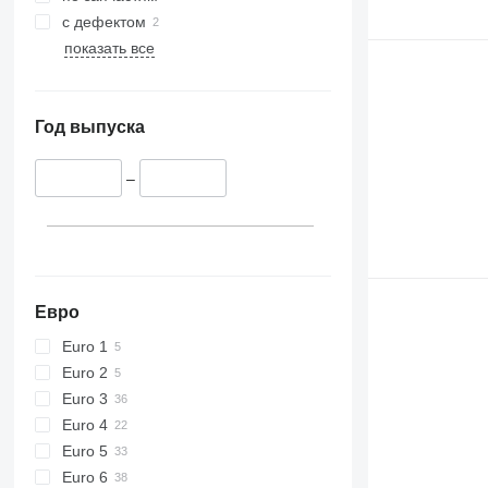
416
с дефектом
420
показать все
424
426
428
Год выпуска
430
432
–
434
444
589
826
906
Евро
907
Euro 1
908
Euro 2
910
Euro 3
914
Euro 4
918
Euro 5
920
Euro 6
924