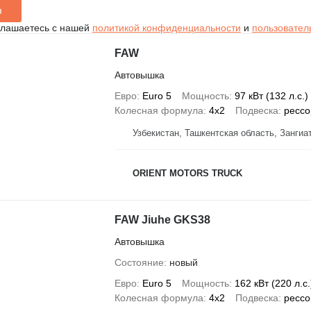
я
глашаетесь с нашей
политикой конфиденциальности
и
пользовател
FAW
Автовышка
Евро
Euro 5
Мощность
97 кВт (132 л.с.)
Колесная формула
4x2
Подвеска
рессо
Узбекистан, Ташкентская область, Зангиа
ORIENT MOTORS TRUCK
FAW Jiuhe GKS38
Автовышка
Состояние
новый
Евро
Euro 5
Мощность
162 кВт (220 л.с.
Колесная формула
4x2
Подвеска
рессо