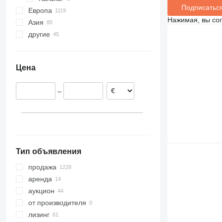
Подписатьс
Европа
Нажимая, вы со
Азия
Польша
другие
Нидерланды
Китай
Венгрия
Япония
Украина
Германия
Арабские Эмираты
Цена
Италия
Грузия
Испания
Турция
–
Румыния
Казахстан
Бельгия
показать все
Тип объявления
продажа
аренда
аукцион
от производителя
лизинг