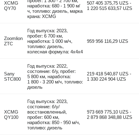
пробег: 1 300 - 2 700 км,
XCMG
507 405 375,75 UZS -
наработка: 680 - 1 900 м/
QY70
1 220 515 633,57 UZS
ч, топливо: дизель, марка
крана: XCMG
Год выпуска: 2023,
пробег: 6 700 км,
Zoomlion
наработка: 1 000 м/ч,
959 956 116,29 UZS
ZTC
топливо: дизель,
колесная формула: 4x4x4
Год выпуска: 2022,
состояние: б/у, пробег:
Sany
219 418 540,87 UZS -
5 800 км, наработка:
STC800
1 330 224 904 UZS
1 800 - 3 200 м/ч, топливо:
дизель
Год выпуска: 2023,
состояние: б/у/
XCMG
восстановленный,
973 669 775,10 UZS -
QY100
пробег: 600 км,
2 879 868 348,88 UZS
наработка: 850 - 950 м/ч,
топливо: дизель