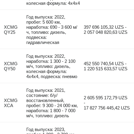
колесная формула: 4x4x4
Год выпуска: 2022,
пробег: 5 600 км,
XCMG
наработка: 690 - 3 600 м/
397 696 105,32 UZS -
QY25
ч, топливо: дизель,
2 057 048 820,63 UZS
подвеска:
гидравлическая
Год выпуска: 2022,
наработка: 1 300 - 2 100
XCMG
452 550 740,54 UZS -
м/ч, топливо: дизель,
QY50
1 220 515 633,57 UZS
колесная формула:
4x4x4, подвеска: пневмо
Год выпуска: 2021,
состояние: б/у/
2 605 595 172,79 UZS
XCMG
восстановленный,
-
XCA
пробег: 9 300 - 24 000 км,
17 827 756 445,42 UZS
наработка: 1 800 - 7 000
м/ч, топливо: дизель
Год выпуска: 2023,