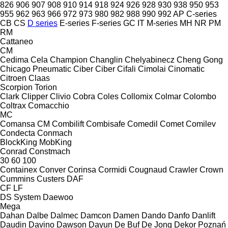
826
906
907
908
910
914
918
924
926
928
930
938
950
953
955
962
963
966
972
973
980
982
988
990
992
AP
C-series
CB
CS
D series
E-series
F-series
GC
IT
M-series
MH
NR
PM
RM
Cattaneo
CM
Cedima
Cela
Champion
Changlin
Chelyabinecz
Cheng Gong
Chicago Pneumatic
Ciber
Ciber
Cifali
Cimolai
Cinomatic
Citroen
Claas
Scorpion
Torion
Clark
Clipper
Clivio
Cobra
Coles
Collomix
Colmar
Colombo
Coltrax
Comacchio
MC
Comansa CM
Combilift
Combisafe
Comedil
Comet
Comilev
Condecta
Conmach
BlockKing
MobKing
Conrad
Constmach
30
60
100
Containex
Conver
Corinsa
Cormidi
Cougnaud
Crawler
Crown
Cummins
Custers
DAF
CF
LF
DS System
Daewoo
Mega
Dahan
Dalbe
Dalmec
Damcon
Damen
Dando
Danfo
Danlift
Daudin
Davino
Dawson
Dayun
De Buf
De Jong
Dekor Poznań