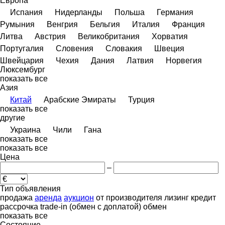
Европа
Испания
Нидерланды
Польша
Германия
Румыния
Венгрия
Бельгия
Италия
Франция
Литва
Австрия
Великобритания
Хорватия
Португалия
Словения
Словакия
Швеция
Швейцария
Чехия
Дания
Латвия
Норвегия
Люксембург
показать все
Азия
Китай
Арабские Эмираты
Турция
показать все
другие
Украина
Чили
Гана
показать все
показать все
Цена
–
Тип объявления
продажа
аренда
аукцион
от производителя
лизинг
кредит
рассрочка
trade-in (обмен с доплатой)
обмен
показать все
Состояние