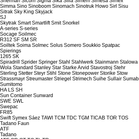
Sherman
Sicom
Sigma
Sika
Silla
Simem
Simesa
Simex
Simma
Sino
Sinoboom
Sinomach
Sinotruk Howo
Sirl
Sisu
Sitrak
Sky King
Skyjack
SJ
Skytrak
Smart
Smartlift
Smit
Snorkel
A-series
S-series
Socage
Soilmec
R312
SF
SM
SR
Soiltek
Soima
Solmec
Solus
Somero
Soukkio
Spatpac
Spierings
1265
SK
Spiradrill
Sprider
Springer
Stahl
Stahlwerk
Stainmann
Stalowa
Wola
Standard
Stanley
Star
Starke Arvid
Stavostroj
Stehr
Sterling
Stetter
Steyr
Stihl
Stone
Stonepower
Storike
Stow
Strassmayr
Streumaster
Striegel
Strimech
Suihe
Sullair
Sumab
Sumitomo
HA
LS
SH
Sun Container
Sunward
SWE
SWL
Swepac
FR85
Swift
Symex
Sáez
TAWI
TCM
TDC
TGM
TICAB
TOR
TOS
Tadano Faun
ATF
Tadano