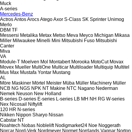
Muck
A-series
Mercedes-Benz
Actros
Antos
Arocs
Atego
Axor
S-Class
SK
Sprinter
Unimog
Merlo
DBM
TF
Messersi
Metalika
Metax
Metso
Meva
Meyco
Michigan
Mikasa
Miller
Milwaukee
Minelli
Mini
Mitsubishi Fuso
Mitsubishi
Canter
Miva
VA
Module-T
Moelven
Mol
Montabert
Morooka
MotoCut
Movax
Movex
Mueller
MultiOne
Multicar
Multiloader
Multiquip
Multitel
Mus Max
Mustafa Yontar
Mustang
AL
Möre Maskiner
Mörtel Meister
Müba
Müller Machinery
Müller
NCB
NG
NGS
NPK
NT Makine
NTC
Nagano
Nederman
Nemek
Neuson
New Holland
B-series
D-series
E-series
L-series
LB
MH
NH
RG
W-series
Nex
Nicosail
Niftylift
120
HR
N-series
Nikken
Nippon Sharyo
Nissan
Cabstar
NT
Noahtech
Nobas
Noblelift
Nodigmarket24
Noe
Noggerath
Norcar
Nord-Verk
Nordmeyer
Normet
Norrlands Vagnar
Norton