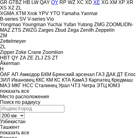
GR
GTBZ
HB
LW
QAY
QY
RP
WZ
XC
XD
XE
XG
XM
XP
XR
XS
XZ
ZL
XGMA
XTM
Xrok
YPV
YTO
Yamaha
Yanmar
B-series
SV
V-series
Vio
Yongmao
Youngman
Yuchai
Yufan
Yutong
ZMG
ZOOMLION-
MAZ
ZTS
ZWZG
Zarges
Zbud
Zega
Zenith
Zeppelin
ZM
Zettelmeyer
ZL
Zipper
Zoke Crane
Zoomlion
HBT
QY
ZA
ZE
ZLJ
ZS
ZT
Åkerman
H
ÖAF
АП
Амкодор
БКМ
Брянский арсенал
ГАЗ
ДАК
ДТ
Епос
ЗИЛ
Ивановец
ККС
КМ
КС
КТА
КамАЗ
Карпатец
Кредмаш
МАЗ
МКГ
НСС
Сталинец
Урал
ЧТЗ
Четра
ЭТЦ
ЮМЗ
показать все
Место расположения
Поиск по радиусу
Узбекистан
Ташкент
показать все