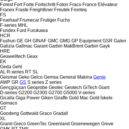
Forest
Fort
Forte
Fortschritt
Foton
Fraco
France Elévateur
Franex
Fraste
Freightliner
Freutek
Fronteq
FS
Fruehauf
Frumecar
Frutiger
Fuchs
F-series
MHL
Fundex
Furd
Furukawa
HCR
Fushun
GE
GH
GINAF
GMC
GMG
GP Equipment
GSR
Galen
Galizia
Gallmac
Garant
Garbin MakBrent
Garbin
Gayk
HRE
Geawelltech
Geax
EK
Geda
Gehl
AL
R-series
RT
SL
Geismar
Geko
Gelco
Gemsa
General Makina
Genie
AWP
GR
GS
S series
Z series
Gençgüçsan
Geoprobe
Geotec
Geotech
GiTech
Giant
D-series
G2200
G2300
G2700
G5000
V-series
Gicalla
Giga Power
Giken
Giraffe
Gold Mac
Gold İskele
Gomaco
GT
Goodeng
Gottwald
Graco
Gradall
XL
Granit
Greco
GreenTec
Greenland
Groenewegen
Grove
GMK
RT
TMS