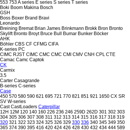
553
753
A series
E series
S series
T series
Boki
Boom Makina
Bosch
GSH
Boss
Boxer
Brand
Bravi
Leonardo
Breining
Bremat
Brian James
Brinkmann
Brokk
Bron
Bronto
Skylift
Bronto
Broyt
Bruce
Bull
Bumar
Bunker
Böcker
AHK
Böhler
CBS
CF
CFMG
CIFA
K-series
PC
CIMC RJST
CIMC
CMC
CMC
CMI
CMV
CNH
CPL
CTE
Camac
Camc
Captok
CK
Carmix
3.5
Carter
Casagrande
B-series
C-series
Case
450
570
580
590
621
695
721
770
821
851
921
1650
CX
SR
SV
W-series
Cast
CastLoaders
Caterpillar
12H
12M
120
140
160
226
236
246
259D
262D
301
302
303
304
305
306
307
308
311
312
313
314
315
316
317
318
319
320
321
322
323
324
325
326
329
330
336
340
345
349
350
365
374
390
395
416
420
424
426
428
430
432
434
444
589