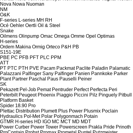
Nova
Nowa
Nuoman
NM
O&K
F-series
L-series
MH
RH
Océ
Oehler
Oertli
Oil & Steel
Snake
Oilmens
Olinpump
Omac
Omega
Omme
Opel
Optimas
H-series
Ordem Makina
Ormig
Orteco
P&H
PB
S151-19E
PBE
PC
PFB
PFT
PLC
PPM
ATT
PT
PTC
PTH
PVE
Pacam
Packmat
Paclite
Paladin
Palamatic
Palazzani
Palfinger Sany
Palfinger
Panien
Pannkoke
Parker
Plant
Partner
Paschal
Paus
Pauselli
Peiner
SK
Pekazett
Pel-Job
Pemat
Pentruder
Perfect
Perfecta
Peri
Peterbilt
Peugeot
Phoenix
Piaggio
Piccini
Pilz
Pinguely
Pitbull
Platform Basket
Spider 18.90 Pro
Plettac Distribution
Plumett
Plus Power
Plusmix
Poclain
Hydraulics
Pol-Met
Polar
Polygonmach
Potain
GTMR
H-series
HD
IGO
MC
MCT
MD
MDT
Power Curber
Power Tower
Powerscreen
Prakla
Pride
Prinoth
ProContain
Probst
Promax
Prometal
Puntel
Putzmeister