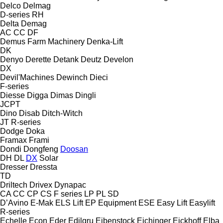
Delco
Delmag
D-series
RH
Delta
Demag
AC
CC
DF
Demus Farm Machinery
Denka-Lift
DK
Denyo
Derette
Detank
Deutz
Develon
DX
Devil'Machines
Dewinch
Dieci
F-series
Diesse
Digga
Dimas
Dingli
JCPT
Dino
Disab
Ditch-Witch
JT
R-series
Dodge
Doka
Framax
Frami
Dondi
Dongfeng
Doosan
DH
DL
DX
Solar
Dresser
Dressta
TD
Driltech
Drivex
Dynapac
CA
CC
CP
CS
F series
LP
PL
SD
D’Avino
E-Mak
ELS Lift
EP Equipment
ESE
Easy Lift
Easylift
R-series
Echelle
Econ
Eder
Edilgru
Eibenstock
Eichinger
Eickhoff
Elba