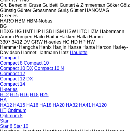
Gru Benedini
Gruse
Guidetti
Guntert & Zimmerman
Göker
Gölz
Günstig
Günter Grossmann
Güriş
Güttler
HANOMAG
D-series
HARO
HBM
HBM-Nobas
BG
HBXG
HG
HMT
HP
HSB
HSM
HSW
HTC
HZM
Habermann
Aurum Pumpen
Hailo
Haitui
Hakken
Halla
Hamm
3307
3412
DV
GRW
H-series
HC
HD
HP
HW
Hammer
Hangcha
Hanix
Hanjin
Hansa
Hanta
Harcon
Harley-
Davidson
Harmet
Hartmann
Hatz
Haulotte
Compact
Compact 8
Compact 10
Compact 10 DX
Compact 10 N
Compact 12
Compact 12 DX
Compact 14
H-series
H12
H15
H16
H18
H25
HA
HA12
HA15
HA16
HA18
HA20
HA32
HA41
HA120
HT
Optimum
Optimum 8
Star
Star 6
Star 10