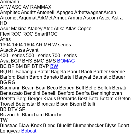
Ammann
AFW
ASC
AV
RAMMAX
Amphitec
Andritz
Antonelli
Apageo
Arbetsvagnar
Arcen
Arcomet
Argumat
ArkMet
Armec
Arnpro
Ascom
Astec
Astra
HD
Asur Makina
Atabey
Atec
Atika
Atlas Copco
FlexiROC
ROC
SmartROC
Atlas
1304
1404
1604
AR
MH
W series
Attack
Ausa
Avant
400 - series
500 - series
700 - series
Avia
BGP
BHS
BMC
BMS
BOMAG
BC
BF
BM
BP
BT
BVP
BW
BQ
BT
Babaoğlu
Bafalt
Bagela
Banut
Baoli
Barber-Greene
Barford
Barin
Baron
Barreto
Bartell
Baryval
Batmatic
Bauer
BG
RG
Baumann
Beam
Bear
Beco
Beiben
Bell
Belle
Belloli
Benati
Benazzato
Bendini
Benelli
Benford
Benfra
Benninghoven
Beretta
Berg
Berger Kraus
Bernards
Best
Beta
Betamix
Beton
Trowel
Betonstar
Bironcar
Bison
Bison
Bitelli
BB
DTV
SF
Bizzocchi
Blanchard
Blanche
TW
Blastrac
Blaw-Knox
Blend
Bluelift
Blumenbecker
Blyss
Boart
Longyear
Bobcat