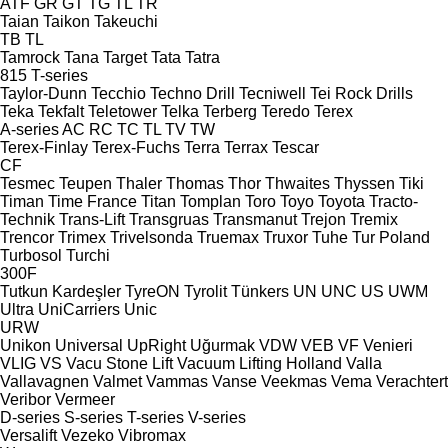
ATF
GR
GT
TG
TL
TR
Taian
Taikon
Takeuchi
TB
TL
Tamrock
Tana
Target
Tata
Tatra
815
T-series
Taylor-Dunn
Tecchio
Techno Drill
Tecniwell
Tei Rock Drills
Teka
Tekfalt
Teletower
Telka
Terberg
Teredo
Terex
A-series
AC
RC
TC
TL
TV
TW
Terex-Finlay
Terex-Fuchs
Terra
Terrax
Tescar
CF
Tesmec
Teupen
Thaler
Thomas
Thor
Thwaites
Thyssen
Tiki
Timan
Time France
Titan
Tomplan
Toro
Toyo
Toyota
Tracto-
Technik
Trans-Lift
Transgruas
Transmanut
Trejon
Tremix
Trencor
Trimex
Trivelsonda
Truemax
Truxor
Tuhe
Tur Poland
Turbosol
Turchi
300F
Tutkun Kardeşler
TyreON
Tyrolit
Tünkers
UN
UNC
US
UWM
Ultra
UniCarriers
Unic
URW
Unikon
Universal
UpRight
Uğurmak
VDW
VEB
VF Venieri
VLIG
VS
Vacu Stone Lift
Vacuum Lifting Holland
Valla
Vallavagnen
Valmet
Vammas
Vanse
Veekmas
Vema
Verachtert
Veribor
Vermeer
D-series
S-series
T-series
V-series
Versalift
Vezeko
Vibromax