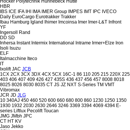
Höcker Polytechnik
Hünnebeck
Hütte
HBR
IBS
ICE
IFA
IHI
IMA
IMER Group
IMPES
IMT
IPC
IVECO
Daily
EuroCargo
Eurotrakker
Trakker
Ibau Hamburg
Igland
Ihimer
Imcoinsa
Imer
Imer-L&T
Infront
YF
Ingersoll Rand
DD
SD
Inhersa
Instant
Intermix
International
Intrame
Irmer+Elze
Iron
Isoli
Isuzu
ELF
Italmacchine
Iteco
IT
Ixolift
JAC
JCB
1CX
2CX
3CX
3DX
4CX
5CX
16C-1
86
110
205
215
220X
225
403
406
407
409
426
427
435S
436
437
456
457
8008
8018
8025
8026
8030
8035
CT
JS
JZ
NXT
S-Series
TM
VMT
Vibromax
JCR
JD
JLG
10
340AJ
450
460
520
600
660
680
800
860
1230
1250
1350
1930
1932
2030
2630
2646
3246
3369
3394
4069
4394
E-
series
Liftlux
Pecolift
Toucan
JMG
JMbh
JPC
CT
HT
KV
Jaso
Jekko