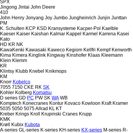
SPX
Jingong
Jintai
John Deere
410
John Henry
Jonyang
Joy
Jumbo
Jungheinrich
Junjin
Junttan
PM
K. Schulten
KCP
KSD Kransysteme
Kacper-Pol
Kaelble
Kaeser
Kaiser
Kaishan
Kalmar
Kappel
Karmel
Karrena
Kasei
Kato
HD
KR
NK
KawaKenki
Kawasaki
Kaweco
Kegiom
Kellfri
Kempf
Kenworth
Kima
Kimera
Kinglink
Kingway
Kinshofer
Klaas
Kleemann
Klein
Klemm
KR
Klintsy
Klubb
Knebel
Knikmops
KM
Knorr
Kobelco
7055
7150
CKE
RK
SK
Kohler
Kolberg
Komatsu
D series
GD
PC
PW
SK
WA
WB
Komptech
Konecranes
Kontur
Kovaco
Kowloon
Kraft
Kramer
5035
5050
5075
Allrad
KL
KT
Kreber
Krings
Kroll
Krupinski Cranes
Krupp
KMK
Krøll
Kubix
Kubota
A-series
GL-series
K-series
KH-series
KX-series
M-series
R-