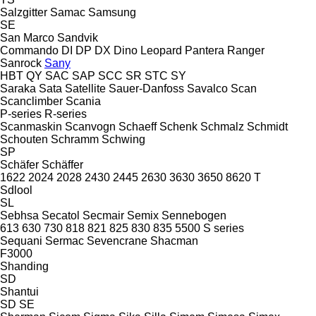
Salzgitter
Samac
Samsung
SE
San Marco
Sandvik
Commando
DI
DP
DX
Dino
Leopard
Pantera
Ranger
Sanrock
Sany
HBT
QY
SAC
SAP
SCC
SR
STC
SY
Saraka
Sata
Satellite
Sauer-Danfoss
Savalco
Scan
Scanclimber
Scania
P-series
R-series
Scanmaskin
Scanvogn
Schaeff
Schenk
Schmalz
Schmidt
Schouten
Schramm
Schwing
SP
Schäfer
Schäffer
1622
2024
2028
2430
2445
2630
3630
3650
8620 T
Sdlool
SL
Sebhsa
Secatol
Secmair
Semix
Sennebogen
613
630
730
818
821
825
830
835
5500
S series
Sequani
Sermac
Sevencrane
Shacman
F3000
Shanding
SD
Shantui
SD
SE