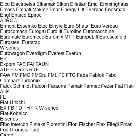
Elco
Electroelsa
Elkamak
Elkon
Ellettari
Emci
Emminghaus
Emoss
Empati Makine
Enar
Energy Lift
Enerpac
Enesmak
Engl
Enteco
Epiroc
AirROC
Ermont
Essemko
Etec
Etnyre
Euro Shatal
Euro Verbau
Eurocomach
Eurogru
Eurolift
Euroline
Euromacchine
Euromate
Euromecc
Euromix MTP
EuropeLift
Euroscaffold
Eurosteel
Eurotrac
W-series
Eurowagon
Everdigm
Everest
Everun
ER
Expom
FAE
FAI
FAUN
ATF
F-series
RTF
FAW
FM
FMG
FMGru
FML
FS
FTG
Faba
Fablok
Fabo
Compact
Turbomix
Falck Schmidt
Falcon
Faraone
Femak
Fermec
Fezer
Fiat
Fiat-
Allis
FL
Fiat-Hitachi
EX
FB
FD
FH
FR
W-series
Fiat-Kobelco
E-series
Fibo Intercon
Fimaks
Fiorentini
Fiori
Fischer
Flex
Fliegl
Fman
Fodit
Forasis
Ford
Cargo