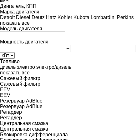
км/ч
Двигатель, КПП
Марка двигателя
Detroit Diesel
Deutz
Hatz
Kohler
Kubota
Lombardini
Perkins
показать все
Модель двигателя
Мощность двигателя
–
Топливо
дизель
электро
электро/дизель
показать все
Сажевый фильтр
Сажевый фильтр
EEV
EEV
Резервуар AdBlue
Резервуар AdBlue
Ретардер
Ретардер
Центральная смазка
Центральная смазка
Блокировка дифференциала