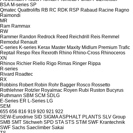
BSA
M-series
SP
Qmatec
Quattrolifts
RB
RC
RDK
RSP
Rabaud
Racine
Ragno
Raimondi
MR
Ram
Rammax
RW
Rammer
Randon
Redrock
Reed
Reichdrill
Reis
Remmel
Remodul
Renault
C-series
K-series
Kerax
Master
Maxity
Midlum
Premium
Trafic
Reptail
Respo
Rex
Rexroth
Rhino
Rhino-Cross
Rhinoceros
XN
Rhinox
Richier
Riello
Rigo
Rimas
Ringer
Rippa
R-series
Rivard
Roadtec
RX
Robbins
Robert
Robin
Rohr Bagger
Rosco
Rossetto
Rothlehner
Rotzler
Royalmac
Royen
Rubi
Ruston Bucyrus
Ruthmann
SBM
SCM
SDLG
E-Series
ER
L-Series
LG
SEM
655
656
816
919
920
921
922
SEW-Eurodrive
SID
SIGMA ASPHALT PLANTS
SLV Group
SMB
SMT Stichweh
SPD
STA
STS
STiM
SWF Krantechnik
SWF
Sachs
Saeclimber
Sakai
TS