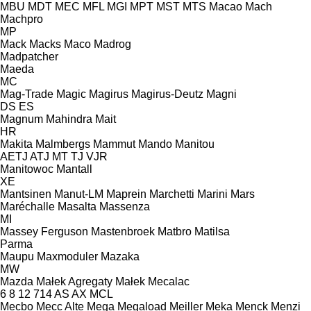
MBU
MDT
MEC
MFL
MGI
MPT
MST
MTS
Macao
Mach
Machpro
MP
Mack
Macks
Maco
Madrog
Madpatcher
Maeda
MC
Mag-Trade
Magic
Magirus
Magirus-Deutz
Magni
DS
ES
Magnum
Mahindra
Mait
HR
Makita
Malmbergs
Mammut
Mando
Manitou
AETJ
ATJ
MT
TJ
VJR
Manitowoc
Mantall
XE
Mantsinen
Manut-LM
Maprein
Marchetti
Marini
Mars
Maréchalle
Masalta
Massenza
MI
Massey Ferguson
Mastenbroek
Matbro
Matilsa
Parma
Maupu
Maxmoduler
Mazaka
MW
Mazda
Małek Agregaty
Małek
Mecalac
6
8
12
714
AS
AX
MCL
Mecbo
Mecc Alte
Mega
Megaload
Meiller
Meka
Menck
Menzi