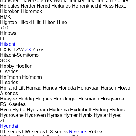
Hausherr
Haverkate
HeatWork
Heinkel
Hek
Henra
Heracles
Hercules
Herder
Hered
Herkules
Herrenknecht
Hess
HexL
Hidrokon
Hidromek
HMK
Hightop
Hikoki
Hilti
Hilton
Hino
700
Hinowa
LL
Hitachi
EX
KH
ZW
ZX
Zaxis
Hitachi-Sumitomo
SCX
Hobby
Hoeflon
C-series
Hoffmann
Hofmann
H-series
Holland Lift
Homag
Honda
Hongda
Hongyuan
Horsch
Howo
A-series
Huayee
Huddig
Hughes
Hunklinger
Husmann
Husqvarna
FS
K-series
Hyco
Hydra
Hydraram
Hydrema
Hydrobull
Hydrog
Hydros
Hydrovane
Hydroven
Hymas
Hymer
Hymix
Hyster
Hytec
ZL
Hyundai
HL-series
HW-series
HX-series
R-series
Robex