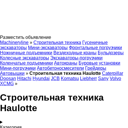
Разместить объявление
Machineryline
»
Строительная техника
Гусеничные
экскаваторы
Мини-экскаваторы
Фронтальные погрузчики
Ножничные подъемники
Вездеходные краны
Бульдозеры
Колесные экскаваторы
Экскаваторы-погрузчики
Коленчатые подъемники
Автокраны
Буровые установки
Мини-погрузчики
Автобетоносмесители
Грейдеры
Автовышки
»
Строительная техника Haulotte
Caterpillar
Doosan
Hitachi
Hyundai
JCB
Komatsu
Liebherr
Sany
Volvo
XCMG
»
Строительная техника
Haulotte
Категория