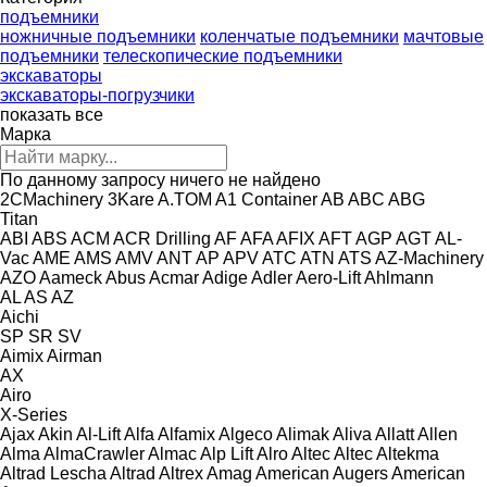
подъемники
ножничные подъемники
коленчатые подъемники
мачтовые
подъемники
телескопические подъемники
экскаваторы
экскаваторы-погрузчики
показать все
Марка
По данному запросу ничего не найдено
2CMachinery
3Kare
A.TOM
A1 Container
AB
ABC
ABG
Titan
ABI
ABS
ACM
ACR Drilling
AF
AFA
AFIX
AFT
AGP
AGT
AL-
Vac
AME
AMS
AMV
ANT
AP
APV
ATC
ATN
ATS
AZ-Machinery
AZO
Aameck
Abus
Acmar
Adige
Adler
Aero-Lift
Ahlmann
AL
AS
AZ
Aichi
SP
SR
SV
Aimix
Airman
AX
Airo
X-Series
Ajax
Akin
Al-Lift
Alfa
Alfamix
Algeco
Alimak
Aliva
Allatt
Allen
Alma
AlmaCrawler
Almac
Alp Lift
Alro
Altec
Altec
Altekma
Altrad Lescha
Altrad
Altrex
Amag
American Augers
American