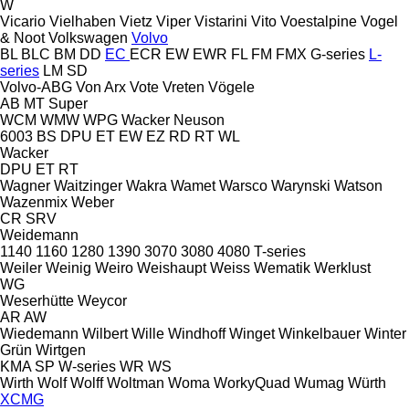
W
Vicario
Vielhaben
Vietz
Viper
Vistarini
Vito
Voestalpine
Vogel
& Noot
Volkswagen
Volvo
BL
BLC
BM
DD
EC
ECR
EW
EWR
FL
FM
FMX
G-series
L-
series
LM
SD
Volvo-ABG
Von Arx
Vote
Vreten
Vögele
AB
MT
Super
WCM
WMW
WPG
Wacker Neuson
6003
BS
DPU
ET
EW
EZ
RD
RT
WL
Wacker
DPU
ET
RT
Wagner
Waitzinger
Wakra
Wamet
Warsco
Warynski
Watson
Wazenmix
Weber
CR
SRV
Weidemann
1140
1160
1280
1390
3070
3080
4080
T-series
Weiler
Weinig
Weiro
Weishaupt
Weiss
Wematik
Werklust
WG
Weserhütte
Weycor
AR
AW
Wiedemann
Wilbert
Wille
Windhoff
Winget
Winkelbauer
Winter
Grün
Wirtgen
KMA
SP
W-series
WR
WS
Wirth
Wolf
Wolff
Woltman
Woma
WorkyQuad
Wumag
Würth
XCMG