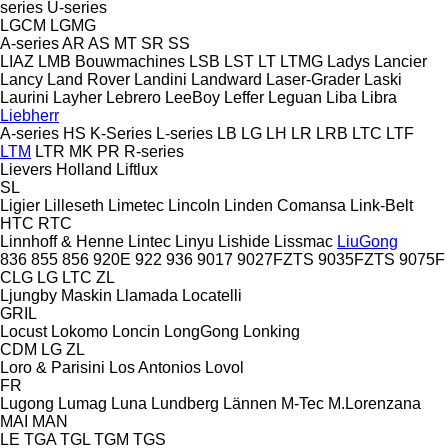
series
U-series
LGCM
LGMG
A-series
AR
AS
MT
SR
SS
LIAZ
LMB Bouwmachines
LSB
LST
LT
LTMG
Ladys
Lancier
Lancy
Land Rover
Landini
Landward
Laser-Grader
Laski
Laurini
Layher
Lebrero
LeeBoy
Leffer
Leguan
Liba
Libra
Liebherr
A-series
HS
K-Series
L-series
LB
LG
LH
LR
LRB
LTC
LTF
LTM
LTR
MK
PR
R-series
Lievers Holland
Liftlux
SL
Ligier
Lilleseth
Limetec
Lincoln
Linden Comansa
Link-Belt
HTC
RTC
Linnhoff & Henne
Lintec
Linyu
Lishide
Lissmac
LiuGong
836
855
856
920E
922
936
9017
9027FZTS
9035FZTS
9075F
CLG
LG
LTC
ZL
Ljungby Maskin
Llamada
Locatelli
GRIL
Locust
Lokomo
Loncin
LongGong
Lonking
CDM
LG
ZL
Loro & Parisini
Los Antonios
Lovol
FR
Lugong
Lumag
Luna
Lundberg
Lännen
M-Tec
M.Lorenzana
MAI
MAN
LE
TGA
TGL
TGM
TGS