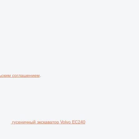
ьским соглашением
.
гусеничный экскаватор Volvo EC240