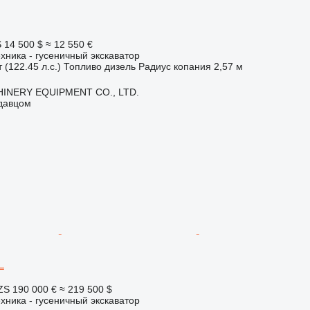
S
14 500 $
≈ 12 550 €
хника - гусеничный экскаватор
 (122.45 л.с.)
Топливо
дизель
Радиус копания
2,57 м
INERY EQUIPMENT CO., LTD.
одавцом
L
ZS
190 000 €
≈ 219 500 $
хника - гусеничный экскаватор