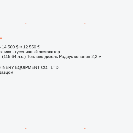
L
S
14 500 $
≈ 12 550 €
хника - гусеничный экскаватор
 (115.64 л.с.)
Топливо
дизель
Радиус копания
2,2 м
INERY EQUIPMENT CO., LTD.
одавцом