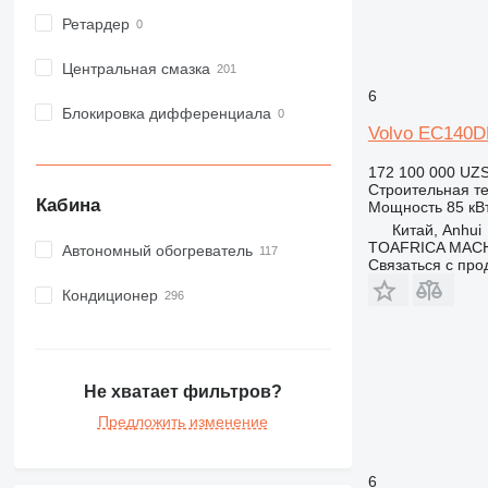
PM
Ретардер
RM
Центральная смазка
6
Блокировка дифференциала
Volvo EC140D
172 100 000 UZ
Строительная те
Кабина
Мощность
85 кВт
Китай, Anhui
TOAFRICA MACH
Автономный обогреватель
Связаться с пр
Кондиционер
Не хватает фильтров?
Предложить изменение
6