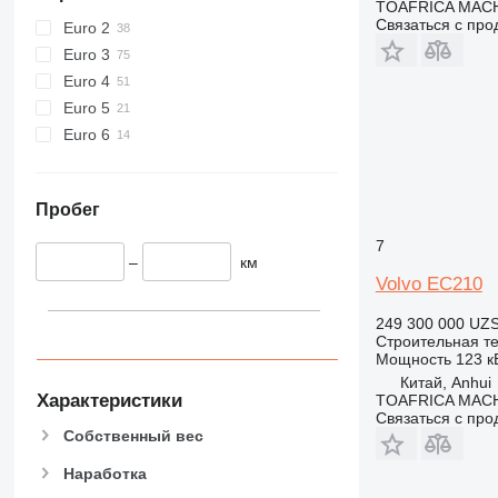
TOAFRICA MACH
826
Связаться с пр
Euro 2
906
Euro 3
907
Euro 4
908
Euro 5
910
Euro 6
914
918
924
Пробег
926
7
928
–
км
930
Volvo EC210
938
249 300 000 UZ
950
Строительная те
953
Мощность
123 кВ
Китай, Anhui
955
Характеристики
TOAFRICA MACH
962
Связаться с пр
Собственный вес
963
966
Наработка
972