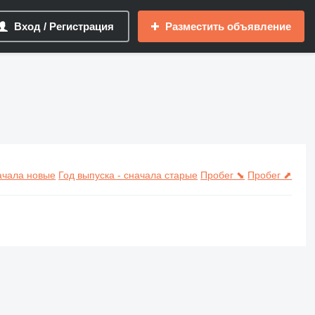
Вход / Регистрация
Разместить объявление
начала новые
Год выпуска - сначала старые
Пробег ⬊
Пробег ⬈