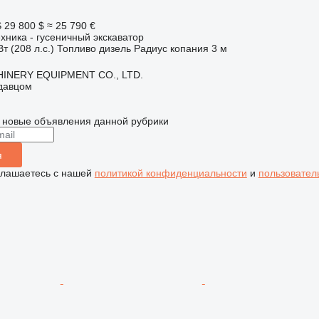
S
29 800 $
≈ 25 790 €
хника - гусеничный экскаватор
т (208 л.с.)
Топливо
дизель
Радиус копания
3 м
INERY EQUIPMENT CO., LTD.
одавцом
 новые объявления данной рубрики
я
глашаетесь с нашей
политикой конфиденциальности
и
пользовател