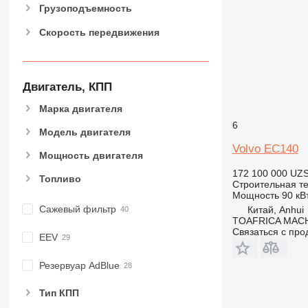
Грузоподъемность
973
980
Скорость передвижения
982
988
990
Двигатель, КПП
992
Марка двигателя
AP
6
C-series
Модель двигателя
CB
Volvo EC140
Мощность двигателя
CS
172 100 000 UZ
D series
Топливо
Строительная те
E-series
Мощность
90 кВт
Сажевый фильтр
Китай, Anhui
F-series
TOAFRICA MACH
GC
Связаться с пр
EEV
IT
M-series
Резервуар AdBlue
MH
Тип КПП
NR