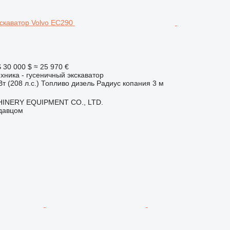
S
30 000 $
≈ 25 970 €
хника - гусеничный экскаватор
т (208 л.с.)
Топливо
дизель
Радиус копания
3 м
INERY EQUIPMENT CO., LTD.
одавцом