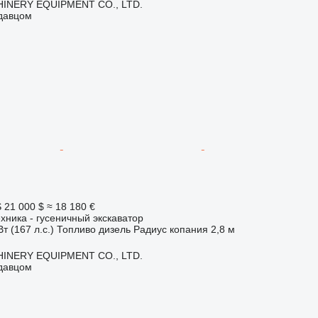
INERY EQUIPMENT CO., LTD.
одавцом
S
21 000 $
≈ 18 180 €
хника - гусеничный экскаватор
т (167 л.с.)
Топливо
дизель
Радиус копания
2,8 м
INERY EQUIPMENT CO., LTD.
одавцом