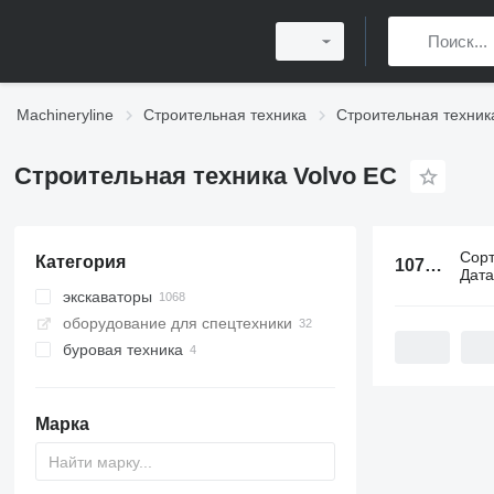
Machineryline
Строительная техника
Строительная техник
Строительная техника Volvo EC
Сор
Категория
1072 объявления:
Дат
экскаваторы
оборудование для спецтехники
гусеничные экскаваторы
буровая техника
мини-экскаваторы
экскаваторы с длинной стрелой
буровые установки
средние экскаваторы
сваебои
Марка
колесные экскаваторы
экскаваторы для разрушения
экскаваторы с прямой лопатой