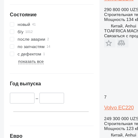
336
VMT
340
Vibromax
290 800 000 UZ
Строительная те
Состояние
345
Мощность
134 кВ
349
новый
Китай, Anhui
350
TOAFRICA MACH
б/у
Связаться с пр
365
после аварии
374
по запчастям
390
с дефектом
395
показать все
416
420
424
Год выпуска
426
428
7
–
430
Volvo EC220
432
249 300 000 UZ
434
Строительная те
444
Мощность
123 кВ
589
Китай, Anhui
Евро