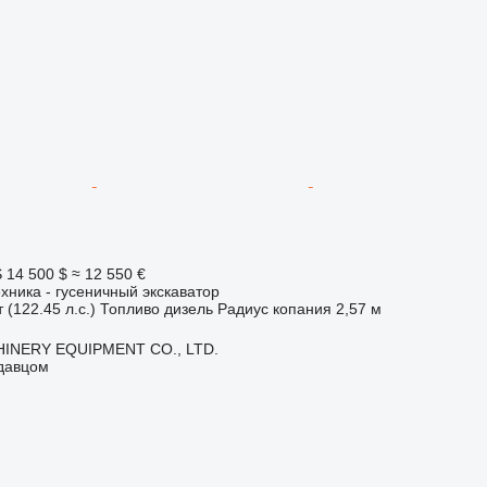
S
14 500 $
≈ 12 550 €
хника - гусеничный экскаватор
 (122.45 л.с.)
Топливо
дизель
Радиус копания
2,57 м
INERY EQUIPMENT CO., LTD.
одавцом