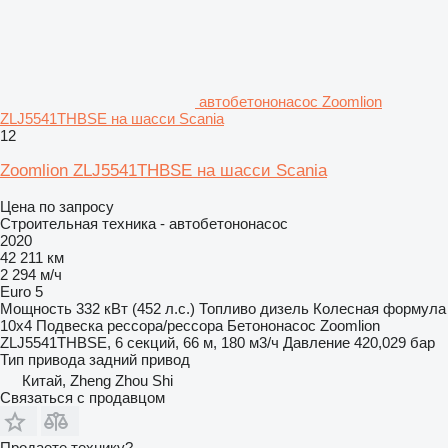
автобетононасос Zoomlion
ZLJ5541THBSE на шасси Scania
12
Zoomlion ZLJ5541THBSE на шасси Scania
Цена по запросу
Строительная техника - автобетононасос
2020
42 211 км
2 294 м/ч
Euro 5
Мощность
332 кВт (452 л.с.)
Топливо
дизель
Колесная формула
10x4
Подвеска
рессора/рессора
Бетононасос
Zoomlion
ZLJ5541THBSE, 6 секций, 66 м, 180 м3/ч
Давление
420,029 бар
Тип привода
задний привод
Китай, Zheng Zhou Shi
Связаться с продавцом
Продаете технику?