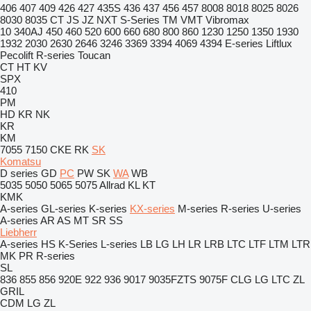
406
407
409
426
427
435S
436
437
456
457
8008
8018
8025
8026
8030
8035
CT
JS
JZ
NXT
S-Series
TM
VMT
Vibromax
10
340AJ
450
460
520
600
660
680
800
860
1230
1250
1350
1930
1932
2030
2630
2646
3246
3369
3394
4069
4394
E-series
Liftlux
Pecolift
R-series
Toucan
CT
HT
KV
SPX
410
PM
HD
KR
NK
KR
KM
7055
7150
CKE
RK
SK
Komatsu
D series
GD
PC
PW
SK
WA
WB
5035
5050
5065
5075
Allrad
KL
KT
KMK
A-series
GL-series
K-series
KX-series
M-series
R-series
U-series
A-series
AR
AS
MT
SR
SS
Liebherr
A-series
HS
K-Series
L-series
LB
LG
LH
LR
LRB
LTC
LTF
LTM
LTR
MK
PR
R-series
SL
836
855
856
920E
922
936
9017
9035FZTS
9075F
CLG
LG
LTC
ZL
GRIL
CDM
LG
ZL