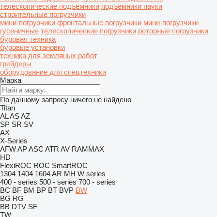
телескопические подъемники
подъёмники пауки
строительные погрузчики
мини-погрузчики
фронтальные погрузчики
мини-погрузчики
гусеничные
телескопические погрузчики
роторные погрузчики
буровая техника
буровые установки
техника для земляных работ
грейдеры
оборудование для спецтехники
Марка
По данному запросу ничего не найдено
Titan
AL
AS
AZ
SP
SR
SV
AX
X-Series
AFW
AP
ASC
ATR
AV
RAMMAX
HD
FlexiROC
ROC
SmartROC
1304
1404
1604
AR
MH
W series
400 - series
500 - series
700 - series
BC
BF
BM
BP
BT
BVP
BW
BG
RG
BB
DTV
SF
TW