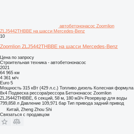
автобетононасос Zoomlion
ZLJ5442THBBE на шасси Mercedes-Benz
10
Zoomlion ZLJ5442THBBE на шасси Mercedes-Benz
Цена по запросу
Строительная техника - автобетононасос
2021
64 965 км
4 361 м/ч
Euro 5
Мощность
315 кВт (429 л.с.)
Топливо
дизель
Колесная формула
8x4
Подвеска
рессора/рессора
Бетононасос
Zoomlion
ZLJ5442THBBE, 6 секций, 58 м, 180 м3/ч
Резервуар для воды
799,858 л
Давление
109,971 бар
Тип привода
задний привод
Китай, Zheng Zhou Shi
Связаться с продавцом