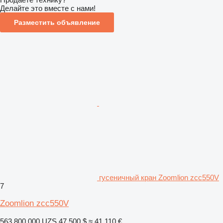
Делайте это вместе с нами!
Разместить объявление
гусеничный кран Zoomlion zcc550V
7
Zoomlion zcc550V
563 800 000 UZS
47 500 $
≈ 41 110 €