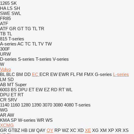
1265
SK
HA
LS
SH
SWE
SWL
FR85
ATF
ATF
GR
GT
TG
TL
TR
TB
TL
815
T-series
A-series
AC
TC
TL
TV
TW
300F
URW
D-series
S-series
T-series
V-series
W
Volvo
BL
BLC
BM
DD
EC
ECR
EW
EWR
FL
FM
FMX
G-series
L-series
LM
SD
AB
MT
Super
6003
BS
DPU
ET
EW
EZ
RD
RT
WL
DPU
ET
RT
CR
SRV
1140
1160
1280
1390
3070
3080
4080
T-series
WG
AR
AW
KMA
SP
W-series
WR
WS
XCMG
GR
GTBZ
HB
LW
QAY
QY
RP
WZ
XC
XD
XE
XG
XM
XP
XR
XS