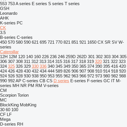
553
753
A series
E series
S series
T series
GSH
Leonardo
AHK
K-series
PC
CK
3.5
B-series
C-series
450
570
580
590
621
695
721
770
821
851
921
1650
CX
SR
SV
W-
series
Caterpillar
12H
12M
120
140
160
226
236
246
259D
262D
301
302
303
304
305
306
307
308
311
312
313
314
315
316
317
318
319
320
321
322
323
324
325
326
329
330
336
340
345
349
350
365
374
390
395
416
420
424
426
428
430
432
434
444
589
826
906
907
908
910
914
918
920
924
926
928
930
938
950
953
955
962
963
966
972
973
980
982
988
990
992
AP
C-series
CB
CS
D series
E-series
F-series
GC
IT
M-
series
MH
NR
PM
RM
V-series
CM
Scorpion
Torion
MC
BlockKing
MobKing
30
60
100
CF
LF
Mega
D-series
RH