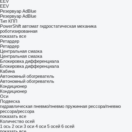
EEV
EEV
Резервуар AdBlue
Резервуар AdBlue
Тип КПП
PowerShift
автомат
гидростатическая
механика
роботизированная
показать все
Ретардер
Ретардер
Центральная смазка
Центральная смазка
Блокировка дифференциала
Блокировка дифференциала
Кабина
Автономный обогреватель
Автономный обогреватель
Кондиционер
Кондиционер
Оси
Подвеска
гидравлическая
пневмо/пневмо
пружинная
рессора/пневмо
рессора/рессора
показать все
Количество осей
1 ось
2 оси
3 оси
4 оси
5 осей
6 осей
показать все