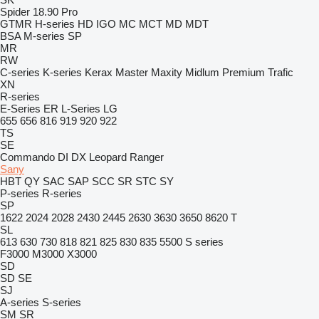
Spider 18.90 Pro
GTMR
H-series
HD
IGO
MC
MCT
MD
MDT
BSA
M-series
SP
MR
RW
C-series
K-series
Kerax
Master
Maxity
Midlum
Premium
Trafic
XN
R-series
E-Series
ER
L-Series
LG
655
656
816
919
920
922
TS
SE
Commando
DI
DX
Leopard
Ranger
Sany
HBT
QY
SAC
SAP
SCC
SR
STC
SY
P-series
R-series
SP
1622
2024
2028
2430
2445
2630
3630
3650
8620 T
SL
613
630
730
818
821
825
830
835
5500
S series
F3000
M3000
X3000
SD
SD
SE
SJ
A-series
S-series
SM
SR