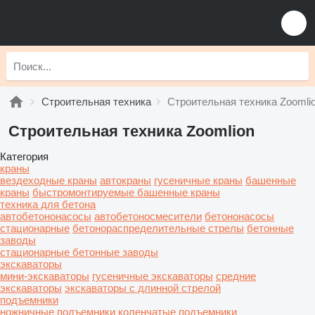
Строительная техника
Строительная техника Zoomli
Строительная техника Zoomlion
Категория
краны
вездеходные краны
автокраны
гусеничные краны
башенные
краны
быстромонтируемые башенные краны
техника для бетона
автобетононасосы
автобетоносмесители
бетононасосы
стационарные
бетонораспределительные стрелы
бетонные
заводы
стационарные бетонные заводы
экскаваторы
мини-экскаваторы
гусеничные экскаваторы
средние
экскаваторы
экскаваторы с длинной стрелой
подъемники
ножничные подъемники
коленчатые подъемники