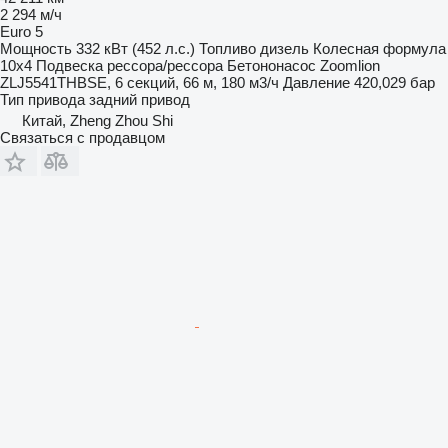
2 294 м/ч
Euro 5
Мощность
332 кВт (452 л.с.)
Топливо
дизель
Колесная формула
10x4
Подвеска
рессора/рессора
Бетононасос
Zoomlion
ZLJ5541THBSE, 6 секций, 66 м, 180 м3/ч
Давление
420,029 бар
Тип привода
задний привод
Китай, Zheng Zhou Shi
Связаться с продавцом