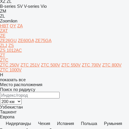
XZ
ZL
B-series
SV
V-series
Vio
ZM
ZL
Zoomlion
HBT
QY
ZA
ZAT
ZE
ZE26GU
ZE60GA
ZE75GA
ZLJ
ZS
ZS 1012AC
ZT
ZTC
ZTC 250V
ZTC 251V
ZTC 500V
ZTC 550V
ZTC 700V
ZTC 800V
ZTC 1000V
H
показать все
Место расположения
Поиск по радиусу
Узбекистан
Ташкент
Европа
Нидерланды
Чехия
Испания
Польша
Румыния