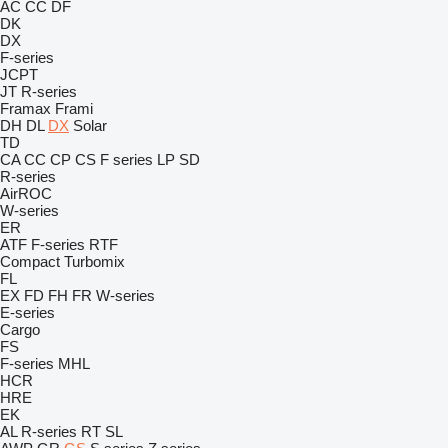
AC
CC
DF
DK
DX
F-series
JCPT
JT
R-series
Framax
Frami
DH
DL
DX
Solar
TD
CA
CC
CP
CS
F series
LP
SD
R-series
AirROC
W-series
ER
ATF
F-series
RTF
Compact
Turbomix
FL
EX
FD
FH
FR
W-series
E-series
Cargo
FS
F-series
MHL
HCR
HRE
EK
AL
R-series
RT
SL