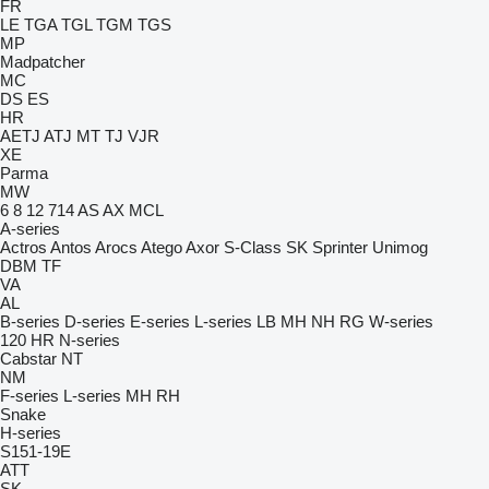
FR
LE
TGA
TGL
TGM
TGS
MP
Madpatcher
MC
DS
ES
HR
AETJ
ATJ
MT
TJ
VJR
XE
Parma
MW
6
8
12
714
AS
AX
MCL
A-series
Actros
Antos
Arocs
Atego
Axor
S-Class
SK
Sprinter
Unimog
DBM
TF
VA
AL
B-series
D-series
E-series
L-series
LB
MH
NH
RG
W-series
120
HR
N-series
Cabstar
NT
NM
F-series
L-series
MH
RH
Snake
H-series
S151-19E
ATT
SK