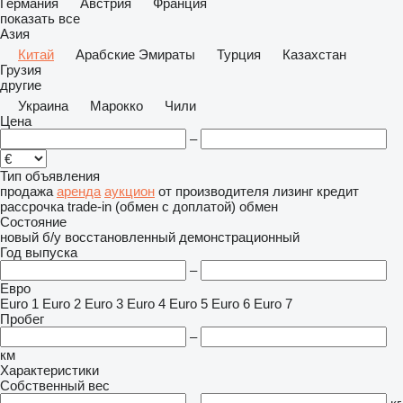
Германия
Австрия
Франция
показать все
Азия
Китай
Арабские Эмираты
Турция
Казахстан
Грузия
другие
Украина
Марокко
Чили
Цена
–
Тип объявления
продажа
аренда
аукцион
от производителя
лизинг
кредит
рассрочка
trade-in (обмен с доплатой)
обмен
Состояние
новый
б/у
восстановленный
демонстрационный
Год выпуска
–
Евро
Euro 1
Euro 2
Euro 3
Euro 4
Euro 5
Euro 6
Euro 7
Пробег
–
км
Характеристики
Собственный вес