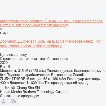
автобетононасос Zoomlion ZLJ5441THBBE на шасси Mercedes-
Benz Hot sale model construction machinery
5
ВИДЕО
Zoomlion ZLJ5441THBBE на шасси Mercedes-Benz Hot
sale model construction machinery
Цена по запросу
Строительная техника - автобетононасос
2020
Euro 5
Мощность
315 кВт (429 л.с.)
Топливо
дизель
Колесная формула
8x4
Подвеска
параболическая
Бетононасос
Zoomlion
ZLJ5441THBBE, 6 секций, 62 м, 180 м3/ч
Резервуар для воды
400 л
Давление
11 000 бар
Тип привода
задний привод
Китай, Chang Sha Shi
Hunan Mecha Brothers Technology Co., Ltd.
Связаться с продавцом