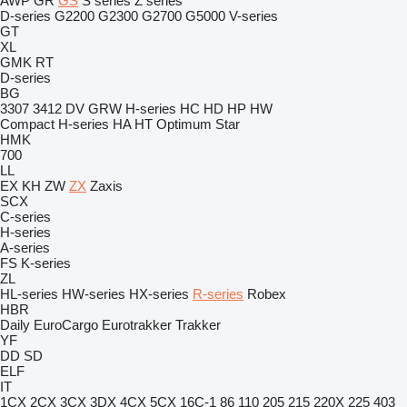
AWP
GR
GS
S series
Z series
D-series
G2200
G2300
G2700
G5000
V-series
GT
XL
GMK
RT
D-series
BG
3307
3412
DV
GRW
H-series
HC
HD
HP
HW
Compact
H-series
HA
HT
Optimum
Star
HMK
700
LL
EX
KH
ZW
ZX
Zaxis
SCX
C-series
H-series
A-series
FS
K-series
ZL
HL-series
HW-series
HX-series
R-series
Robex
HBR
Daily
EuroCargo
Eurotrakker
Trakker
YF
DD
SD
ELF
IT
1CX
2CX
3CX
3DX
4CX
5CX
16C-1
86
110
205
215
220X
225
403