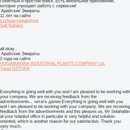
Понятный и простой поиск. Есть мобильное приложение,
которое упрощает работу с сервисом!
Арабские Эмираты
11 лет на сайте
cxzheavyequipment
Safi Nahass
all okay .
Арабские Эмираты
2 года на сайте
VOGAMAKINA INDUSTRIAL PLANTS COMPANY Ltd.
Yusuf OZTURK
Everything is going well with you and I am pleased to be working with
your company. We are receiving feedback from the
advertisements...
читать далее
Everything is going well with you
and I am pleased to be working with your company. We are receiving
feedback from the advertisements and this pleases us. Mr Selahattin
at your Istanbul office in particular is very helpful and solution-
oriented, which is another reason for our satisfaction. Thank you
very much.