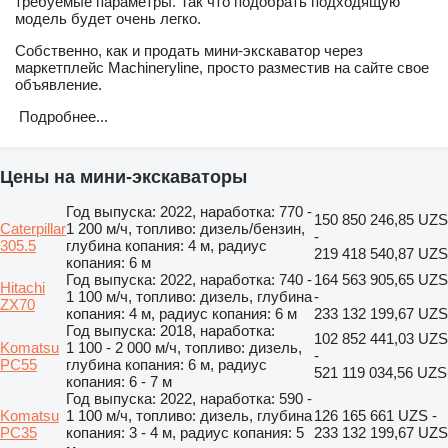
требуемые параметры. Так что подобрать подходящую
модель будет очень легко.
Собственно, как и продать мини-экскаватор через
маркетплейс Machineryline, просто разместив на сайте свое
объявление.
Подробнее...
Цены на мини-экскаваторы
Год выпуска: 2022, наработка: 770 -
150 850 246,85 UZS
Caterpillar
1 200 м/ч, топливо: дизель/бензин,
-
305.5
глубина копания: 4 м, радиус
219 418 540,87 UZS
копания: 6 м
Год выпуска: 2022, наработка: 740 -
164 563 905,65 UZS
Hitachi
1 100 м/ч, топливо: дизель, глубина
-
ZX70
копания: 4 м, радиус копания: 6 м
233 132 199,67 UZS
Год выпуска: 2018, наработка:
102 852 441,03 UZS
Komatsu
1 100 - 2 000 м/ч, топливо: дизель,
-
PC55
глубина копания: 6 м, радиус
521 119 034,56 UZS
копания: 6 - 7 м
Год выпуска: 2022, наработка: 590 -
Komatsu
1 100 м/ч, топливо: дизель, глубина
126 165 661 UZS -
PC35
копания: 3 - 4 м, радиус копания: 5
233 132 199,67 UZS