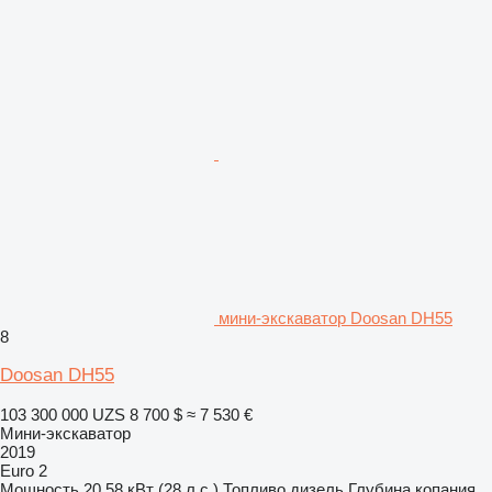
мини-экскаватор Doosan DH55
8
Doosan DH55
103 300 000 UZS
8 700 $
≈ 7 530 €
Мини-экскаватор
2019
Euro 2
Мощность
20.58 кВт (28 л.с.)
Топливо
дизель
Глубина копания