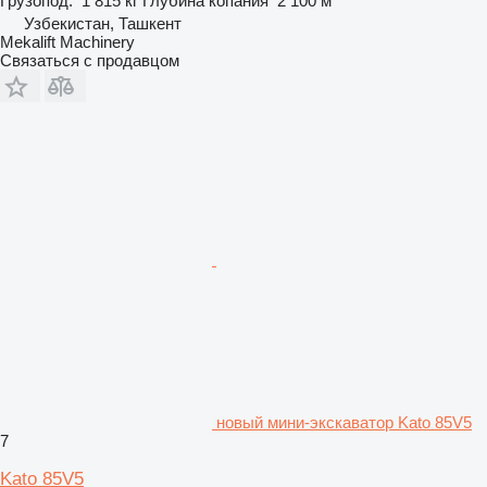
Грузопод.
1 815 кг
Глубина копания
2 100 м
Узбекистан, Ташкент
Mekalift Machinery
Связаться с продавцом
новый мини-экскаватор Kato 85V5
7
Kato 85V5