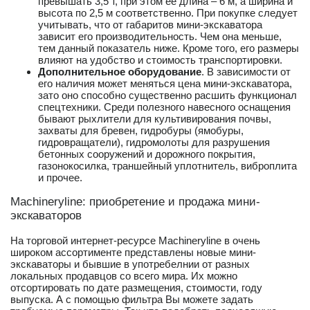
превышать 3,5 т, при этом ее длина – 6 м, а ширина и
высота по 2,5 м соответственно. При покупке следует
учитывать, что от габаритов мини-экскаватора
зависит его производительность. Чем она меньше,
тем данный показатель ниже. Кроме того, его размеры
влияют на удобство и стоимость транспортировки.
Дополнительное оборудование
. В зависимости от
его наличия может меняться цена мини-экскаватора,
зато оно способно существенно расшить функционал
спецтехники. Среди полезного навесного оснащения
бывают рыхлители для культивирования почвы,
захваты для бревен, гидробуры (ямобуры,
гидровращатели), гидромолоты для разрушения
бетонных сооружений и дорожного покрытия,
газонокосилка, траншейный уплотнитель, виброплита
и прочее.
Machineryline: приобретение и продажа мини-
экскаваторов
На торговой интернет-ресурсе Machineryline в очень
широком ассортименте представлены новые мини-
экскаваторы и бывшие в употребелнии от разных
локальных продавцов со всего мира. Их можно
отсортировать по дате размещения, стоимости, году
выпуска. А с помощью фильтра Вы можете задать