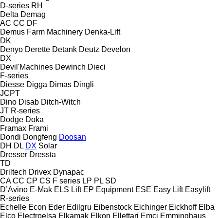
D-series
RH
Delta
Demag
AC
CC
DF
Demus Farm Machinery
Denka-Lift
DK
Denyo
Derette
Detank
Deutz
Develon
DX
Devil'Machines
Dewinch
Dieci
F-series
Diesse
Digga
Dimas
Dingli
JCPT
Dino
Disab
Ditch-Witch
JT
R-series
Dodge
Doka
Framax
Frami
Dondi
Dongfeng
Doosan
DH
DL
DX
Solar
Dresser
Dressta
TD
Driltech
Drivex
Dynapac
CA
CC
CP
CS
F series
LP
PL
SD
D’Avino
E-Mak
ELS Lift
EP Equipment
ESE
Easy Lift
Easylift
R-series
Echelle
Econ
Eder
Edilgru
Eibenstock
Eichinger
Eickhoff
Elba
Elco
Electroelsa
Elkamak
Elkon
Ellettari
Emci
Emminghaus