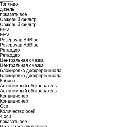
Топливо
дизель
показать все
Сажевый фильтр
Сажевый фильтр
EEV
EEV
Резервуар AdBlue
Резервуар AdBlue
Ретардер
Ретардер
Центральная смазка
Центральная смазка
Блокировка дифференциала
Блокировка дифференциала
Кабина
Автономный обогреватель
Автономный обогреватель
Кондиционер
Кондиционер
Оси
Количество осей
4 оси
показать все
Не хватает фильтров?