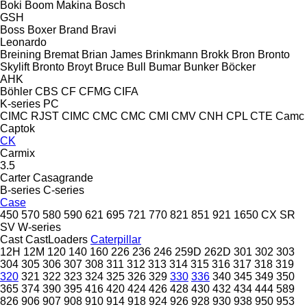
Boki
Boom Makina
Bosch
GSH
Boss
Boxer
Brand
Bravi
Leonardo
Breining
Bremat
Brian James
Brinkmann
Brokk
Bron
Bronto
Skylift
Bronto
Broyt
Bruce
Bull
Bumar
Bunker
Böcker
AHK
Böhler
CBS
CF
CFMG
CIFA
K-series
PC
CIMC RJST
CIMC
CMC
CMC
CMI
CMV
CNH
CPL
CTE
Camc
Captok
CK
Carmix
3.5
Carter
Casagrande
B-series
C-series
Case
450
570
580
590
621
695
721
770
821
851
921
1650
CX
SR
SV
W-series
Cast
CastLoaders
Caterpillar
12H
12M
120
140
160
226
236
246
259D
262D
301
302
303
304
305
306
307
308
311
312
313
314
315
316
317
318
319
320
321
322
323
324
325
326
329
330
336
340
345
349
350
365
374
390
395
416
420
424
426
428
430
432
434
444
589
826
906
907
908
910
914
918
924
926
928
930
938
950
953