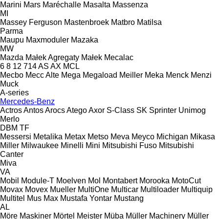
Marini
Mars
Maréchalle
Masalta
Massenza
MI
Massey Ferguson
Mastenbroek
Matbro
Matilsa
Parma
Maupu
Maxmoduler
Mazaka
MW
Mazda
Małek Agregaty
Małek
Mecalac
6
8
12
714
AS
AX
MCL
Mecbo
Mecc Alte
Mega
Megaload
Meiller
Meka
Menck
Menzi
Muck
A-series
Mercedes-Benz
Actros
Antos
Arocs
Atego
Axor
S-Class
SK
Sprinter
Unimog
Merlo
DBM
TF
Messersi
Metalika
Metax
Metso
Meva
Meyco
Michigan
Mikasa
Miller
Milwaukee
Minelli
Mini
Mitsubishi Fuso
Mitsubishi
Canter
Miva
VA
Mobil
Module-T
Moelven
Mol
Montabert
Morooka
MotoCut
Movax
Movex
Mueller
MultiOne
Multicar
Multiloader
Multiquip
Multitel
Mus Max
Mustafa Yontar
Mustang
AL
Möre Maskiner
Mörtel Meister
Müba
Müller Machinery
Müller