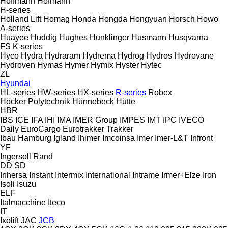
Hoffmann
Hofmann
H-series
Holland Lift
Homag
Honda
Hongda
Hongyuan
Horsch
Howo
A-series
Huayee
Huddig
Hughes
Hunklinger
Husmann
Husqvarna
FS
K-series
Hyco
Hydra
Hydraram
Hydrema
Hydrog
Hydros
Hydrovane
Hydroven
Hymas
Hymer
Hymix
Hyster
Hytec
ZL
Hyundai
HL-series
HW-series
HX-series
R-series
Robex
Höcker Polytechnik
Hünnebeck
Hütte
HBR
IBS
ICE
IFA
IHI
IMA
IMER Group
IMPES
IMT
IPC
IVECO
Daily
EuroCargo
Eurotrakker
Trakker
Ibau Hamburg
Igland
Ihimer
Imcoinsa
Imer
Imer-L&T
Infront
YF
Ingersoll Rand
DD
SD
Inhersa
Instant
Intermix
International
Intrame
Irmer+Elze
Iron
Isoli
Isuzu
ELF
Italmacchine
Iteco
IT
Ixolift
JAC
JCB