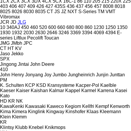
1CX
2CX
3CX
3DX
4CX
5CX
16C-1
86
110
205
215
220X
225
403
406
407
409
426
427
435S
436
437
456
457
8008
8018
8025
8026
8030
8035
CT
JS
JZ
NXT
S-Series
TM
VMT
Vibromax
JCR
JD
JLG
10
340AJ
450
460
520
600
660
680
800
860
1230
1250
1350
1930
1932
2030
2630
2646
3246
3369
3394
4069
4394
E-
series
Liftlux
Pecolift
Toucan
JMG
JMbh
JPC
CT
HT
KV
Jaso
Jekko
SPX
Jingong
Jintai
John Deere
410
John Henry
Jonyang
Joy
Jumbo
Jungheinrich
Junjin
Junttan
PM
K. Schulten
KCP
KSD Kransysteme
Kacper-Pol
Kaelble
Kaeser
Kaiser
Kaishan
Kalmar
Kappel
Karmel
Karrena
Kasei
Kato
HD
KR
NK
KawaKenki
Kawasaki
Kaweco
Kegiom
Kellfri
Kempf
Kenworth
Kima
Kimera
Kinglink
Kingway
Kinshofer
Klaas
Kleemann
Klein
Klemm
KR
Klintsy
Klubb
Knebel
Knikmops