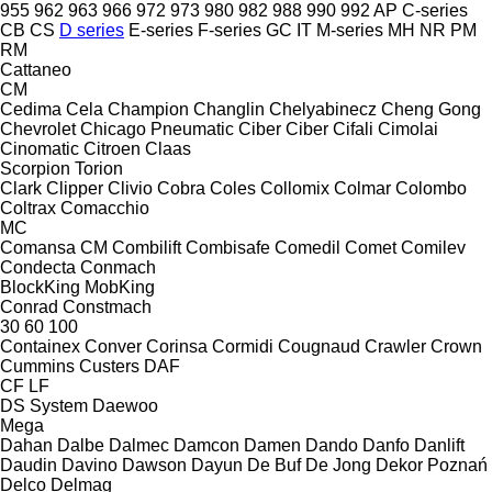
955
962
963
966
972
973
980
982
988
990
992
AP
C-series
CB
CS
D series
E-series
F-series
GC
IT
M-series
MH
NR
PM
RM
Cattaneo
CM
Cedima
Cela
Champion
Changlin
Chelyabinecz
Cheng Gong
Chevrolet
Chicago Pneumatic
Ciber
Ciber
Cifali
Cimolai
Cinomatic
Citroen
Claas
Scorpion
Torion
Clark
Clipper
Clivio
Cobra
Coles
Collomix
Colmar
Colombo
Coltrax
Comacchio
MC
Comansa CM
Combilift
Combisafe
Comedil
Comet
Comilev
Condecta
Conmach
BlockKing
MobKing
Conrad
Constmach
30
60
100
Containex
Conver
Corinsa
Cormidi
Cougnaud
Crawler
Crown
Cummins
Custers
DAF
CF
LF
DS System
Daewoo
Mega
Dahan
Dalbe
Dalmec
Damcon
Damen
Dando
Danfo
Danlift
Daudin
Davino
Dawson
Dayun
De Buf
De Jong
Dekor Poznań
Delco
Delmag