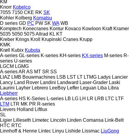
KM
Knorr
Kobelco
7055
7150
CKE
RK
SK
Kohler
Kolberg
Komatsu
D series
GD
PC
PW
SK
WA
WB
Komptech
Konecranes
Kontur
Kovaco
Kowloon
Kraft
Kramer
5035
5050
5075
Allrad
KL
KT
Kreber
Krings
Kroll
Krupinski Cranes
Krupp
KMK
Krøll
Kubix
Kubota
A-series
GL-series
K-series
KH-series
KX-series
M-series
R-
series
U-series
LGCM
LGMG
A-series
AR
AS
MT
SR
SS
LIAZ
LMB Bouwmachines
LSB
LST
LT
LTMG
Ladys
Lancier
Lancy
Land Rover
Landini
Landward
Laser-Grader
Laski
Laurini
Layher
Lebrero
LeeBoy
Leffer
Leguan
Liba
Libra
Liebherr
A-series
HS
K-Series
L-series
LB
LG
LH
LR
LRB
LTC
LTF
LTM
LTR
MK
PR
R-series
Lievers Holland
Liftlux
SL
Ligier
Lilleseth
Limetec
Lincoln
Linden Comansa
Link-Belt
HTC
RTC
Linnhoff & Henne
Lintec
Linyu
Lishide
Lissmac
LiuGong