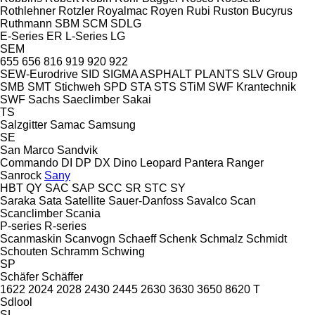
Rothlehner
Rotzler
Royalmac
Royen
Rubi
Ruston Bucyrus
Ruthmann
SBM
SCM
SDLG
E-Series
ER
L-Series
LG
SEM
655
656
816
919
920
922
SEW-Eurodrive
SID
SIGMA ASPHALT PLANTS
SLV Group
SMB
SMT Stichweh
SPD
STA
STS
STiM
SWF Krantechnik
SWF
Sachs
Saeclimber
Sakai
TS
Salzgitter
Samac
Samsung
SE
San Marco
Sandvik
Commando
DI
DP
DX
Dino
Leopard
Pantera
Ranger
Sanrock
Sany
HBT
QY
SAC
SAP
SCC
SR
STC
SY
Saraka
Sata
Satellite
Sauer-Danfoss
Savalco
Scan
Scanclimber
Scania
P-series
R-series
Scanmaskin
Scanvogn
Schaeff
Schenk
Schmalz
Schmidt
Schouten
Schramm
Schwing
SP
Schäfer
Schäffer
1622
2024
2028
2430
2445
2630
3630
3650
8620 T
Sdlool
SL