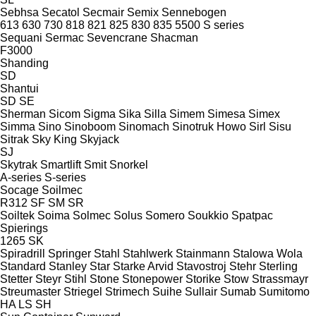
Sebhsa
Secatol
Secmair
Semix
Sennebogen
613
630
730
818
821
825
830
835
5500
S series
Sequani
Sermac
Sevencrane
Shacman
F3000
Shanding
SD
Shantui
SD
SE
Sherman
Sicom
Sigma
Sika
Silla
Simem
Simesa
Simex
Simma
Sino
Sinoboom
Sinomach
Sinotruk Howo
Sirl
Sisu
Sitrak
Sky King
Skyjack
SJ
Skytrak
Smartlift
Smit
Snorkel
A-series
S-series
Socage
Soilmec
R312
SF
SM
SR
Soiltek
Soima
Solmec
Solus
Somero
Soukkio
Spatpac
Spierings
1265
SK
Spiradrill
Springer
Stahl
Stahlwerk
Stainmann
Stalowa Wola
Standard
Stanley
Star
Starke Arvid
Stavostroj
Stehr
Sterling
Stetter
Steyr
Stihl
Stone
Stonepower
Storike
Stow
Strassmayr
Streumaster
Striegel
Strimech
Suihe
Sullair
Sumab
Sumitomo
HA
LS
SH