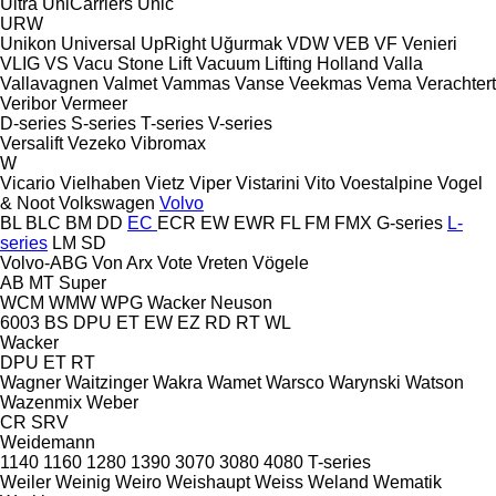
Ultra
UniCarriers
Unic
URW
Unikon
Universal
UpRight
Uğurmak
VDW
VEB
VF Venieri
VLIG
VS
Vacu Stone Lift
Vacuum Lifting Holland
Valla
Vallavagnen
Valmet
Vammas
Vanse
Veekmas
Vema
Verachtert
Veribor
Vermeer
D-series
S-series
T-series
V-series
Versalift
Vezeko
Vibromax
W
Vicario
Vielhaben
Vietz
Viper
Vistarini
Vito
Voestalpine
Vogel
& Noot
Volkswagen
Volvo
BL
BLC
BM
DD
EC
ECR
EW
EWR
FL
FM
FMX
G-series
L-
series
LM
SD
Volvo-ABG
Von Arx
Vote
Vreten
Vögele
AB
MT
Super
WCM
WMW
WPG
Wacker Neuson
6003
BS
DPU
ET
EW
EZ
RD
RT
WL
Wacker
DPU
ET
RT
Wagner
Waitzinger
Wakra
Wamet
Warsco
Warynski
Watson
Wazenmix
Weber
CR
SRV
Weidemann
1140
1160
1280
1390
3070
3080
4080
T-series
Weiler
Weinig
Weiro
Weishaupt
Weiss
Weland
Wematik