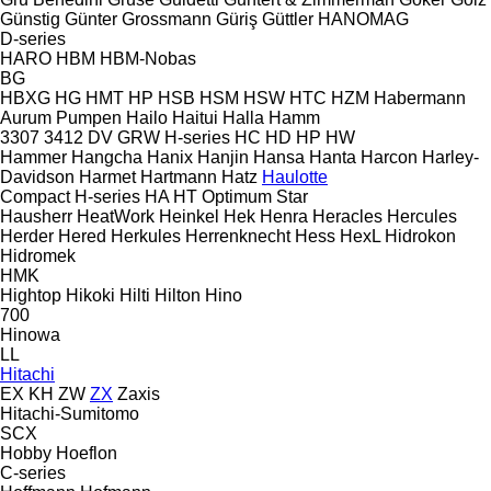
Günstig
Günter Grossmann
Güriş
Güttler
HANOMAG
D-series
HARO
HBM
HBM-Nobas
BG
HBXG
HG
HMT
HP
HSB
HSM
HSW
HTC
HZM
Habermann
Aurum Pumpen
Hailo
Haitui
Halla
Hamm
3307
3412
DV
GRW
H-series
HC
HD
HP
HW
Hammer
Hangcha
Hanix
Hanjin
Hansa
Hanta
Harcon
Harley-
Davidson
Harmet
Hartmann
Hatz
Haulotte
Compact
H-series
HA
HT
Optimum
Star
Hausherr
HeatWork
Heinkel
Hek
Henra
Heracles
Hercules
Herder
Hered
Herkules
Herrenknecht
Hess
HexL
Hidrokon
Hidromek
HMK
Hightop
Hikoki
Hilti
Hilton
Hino
700
Hinowa
LL
Hitachi
EX
KH
ZW
ZX
Zaxis
Hitachi-Sumitomo
SCX
Hobby
Hoeflon
C-series