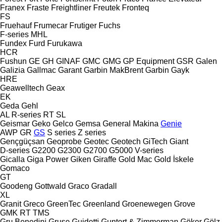
Franex
Fraste
Freightliner
Freutek
Fronteq
FS
Fruehauf
Frumecar
Frutiger
Fuchs
F-series
MHL
Fundex
Furd
Furukawa
HCR
Fushun
GE
GH
GINAF
GMC
GMG
GP Equipment
GSR
Galen
Galizia
Gallmac
Garant
Garbin MakBrent
Garbin
Gayk
HRE
Geawelltech
Geax
EK
Geda
Gehl
AL
R-series
RT
SL
Geismar
Geko
Gelco
Gemsa
General Makina
Genie
AWP
GR
GS
S series
Z series
Gençgüçsan
Geoprobe
Geotec
Geotech
GiTech
Giant
D-series
G2200
G2300
G2700
G5000
V-series
Gicalla
Giga Power
Giken
Giraffe
Gold Mac
Gold İskele
Gomaco
GT
Goodeng
Gottwald
Graco
Gradall
XL
Granit
Greco
GreenTec
Greenland
Groenewegen
Grove
GMK
RT
TMS
Gru Benedini
Gruse
Guidetti
Guntert & Zimmerman
Göker
Gölz