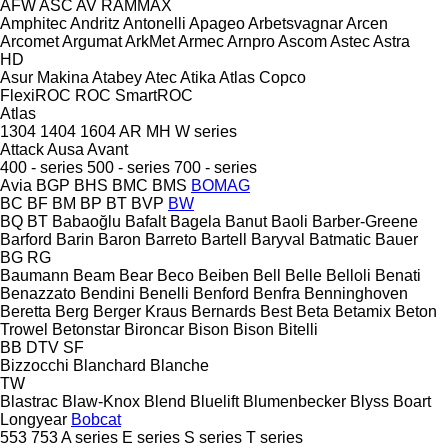
AFW
ASC
AV
RAMMAX
Amphitec
Andritz
Antonelli
Apageo
Arbetsvagnar
Arcen
Arcomet
Argumat
ArkMet
Armec
Arnpro
Ascom
Astec
Astra
HD
Asur Makina
Atabey
Atec
Atika
Atlas Copco
FlexiROC
ROC
SmartROC
Atlas
1304
1404
1604
AR
MH
W series
Attack
Ausa
Avant
400 - series
500 - series
700 - series
Avia
BGP
BHS
BMC
BMS
BOMAG
BC
BF
BM
BP
BT
BVP
BW
BQ
BT
Babaoğlu
Bafalt
Bagela
Banut
Baoli
Barber-Greene
Barford
Barin
Baron
Barreto
Bartell
Baryval
Batmatic
Bauer
BG
RG
Baumann
Beam
Bear
Beco
Beiben
Bell
Belle
Belloli
Benati
Benazzato
Bendini
Benelli
Benford
Benfra
Benninghoven
Beretta
Berg
Berger Kraus
Bernards
Best
Beta
Betamix
Beton
Trowel
Betonstar
Bironcar
Bison
Bison
Bitelli
BB
DTV
SF
Bizzocchi
Blanchard
Blanche
TW
Blastrac
Blaw-Knox
Blend
Bluelift
Blumenbecker
Blyss
Boart
Longyear
Bobcat
553
753
A series
E series
S series
T series