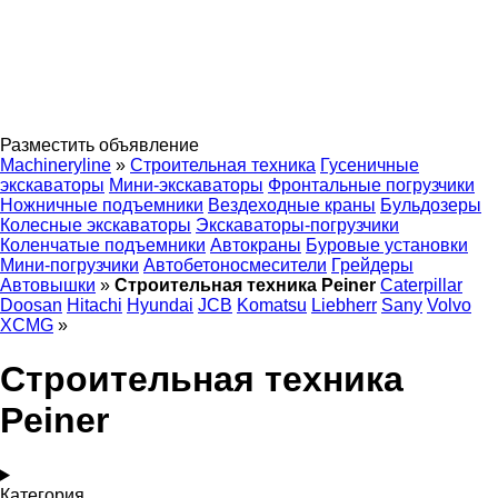
Разместить объявление
Machineryline
»
Строительная техника
Гусеничные
экскаваторы
Мини-экскаваторы
Фронтальные погрузчики
Ножничные подъемники
Вездеходные краны
Бульдозеры
Колесные экскаваторы
Экскаваторы-погрузчики
Коленчатые подъемники
Автокраны
Буровые установки
Мини-погрузчики
Автобетоносмесители
Грейдеры
Автовышки
»
Строительная техника Peiner
Caterpillar
Doosan
Hitachi
Hyundai
JCB
Komatsu
Liebherr
Sany
Volvo
XCMG
»
Строительная техника
Peiner
Категория