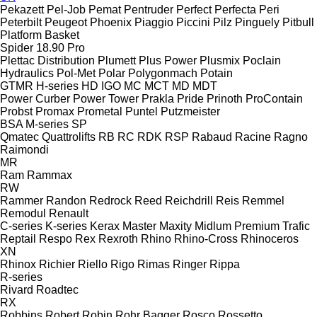
Pekazett
Pel-Job
Pemat
Pentruder
Perfect
Perfecta
Peri
Peterbilt
Peugeot
Phoenix
Piaggio
Piccini
Pilz
Pinguely
Pitbull
Platform Basket
Spider 18.90 Pro
Plettac Distribution
Plumett
Plus Power
Plusmix
Poclain
Hydraulics
Pol-Met
Polar
Polygonmach
Potain
GTMR
H-series
HD
IGO
MC
MCT
MD
MDT
Power Curber
Power Tower
Prakla
Pride
Prinoth
ProContain
Probst
Promax
Prometal
Puntel
Putzmeister
BSA
M-series
SP
Qmatec
Quattrolifts
RB
RC
RDK
RSP
Rabaud
Racine
Ragno
Raimondi
MR
Ram
Rammax
RW
Rammer
Randon
Redrock
Reed
Reichdrill
Reis
Remmel
Remodul
Renault
C-series
K-series
Kerax
Master
Maxity
Midlum
Premium
Trafic
Reptail
Respo
Rex
Rexroth
Rhino
Rhino-Cross
Rhinoceros
XN
Rhinox
Richier
Riello
Rigo
Rimas
Ringer
Rippa
R-series
Rivard
Roadtec
RX
Robbins
Robert
Robin
Rohr Bagger
Rosco
Rossetto