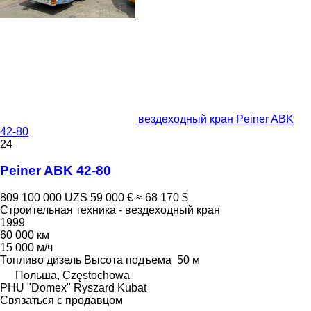
вездеходный кран Peiner ABK
42-80
24
Peiner ABK 42-80
809 100 000 UZS
59 000 €
≈ 68 170 $
Строительная техника - вездеходный кран
1999
60 000 км
15 000 м/ч
Топливо
дизель
Высота подъема
50 м
Польша, Częstochowa
PHU "Domex" Ryszard Kubat
Связаться с продавцом