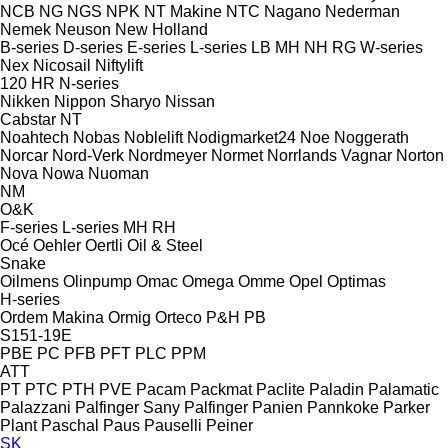
NCB
NG
NGS
NPK
NT Makine
NTC
Nagano
Nederman
Nemek
Neuson
New Holland
B-series
D-series
E-series
L-series
LB
MH
NH
RG
W-series
Nex
Nicosail
Niftylift
120
HR
N-series
Nikken
Nippon Sharyo
Nissan
Cabstar
NT
Noahtech
Nobas
Noblelift
Nodigmarket24
Noe
Noggerath
Norcar
Nord-Verk
Nordmeyer
Normet
Norrlands Vagnar
Norton
Nova
Nowa
Nuoman
NM
O&K
F-series
L-series
MH
RH
Océ
Oehler
Oertli
Oil & Steel
Snake
Oilmens
Olinpump
Omac
Omega
Omme
Opel
Optimas
H-series
Ordem Makina
Ormig
Orteco
P&H
PB
S151-19E
PBE
PC
PFB
PFT
PLC
PPM
ATT
PT
PTC
PTH
PVE
Pacam
Packmat
Paclite
Paladin
Palamatic
Palazzani
Palfinger Sany
Palfinger
Panien
Pannkoke
Parker
Plant
Paschal
Paus
Pauselli
Peiner
SK