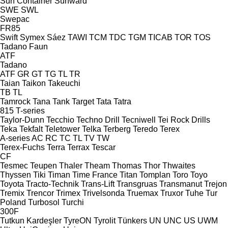
Sun Container
Sunward
SWE
SWL
Swepac
FR85
Swift
Symex
Sáez
TAWI
TCM
TDC
TGM
TICAB
TOR
TOS
Tadano Faun
ATF
Tadano
ATF
GR
GT
TG
TL
TR
Taian
Taikon
Takeuchi
TB
TL
Tamrock
Tana
Tank
Target
Tata
Tatra
815
T-series
Taylor-Dunn
Tecchio
Techno Drill
Tecniwell
Tei Rock Drills
Teka
Tekfalt
Teletower
Telka
Terberg
Teredo
Terex
A-series
AC
RC
TC
TL
TV
TW
Terex-Fuchs
Terra
Terrax
Tescar
CF
Tesmec
Teupen
Thaler
Theam
Thomas
Thor
Thwaites
Thyssen
Tiki
Timan
Time France
Titan
Tomplan
Toro
Toyo
Toyota
Tracto-Technik
Trans-Lift
Transgruas
Transmanut
Trejon
Tremix
Trencor
Trimex
Trivelsonda
Truemax
Truxor
Tuhe
Tur
Poland
Turbosol
Turchi
300F
Tutkun Kardeşler
TyreON
Tyrolit
Tünkers
UN
UNC
US
UWM