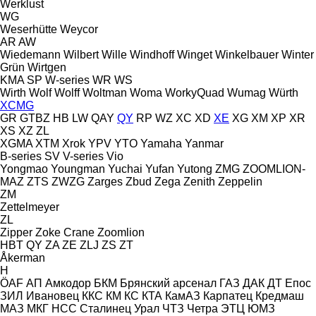
Werklust
WG
Weserhütte
Weycor
AR
AW
Wiedemann
Wilbert
Wille
Windhoff
Winget
Winkelbauer
Winter
Grün
Wirtgen
KMA
SP
W-series
WR
WS
Wirth
Wolf
Wolff
Woltman
Woma
WorkyQuad
Wumag
Würth
XCMG
GR
GTBZ
HB
LW
QAY
QY
RP
WZ
XC
XD
XE
XG
XM
XP
XR
XS
XZ
ZL
XGMA
XTM
Xrok
YPV
YTO
Yamaha
Yanmar
B-series
SV
V-series
Vio
Yongmao
Youngman
Yuchai
Yufan
Yutong
ZMG
ZOOMLION-
MAZ
ZTS
ZWZG
Zarges
Zbud
Zega
Zenith
Zeppelin
ZM
Zettelmeyer
ZL
Zipper
Zoke Crane
Zoomlion
HBT
QY
ZA
ZE
ZLJ
ZS
ZT
Åkerman
H
ÖAF
АП
Амкодор
БКМ
Брянский арсенал
ГАЗ
ДАК
ДТ
Епос
ЗИЛ
Ивановец
ККС
КМ
КС
КТА
КамАЗ
Карпатец
Кредмаш
МАЗ
МКГ
НСС
Сталинец
Урал
ЧТЗ
Четра
ЭТЦ
ЮМЗ