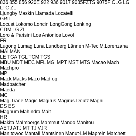
836
855
856
920E
922
936
9017
9035FZTS
9075F
CLG
LG
LTC
ZL
Ljungby Maskin
Llamada
Locatelli
GRIL
Locust
Lokomo
Loncin
LongGong
Lonking
CDM
LG
ZL
Loro & Parisini
Los Antonios
Lovol
FR
Lugong
Lumag
Luna
Lundberg
Lännen
M-Tec
M.Lorenzana
MAI
MAN
LE
TGA
TGL
TGM
TGS
MBU
MDT
MEC
MFL
MGI
MPT
MST
MTS
Macao
Mach
Machpro
MP
Mack
Macks
Maco
Madrog
Madpatcher
Maeda
MC
Mag-Trade
Magic
Magirus
Magirus-Deutz
Magni
DS
ES
Magnum
Mahindra
Mait
HR
Makita
Malmbergs
Mammut
Mando
Manitou
AETJ
ATJ
MT
TJ
VJR
Manitowoc
Mantall
Mantsinen
Manut-LM
Maprein
Marchetti