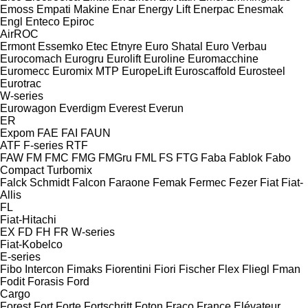
Emoss
Empati Makine
Enar
Energy Lift
Enerpac
Enesmak
Engl
Enteco
Epiroc
AirROC
Ermont
Essemko
Etec
Etnyre
Euro Shatal
Euro Verbau
Eurocomach
Eurogru
Eurolift
Euroline
Euromacchine
Euromecc
Euromix MTP
EuropeLift
Euroscaffold
Eurosteel
Eurotrac
W-series
Eurowagon
Everdigm
Everest
Everun
ER
Expom
FAE
FAI
FAUN
ATF
F-series
RTF
FAW
FM
FMC
FMG
FMGru
FML
FS
FTG
Faba
Fablok
Fabo
Compact
Turbomix
Falck Schmidt
Falcon
Faraone
Femak
Fermec
Fezer
Fiat
Fiat-
Allis
FL
Fiat-Hitachi
EX
FD
FH
FR
W-series
Fiat-Kobelco
E-series
Fibo Intercon
Fimaks
Fiorentini
Fiori
Fischer
Flex
Fliegl
Fman
Fodit
Forasis
Ford
Cargo
Forest
Fort
Forte
Fortschritt
Foton
Fraco
France Elévateur