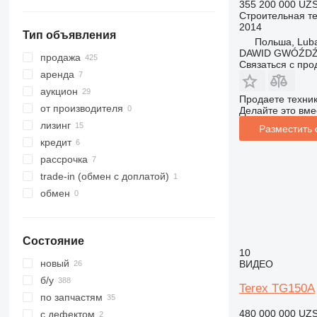
355 200 000 UZ
319
8025
Toucan
Строительная те
320
8026
2014
Тип объявления
321
8030
Польша, Lub
DAWID GWÓŹD
322
8035
продажа
Связаться с пр
323
CT
аренда
324
JS
аукцион
Продаете техни
325
JZ
от производителя
Делайте это вме
326
NXT
лизинг
Разместить
329
S-Series
кредит
330
TM
рассрочка
336
VMT
trade-in (обмен с доплатой)
340
Vibromax
обмен
345
349
Состояние
350
10
365
новый
ВИДЕО
374
б/у
Terex TG150A
390
по запчастям
395
480 000 000 UZ
с дефектом