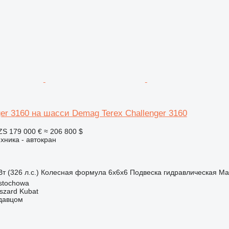
ger 3160 на шасси Demag Terex Challenger 3160
ZS
179 000 €
≈ 206 800 $
хника - автокран
т (326 л.с.)
Колесная формула
6x6x6
Подвеска
гидравлическая
Ма
stochowa
szard Kubat
одавцом