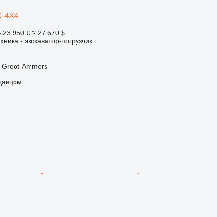
S 4X4
S
23 950 €
≈ 27 670 $
хника - экскаватор-погрузчик
 Groot-Ammers
одавцом