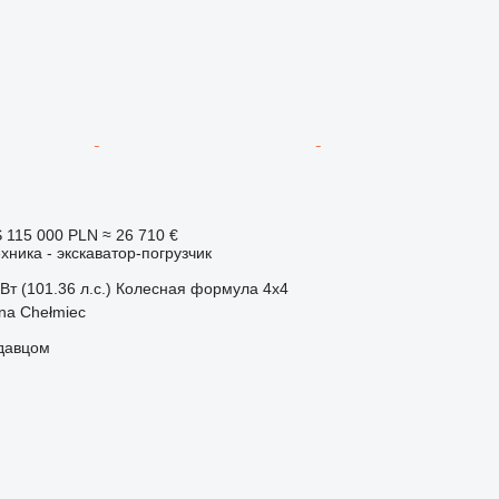
S
115 000 PLN
≈ 26 710 €
хника - экскаватор-погрузчик
Вт (101.36 л.с.)
Колесная формула
4x4
na Chełmiec
одавцом