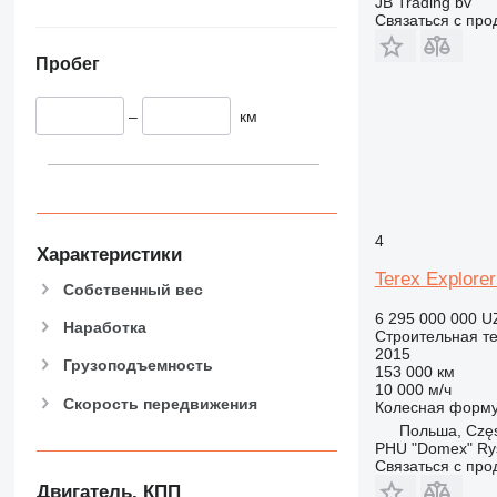
JB Trading bv
Связаться с пр
928
930
Пробег
938
950
–
км
953
955
962
963
966
4
Характеристики
972
Terex Explore
Собственный вес
973
980
6 295 000 000 U
Наработка
Строительная те
982
2015
Грузоподъемность
988
153 000 км
10 000 м/ч
990
Скорость передвижения
Колесная форм
992
Польша, Czę
PHU "Domex" Ry
AP
Связаться с пр
C-series
Двигатель, КПП