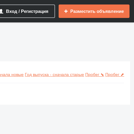
Вход / Регистрация
Разместить объявление
начала новые
Год выпуска - сначала старые
Пробег ⬊
Пробег ⬈