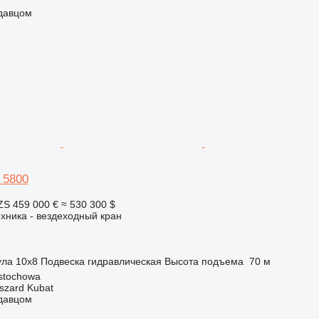
одавцом
r 5800
ZS
459 000 €
≈ 530 300 $
хника - вездеходный кран
ула
10x8
Подвеска
гидравлическая
Высота подъема
70 м
stochowa
szard Kubat
одавцом