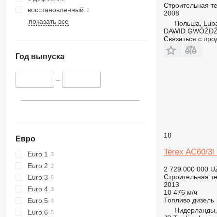
Строительная те
416
восстановленный
2008
420
показать все
Польша, Lub
424
DAWID GWÓŹD
Связаться с пр
426
428
Год выпуска
430
432
–
434
444
589
826
906
18
Евро
907
Terex AC60/3l 
Euro 1
908
Euro 2
2 729 000 000 U
910
Строительная те
Euro 3
914
2013
Euro 4
10 476 м/ч
918
Топливо
дизель
Euro 5
924
Нидерланды,
Euro 6
926