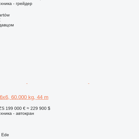
хника - грейдер
artów
Ź
одавцом
6x6, 60.000 kg, 44 m
ZS
199 000 €
≈ 229 900 $
хника - автокран
 Ede