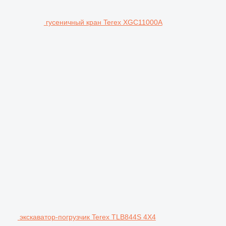
гусеничный кран Terex XGC11000A
экскаватор-погрузчик Terex TLB844S 4X4