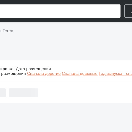
а Terex
тировка
:
Дата размещения
Строительная техника Terex
а размещения
Сначала дорогие
Сначала дешевые
Год выпуска - с