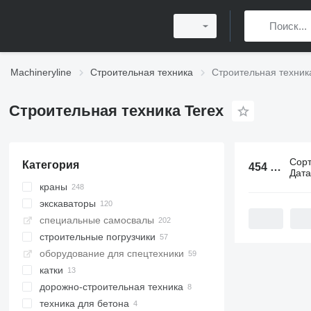
Machineryline
Строительная техника
Строительная техник
Строительная техника Terex
Сор
Категория
454 объявления:
Дат
краны
экскаваторы
вездеходные краны
специальные самосвалы
автокраны
колесные экскаваторы
строительные погрузчики
башенные краны
экскаваторы-погрузчики
мини-самосвалы
оборудование для спецтехники
гусеничные краны
экскаваторы для перевалки
шарнирные самосвалы
фронтальные погрузчики
катки
быстромонтируемые башенные
мини-экскаваторы
карьерные самосвалы
мультифункциональные
краны
погрузчики
дорожно-строительная техника
гусеничные экскаваторы
тротуарные катки
краны-манипуляторы
телескопические погрузчики
техника для бетона
экскаваторы на рельсовом ходу
асфальтоукладчики