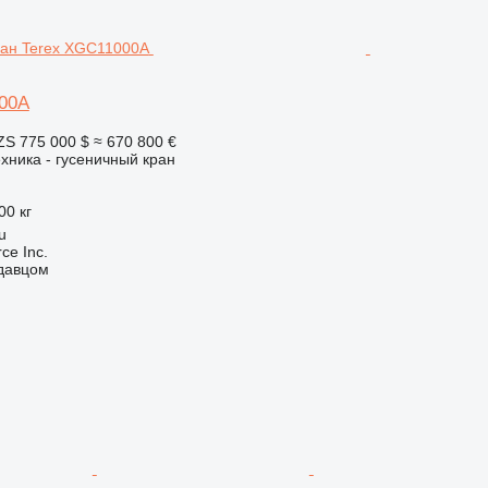
00A
ZS
775 000 $
≈ 670 800 €
хника - гусеничный кран
00 кг
u
e Inc.
одавцом