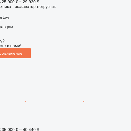
S
25 900 €
≈ 29 920 $
хника - экскаватор-погрузчик
artów
Ź
одавцом
ку?
сте с нами!
 объявление
S
35 000 €
≈ 40 440 $