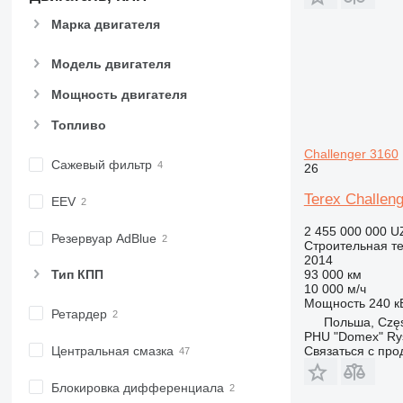
CB
Марка двигателя
CS
D series
Модель двигателя
E-series
F-series
Мощность двигателя
GC
Топливо
IT
Challenger 3160
M-series
Сажевый фильтр
26
MH
Terex Challen
NR
EEV
PM
2 455 000 000 U
Резервуар AdBlue
RM
Строительная те
2014
Тип КПП
93 000 км
10 000 м/ч
Мощность
240 кВ
Ретардер
Польша, Czę
PHU "Domex" Ry
Центральная смазка
Связаться с пр
Блокировка дифференциала