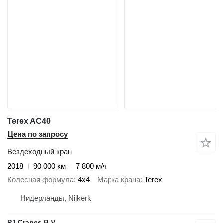
Terex AC40
Цена по запросу
Вездеходный кран
2018
90 000 км
7 800 м/ч
Колесная формула
4x4
Марка крана
Terex
Нидерланды, Nijkerk
PJ Cranes B.V.