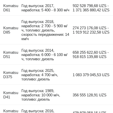
Komatsu
Год выпуска: 2017,
932 528 798,68 UZS -
D61
наработка: 5 400 - 8 300 м/ч
1 371 365 880,42 UZS
Год выпуска: 2018,
наработка: 2 700 - 5 900 м/
Komatsu
274 273 176,08 UZS -
ч, топливо: дизель,
D85
1 919 912 232,58 UZS
скорость передвижения: 14
км/ч
Год выпуска: 2014,
Komatsu
658 255 622,60 UZS -
наработка: 6 000 - 6 100 м/
D51
918 815 139,88 UZS
ч, топливо: дизель
Год выпуска: 2025,
Komatsu
наработка: 4 700 м/ч,
1 083 379 045,53 UZS
D375
топливо: дизель
Год выпуска: 1989,
Komatsu
наработка: 10 000 м/ч,
356 555 128,91 UZS
D41
топливо: дизель
Komatsu
Год выпуска: 2016,
479 978 058,15 UZS