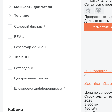
Китай, Zheng
982
Связаться с пр
Мощность двигателя
988
Топливо
990
Продаете техни
Делайте это вме
992
Сажевый фильтр
Разместить
AP
C-series
EEV
CB
CS
Резервуар AdBlue
D series
Тип КПП
E-series
F-series
Ретардер
GC
2025 zoomlion 3
8
IT
Центральная смазка
M-series
Zoomlion ZLJ
MH
Блокировка дифференциала
Цена по запросу
NR
Строительная те
PM
2025
3 500 км
RM
450 м/ч
Кабина