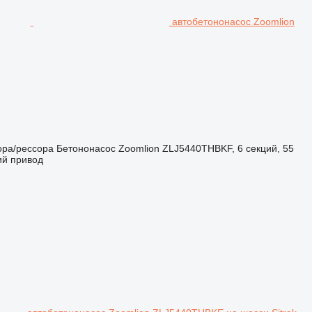
автобетононасос Zoomlion
ора/рессора
Бетононасос
Zoomlion ZLJ5440THBKF, 6 секций, 55
ий привод