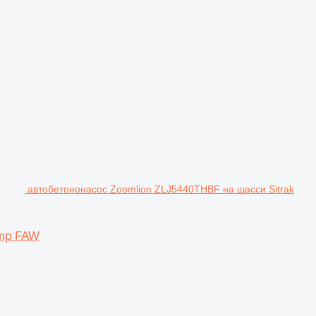
автобетононасос Zoomlion ZLJ5440THBF на шасси Sitrak
ump FAW