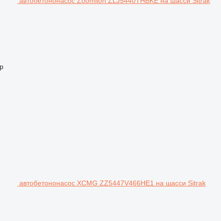
автобетононасос Zoomlion ZLJ5440THBKE на шасси Sitrak
р
автобетононасос XCMG ZZ5447V466HE1 на шасси Sitrak