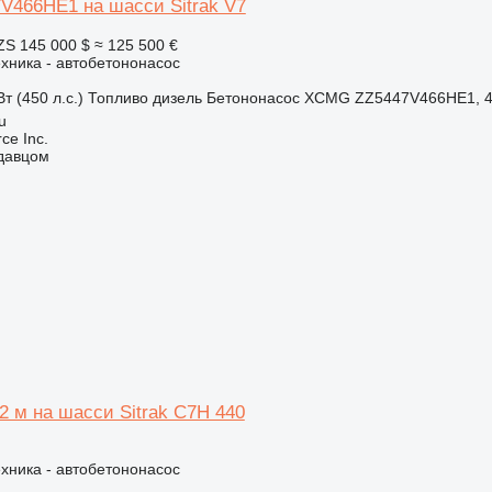
466HE1 на шасси Sitrak V7
ZS
145 000 $
≈ 125 500 €
хника - автобетононасос
т (450 л.с.)
Топливо
дизель
Бетононасос
XCMG ZZ5447V466HE1, 4 
u
e Inc.
одавцом
52 м на шасси Sitrak C7H 440
хника - автобетононасос