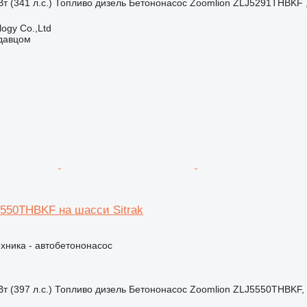
т (341 л.с.)
Топливо
дизель
Бетононасос
Zoomlion ZLJ5291THBKF , 
ogy Co.,Ltd
одавцом
5550THBKF на шасси Sitrak
хника - автобетононасос
т (397 л.с.)
Топливо
дизель
Бетононасос
Zoomlion ZLJ5550THBKF, 6