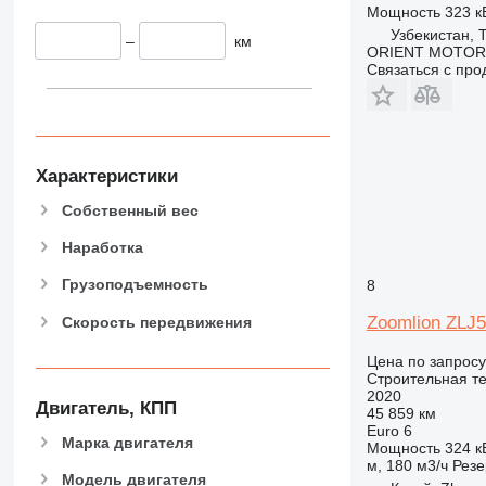
907
Мощность
323 кВ
Узбекистан, 
908
–
км
ORIENT MOTOR
910
Связаться с пр
914
918
924
926
Характеристики
928
Собственный вес
930
938
Наработка
950
Грузоподъемность
8
953
Zoomlion ZLJ
Скорость передвижения
955
962
Цена по запросу
963
Строительная те
2020
966
Двигатель, КПП
45 859 км
972
Euro 6
Марка двигателя
Мощность
324 кВ
973
м, 180 м3/ч
Резе
980
Модель двигателя