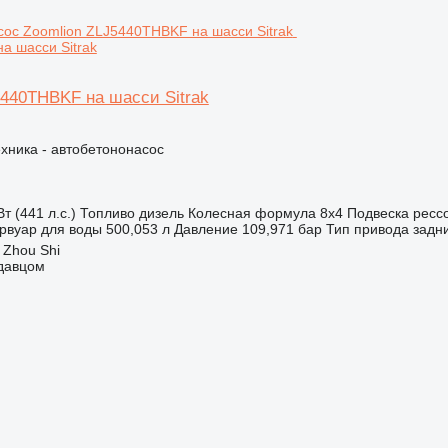
а шасси Sitrak
5440THBKF на шасси Sitrak
хника - автобетононасос
т (441 л.с.)
Топливо
дизель
Колесная формула
8x4
Подвеска
ресс
рвуар для воды
500,053 л
Давление
109,971 бар
Тип привода
задн
 Zhou Shi
одавцом