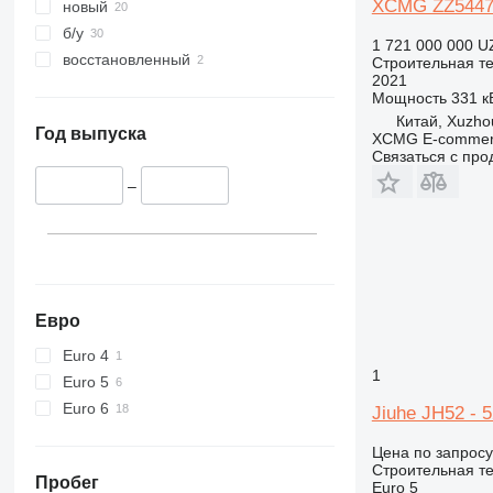
345
XCMG ZZ5447V
новый
349
б/у
1 721 000 000 U
350
восстановленный
Строительная те
2021
365
Мощность
331 кВ
374
Китай, Xuzho
390
Год выпуска
XCMG E-commerc
Связаться с пр
395
416
–
420
424
426
428
430
Евро
432
Euro 4
434
1
Euro 5
444
Euro 6
Jiuhe JH52 - 
589
826
Цена по запросу
Строительная те
906
Пробег
Euro 5