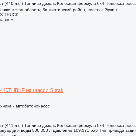
т (440 л.с.)
Топливо
дизель
Колесная формула
6x4
Подвеска
ресс
Ташкентская область, Зангиатинский район, посёлок Эркин
S TRUCK
одавцом
5440THBKF на шасси Sitrak
хника - автобетононасос
т (441 л.с.)
Топливо
дизель
Колесная формула
8x4
Подвеска
ресс
рвуар для воды
500,053 л
Давление
109,971 бар
Тип привода
задн