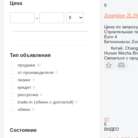
Цена
9
313
436
3394
XR
314
437
4069
XS
Zoomlion ZLJ
–
315
456
4394
XZ
Цена по запросу
316
457
E-series
ZL
Строительная те
317
8008
Liftlux
Euro 4
Бетононасос
Zo
318
8018
Pecolift
Китай, Chang
319
8025
Toucan
Hunan Mecha Brot
Тип объявления
320
8026
Связаться с пр
321
8030
продажа
322
8035
от производителя
323
CT
лизинг
324
JS
кредит
325
JZ
рассрочка
326
NXT
trade-in (обмен с доплатой)
329
S-Series
обмен
330
TM
V7
336
VMT
5
ВИДЕО
Состояние
340
Vibromax