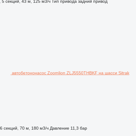
5 секций, 43 м, 125 м3/ч
Тип привода
задний привод
автобетононасос Zoomlion ZLJ5550THBKF на шасси Sitrak
 секций, 70 м, 180 м3/ч
Давление
11,3 бар