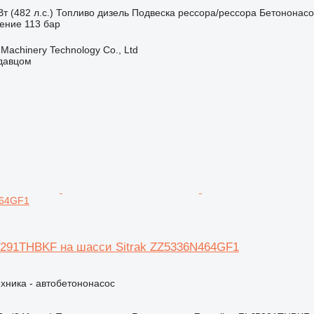
т (482 л.с.)
Топливо
дизель
Подвеска
рессора/рессора
Бетононасо
ение
113 бар
Machinery Technology Co., Ltd
одавцом
464GF1
5291THBKF на шасси Sitrak ZZ5336N464GF1
хника - автобетононасос