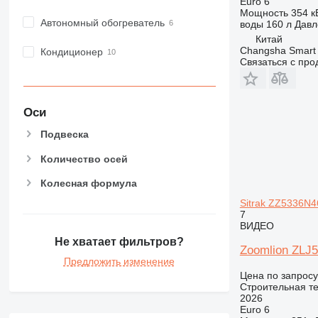
V-series
Euro 6
Мощность
354 кВ
Автономный обогреватель
воды
160 л
Давл
Китай
Changsha Smart 
Кондиционер
Связаться с пр
Оси
Подвеска
Количество осей
Колесная формула
Sitrak ZZ5336N
7
ВИДЕО
Не хватает фильтров?
Zoomlion ZLJ
Предложить изменение
Цена по запросу
Строительная те
2026
Euro 6