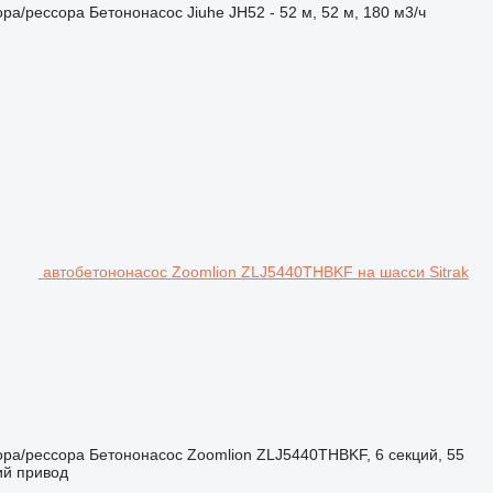
ора/рессора
Бетононасос
Jiuhe JH52 - 52 м, 52 м, 180 м3/ч
автобетононасос Zoomlion ZLJ5440THBKF на шасси Sitrak
ора/рессора
Бетононасос
Zoomlion ZLJ5440THBKF, 6 секций, 55
ий привод