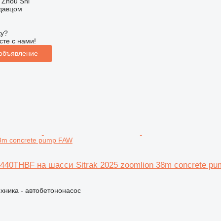
 Zhou Shi
одавцом
ку?
сте с нами!
 объявление
8m concrete pump FAW
5440THBF на шасси Sitrak 2025 zoomlion 38m concrete p
хника - автобетононасос