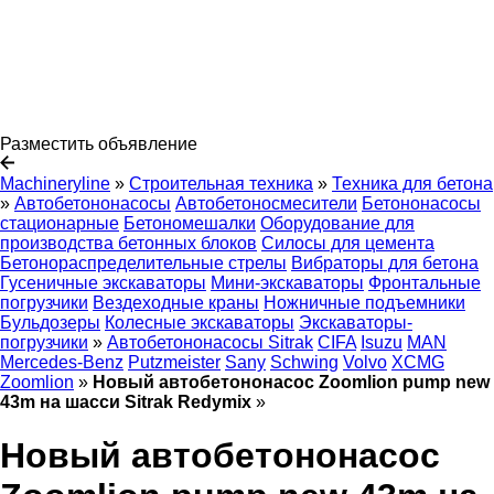
Разместить объявление
Machineryline
»
Строительная техника
»
Техника для бетона
»
Автобетононасосы
Автобетоносмесители
Бетононасосы
стационарные
Бетономешалки
Оборудование для
производства бетонных блоков
Силосы для цемента
Бетонораспределительные стрелы
Вибраторы для бетона
Гусеничные экскаваторы
Мини-экскаваторы
Фронтальные
погрузчики
Вездеходные краны
Ножничные подъемники
Бульдозеры
Колесные экскаваторы
Экскаваторы-
погрузчики
»
Автобетононасосы Sitrak
CIFA
Isuzu
MAN
Mercedes-Benz
Putzmeister
Sany
Schwing
Volvo
XCMG
Zoomlion
»
Новый автобетононасос Zoomlion pump new
43m на шасси Sitrak Redymix
»
Новый автобетононасос