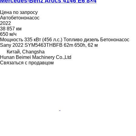
Mercedes-Benz Arocs 4146 E6 8×4
Цена по запросу
Автобетононасос
2022
38 857 км
650 м/ч
Мощность
335 кВт (456 л.с.)
Топливо
дизель
Бетононасос
Sany 2022 SYM5463THBFB 62m 650h, 62 м
Китай, Changsha
Hunan Beimei Machinery Co.,Ltd
Связаться с продавцом