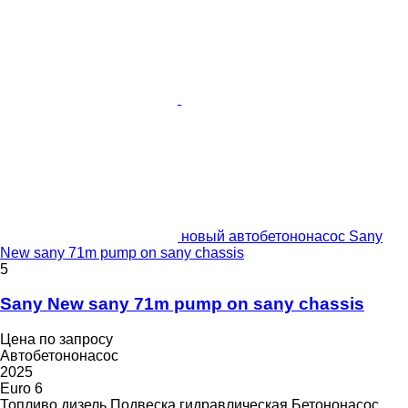
новый автобетононасос Sany
New sany 71m pump on sany chassis
5
Sany New sany 71m pump on sany chassis
Цена по запросу
Автобетононасос
2025
Euro 6
Топливо
дизель
Подвеска
гидравлическая
Бетононасос