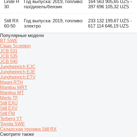
Linde H
Год выпуска: 2019, топливо:
164 563 905,65 UZS -
30
газ/дизель/бензин
397 696 105,32 UZS
Still RX
Год выпуска: 2019, топливо:
233 132 199,67 UZS -
60-50
электро
617 114 646,19 UZS
Популярные модели
BT SWE
Claas Scorpion
JCB 531
JCB 535
JCB 540
Jungheinrich EJC
Jungheinrich EJE
Jungheinrich ETV
Magni RTH
Manitou MRT
Manitou MT
Merlo TF
Still EXU
Still EXV
Still FM
Terberg YT
Toyota SWE
Складская техника Still RX
Смотрите также