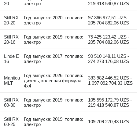
20
электро
219 418 540,87 UZS
Still RX
Год выпуска: 2020, топливо:
97 366 977,51 UZS -
20-20
электро
205 704 882,06 UZS
Still RX
Год выпуска: 2019, топливо:
75 425 123,42 UZS -
20-16
электро
205 704 882,06 UZS
Linde E
Год выпуска: 2017, топливо:
90 510 148,11 UZS -
16
электро
274 273 176,08 UZS
Год выпуска: 2026, топливо:
Manitou
383 982 446,52 UZS -
дизель, колесная формула:
MLT
1 097 092 704,33 UZS
4x4
Still RX
Год выпуска: 2019, топливо:
105 595 172,79 UZS -
60-30
электро
219 418 540,87 UZS
Still RX
Год выпуска: 2019, топливо:
109 709 270,43 UZS
60-25
электро