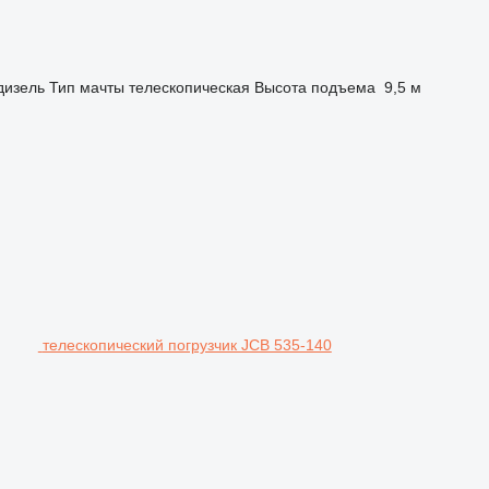
дизель
Тип мачты
телескопическая
Высота подъема
9,5 м
телескопический погрузчик JCB 535-140