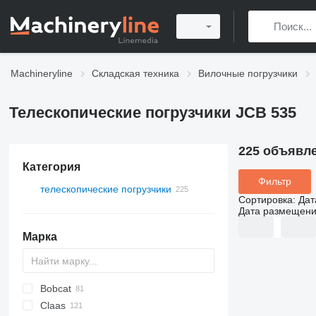
Machineryline
Складская техника
Вилочные погрузчики
Телескопические погрузчики JCB 535
225 объявл
Категория
Фильтр
телескопические погрузчики
Сортировка
:
Дат
Дата размещен
Марка
Bobcat
T-series
Claas
553
Farmlift
CX
306