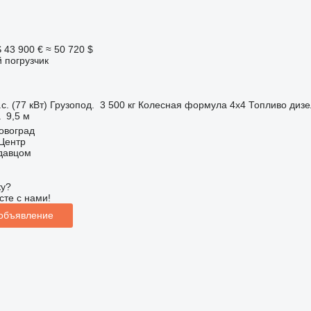
S
43 900 €
≈ 50 720 $
 погрузчик
с. (77 кВт)
Грузопод.
3 500 кг
Колесная формула
4x4
Топливо
дизе
а
9,5 м
овоград
 Центр
одавцом
ку?
сте с нами!
 объявление