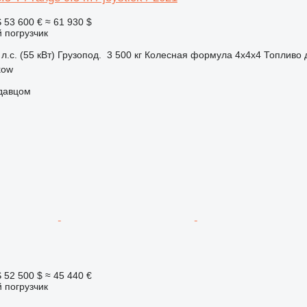
S
53 600 €
≈ 61 930 $
 погрузчик
л.с. (55 кВт)
Грузопод.
3 500 кг
Колесная формула
4x4x4
Топливо
kow
одавцом
S
52 500 $
≈ 45 440 €
 погрузчик