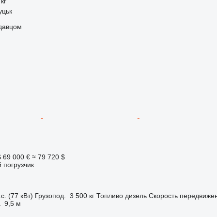
 кг
уцьк
одавцом
S
69 000 €
≈ 79 720 $
 погрузчик
с. (77 кВт)
Грузопод.
3 500 кг
Топливо
дизель
Скорость передвиже
а
9,5 м