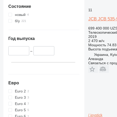
Состояние
11
новый
JCB JCB 535-
б/у
699 400 000 UZ
Телескопический
2019
Год выпуска
2 470 м/ч
Мощность
74.83 
Высота подъем
–
Украина, Kyiv
Алеанда
Связаться с пр
Евро
Euro 2
Euro 3
Euro 4
Euro 5
/ joystick
Euro 6