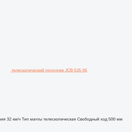
телескопический погрузчик JCB 535-95
ния
32 км/ч
Тип мачты
телескопическая
Свободный ход
500 мм