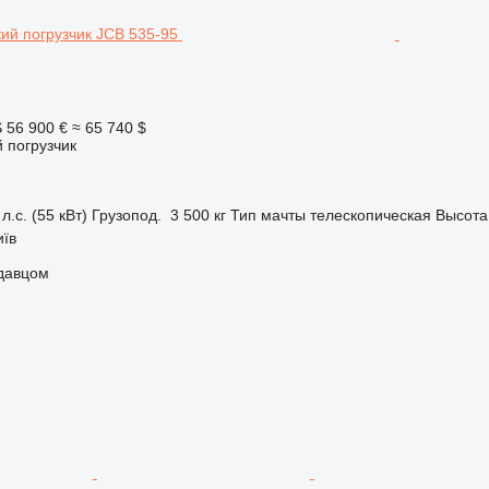
S
56 900 €
≈ 65 740 $
 погрузчик
л.с. (55 кВт)
Грузопод.
3 500 кг
Тип мачты
телескопическая
Высота
иїв
одавцом