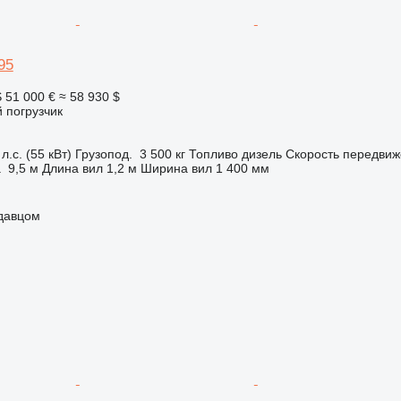
95
S
51 000 €
≈ 58 930 $
 погрузчик
л.с. (55 кВт)
Грузопод.
3 500 кг
Топливо
дизель
Скорость передви
а
9,5 м
Длина вил
1,2 м
Ширина вил
1 400 мм
одавцом