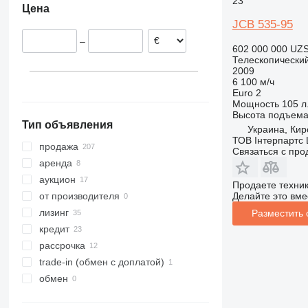
23
Цена
560
540-170
Германия
JCB 535-95
TLT
540-180
Румыния
–
TM
540-200
TLT30
Венгрия
602 000 000 UZ
Телескопический
TLT35
TM180
Португалия
2009
TM310
Литва
6 100 м/ч
Euro 2
TM320
показать все
Мощность
105 л.
Высота подъем
Тип объявления
Украина, Кир
ТОВ Інтерпартс
продажа
Связаться с пр
аренда
аукцион
Продаете техни
Делайте это вме
от производителя
лизинг
Разместить
кредит
рассрочка
trade-in (обмен с доплатой)
обмен