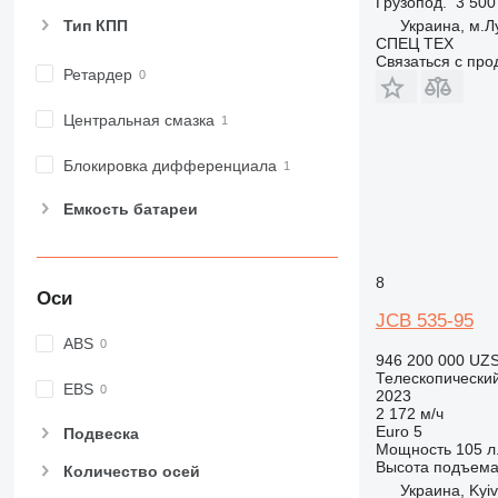
Грузопод.
3 500
Тип КПП
Украина, м.Л
СПЕЦ ТЕХ
Связаться с пр
Ретардер
Центральная смазка
Блокировка дифференциала
Емкость батареи
8
Оси
JCB 535-95
ABS
946 200 000 UZ
Телескопический
EBS
2023
2 172 м/ч
Euro 5
Подвеска
Мощность
105 л.
Высота подъем
Количество осей
Украина, Kyiv