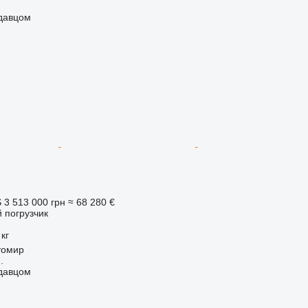
одавцом
S
3 513 000 грн
≈ 68 280 €
 погрузчик
 кг
томир
.
одавцом