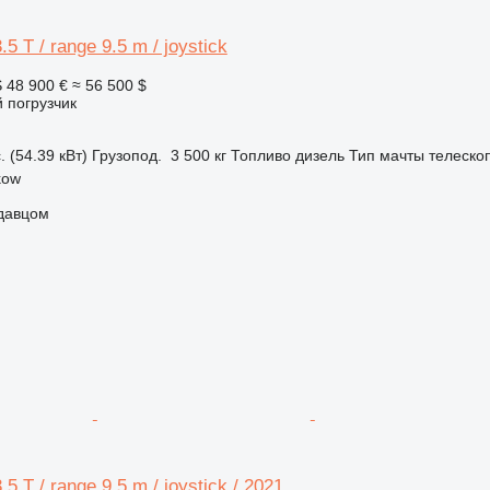
.5 T / range 9.5 m / joystick
S
48 900 €
≈ 56 500 $
 погрузчик
. (54.39 кВт)
Грузопод.
3 500 кг
Топливо
дизель
Тип мачты
телеско
kow
одавцом
.5 T / range 9.5 m / joystick / 2021