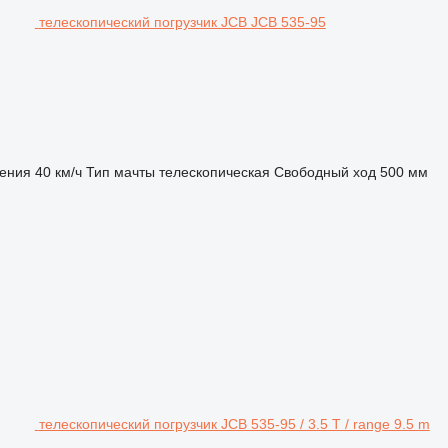
телескопический погрузчик JCB JCB 535-95
жения
40 км/ч
Тип мачты
телескопическая
Свободный ход
500 мм
телескопический погрузчик JCB 535-95 / 3.5 T / range 9.5 m