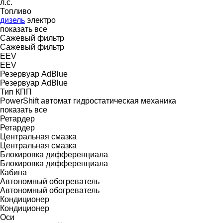
л.с.
Топливо
дизель
электро
показать все
Сажевый фильтр
Сажевый фильтр
EEV
EEV
Резервуар AdBlue
Резервуар AdBlue
Тип КПП
PowerShift
автомат
гидростатическая
механика
показать все
Ретардер
Ретардер
Центральная смазка
Центральная смазка
Блокировка дифференциала
Блокировка дифференциала
Кабина
Автономный обогреватель
Автономный обогреватель
Кондиционер
Кондиционер
Оси