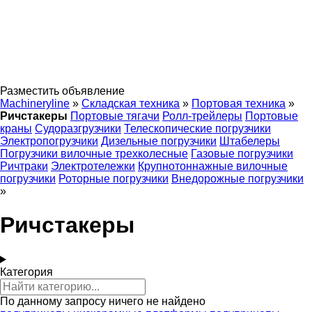
Разместить объявление
Machineryline
»
Складская техника
»
Портовая техника
»
Ричстакеры
Портовые тягачи
Ролл-трейлеры
Портовые
краны
Судоразгрузчики
Телескопические погрузчики
Электропогрузчики
Дизельные погрузчики
Штабелеры
Погрузчики вилочные трехколесные
Газовые погрузчики
Ричтраки
Электротележки
Крупнотоннажные вилочные
погрузчики
Роторные погрузчики
Внедорожные погрузчики
»
Ричстакеры
Категория
По данному запросу ничего не найдено