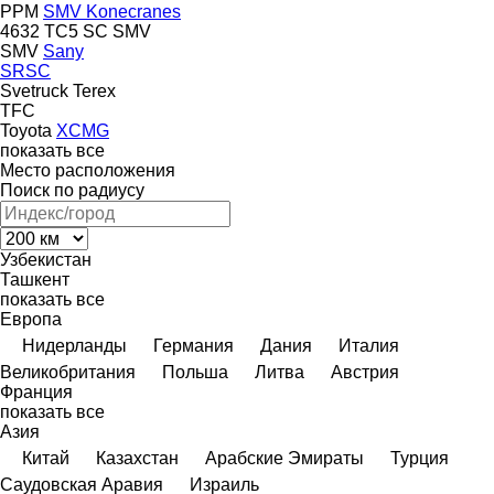
PPM
SMV Konecranes
4632 TC5
SC
SMV
SMV
Sany
SRSC
Svetruck
Terex
TFC
Toyota
XCMG
показать все
Место расположения
Поиск по радиусу
Узбекистан
Ташкент
показать все
Европа
Нидерланды
Германия
Дания
Италия
Великобритания
Польша
Литва
Австрия
Франция
показать все
Азия
Китай
Казахстан
Арабские Эмираты
Турция
Саудовская Аравия
Израиль