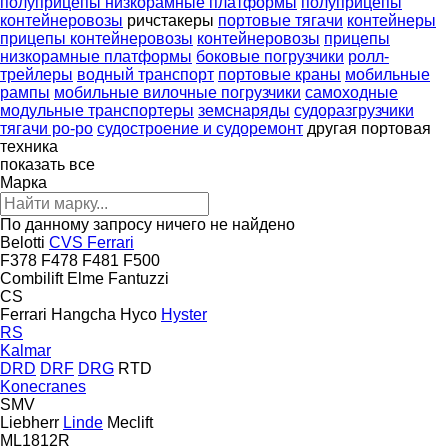
полуприцепы низкорамные платформы
полуприцепы
контейнеровозы
ричстакеры
портовые тягачи
контейнеры
прицепы контейнеровозы
контейнеровозы
прицепы
низкорамные платформы
боковые погрузчики
ролл-
трейлеры
водный транспорт
портовые краны
мобильные
рампы
мобильные вилочные погрузчики
самоходные
модульные транспортеры
земснаряды
судоразгрузчики
тягачи ро-ро
судостроение и судоремонт
другая портовая
техника
показать все
Марка
По данному запросу ничего не найдено
Belotti
CVS Ferrari
F378
F478
F481
F500
Combilift
Elme
Fantuzzi
CS
Ferrari
Hangcha
Hyco
Hyster
RS
Kalmar
DRD
DRF
DRG
RTD
Konecranes
SMV
Liebherr
Linde
Meclift
ML1812R