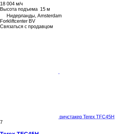
18 004 м/ч
Высота подъема
15 м
Нидерланды, Amsterdam
Forkliftcenter BV
Связаться с продавцом
ричстакер Terex TFC45H
7
Terex TFC45H