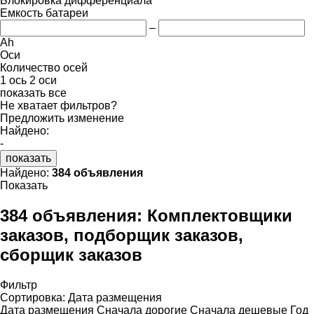
Блокировка дифференциала
Емкость батареи
–
Ah
Оси
Количество осей
1 ось
2 оси
показать все
Не хватает фильтров?
Предложить изменение
Найдено:
-
показать
Найдено:
384 объявления
Показать
384 объявления:
Комплектовщики
заказов, подборщик заказов,
сборщик заказов
Фильтр
Сортировка
:
Дата размещения
Дата размещения
Сначала дорогие
Сначала дешевые
Год