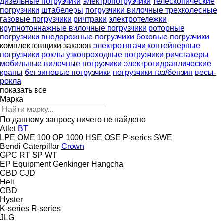
дизельные погрузчики
электропогрузчики
телескопические
погрузчики
штабелеры
погрузчики вилочные трехколесные
газовые погрузчики
ричтраки
электротележки
крупнотоннажные вилочные погрузчики
роторные
погрузчики
внедорожные погрузчики
боковые погрузчики
комплектовщики заказов
электротягачи
контейнерные
погрузчики
роклы
узкопроходные погрузчики
ричстакеры
мобильные вилочные погрузчики
электрогидравлические
краны
бензиновые погрузчики
погрузчики газ/бензин
весы-
рокла
показать все
Марка
По данному запросу ничего не найдено
Atlet
BT
LPE
OME 100
OP 1000 HSE
OSE
P-series
SWE
Bendi
Caterpillar
Crown
GPC
RT
SP
WT
EP Equipment
Genkinger
Hangcha
CBD
CJD
Heli
CBD
Hyster
K-series
R-series
JLG