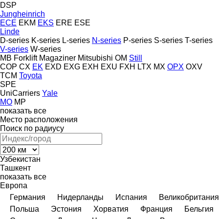
DSP
Jungheinrich
ECE
EKM
EKS
ERE
ESE
Linde
D-series
K-series
L-series
N-series
P-series
S-series
T-series
V-series
W-series
MB Forklift
Magaziner
Mitsubishi
OM
Still
COP
CX
EK
EXD
EXG
EXH
EXU
FXH
LTX
MX
OPX
OXV
TCM
Toyota
SPE
UniCarriers
Yale
MO
MP
показать все
Место расположения
Поиск по радиусу
Узбекистан
Ташкент
показать все
Европа
Германия
Нидерланды
Испания
Великобритания
Польша
Эстония
Хорватия
Франция
Бельгия