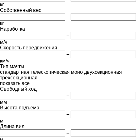
кг
Собственный вес
–
кг
Наработка
–
м/ч
Скорость передвижения
–
км/ч
Тип мачты
стандартная
телескопическая
моно
двухсекционная
трехсекционная
показать все
Свободный ход
–
мм
Высота подъема
–
м
Длина вил
–
м