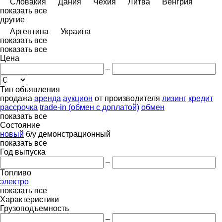
Словакия
Дания
Чехия
Литва
Венгрия
показать все
другие
Аргентина
Украина
показать все
показать все
Цена
–
Тип объявления
продажа
аренда
аукцион
от производителя
лизинг
кредит
рассрочка
trade-in (обмен с доплатой)
обмен
показать все
Состояние
новый
б/у
демонстрационный
показать все
Год выпуска
–
Топливо
электро
показать все
Характеристики
Грузоподъемность
–