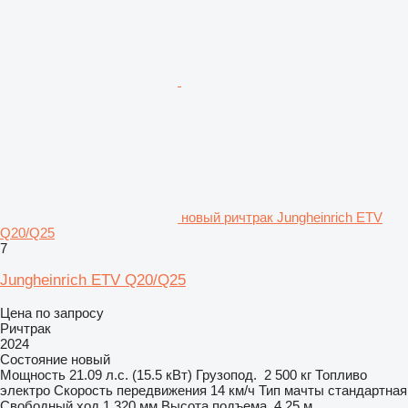
новый ричтрак Jungheinrich ETV
Q20/Q25
7
Jungheinrich ETV Q20/Q25
Цена по запросу
Ричтрак
2024
Состояние
новый
Мощность
21.09 л.с. (15.5 кВт)
Грузопод.
2 500 кг
Топливо
электро
Скорость передвижения
14 км/ч
Тип мачты
стандартная
Свободный ход
1 320 мм
Высота подъема
4,25 м