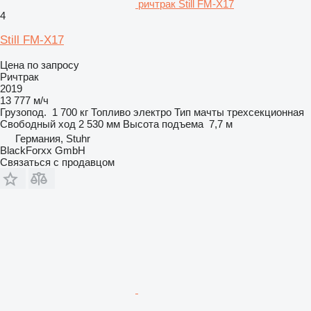
ричтрак Still FM-X17
4
Still FM-X17
Цена по запросу
Ричтрак
2019
13 777 м/ч
Грузопод.
1 700 кг
Топливо
электро
Тип мачты
трехсекционная
Свободный ход
2 530 мм
Высота подъема
7,7 м
Германия, Stuhr
BlackForxx GmbH
Связаться с продавцом