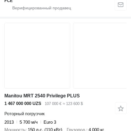
FCE
Manitou MRT 2540 Privilege PLUS
1 467 000 000 UZS
107 000 €
≈ 123 600 $
Роторный погрузчик
2013
5 700 м/ч
Euro 3
Мощность
150 л.с. (110 кВт)
Грузопод.
4 000 кг