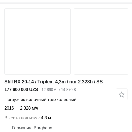
Still RX 20-14 / Triplex: 4,3m / nur 2.328h / SS
177 600 000 UZS
12 890 €
≈ 14 870 $
Погрузчик вилочный трехколесный
2016
2 328 м/ч
Высота подъема
4,3 м
Германия, Burghaun