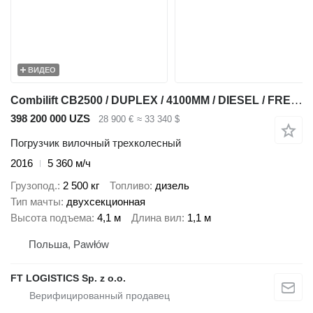
ВИДЕО
Combilift CB2500 / DUPLEX / 4100MM / DIESEL / FREE LIFT / FORK POSITIONER
398 200 000 UZS
28 900 €
≈ 33 340 $
Погрузчик вилочный трехколесный
2016
5 360 м/ч
Грузопод.
2 500 кг
Топливо
дизель
Тип мачты
двухсекционная
Высота подъема
4,1 м
Длина вил
1,1 м
Польша, Pawłów
FT LOGISTICS Sp. z o.o.