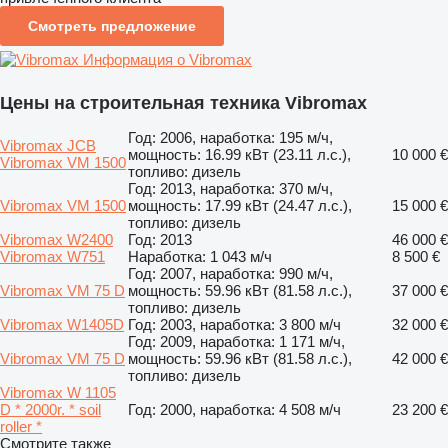
Смотреть предложение
Информация о Vibromax
Цены на строительная техника Vibromax
Год: 2006, наработка: 195 м/ч,
Vibromax JCB
мощность: 16.99 кВт (23.11 л.с.),
10 000 €
Vibromax VM 1500
топливо: дизель
Год: 2013, наработка: 370 м/ч,
Vibromax VM 1500
мощность: 17.99 кВт (24.47 л.с.),
15 000 €
топливо: дизель
Vibromax W2400
Год: 2013
46 000 €
Vibromax W751
Наработка: 1 043 м/ч
8 500 €
Год: 2007, наработка: 990 м/ч,
Vibromax VM 75 D
мощность: 59.96 кВт (81.58 л.с.),
37 000 €
топливо: дизель
Vibromax W1405D
Год: 2003, наработка: 3 800 м/ч
32 000 €
Год: 2009, наработка: 1 171 м/ч,
Vibromax VM 75 D
мощность: 59.96 кВт (81.58 л.с.),
42 000 €
топливо: дизель
Vibromax W 1105
D * 2000r. * soil
Год: 2000, наработка: 4 508 м/ч
23 200 €
roller *
Смотрите также