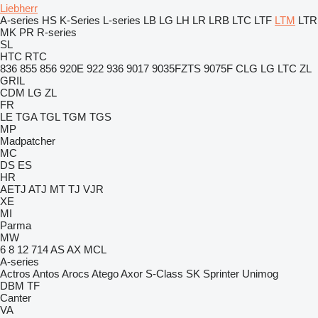
Liebherr
A-series
HS
K-Series
L-series
LB
LG
LH
LR
LRB
LTC
LTF
LTM
LTR
MK
PR
R-series
SL
HTC
RTC
836
855
856
920E
922
936
9017
9035FZTS
9075F
CLG
LG
LTC
ZL
GRIL
CDM
LG
ZL
FR
LE
TGA
TGL
TGM
TGS
MP
Madpatcher
MC
DS
ES
HR
AETJ
ATJ
MT
TJ
VJR
XE
MI
Parma
MW
6
8
12
714
AS
AX
MCL
A-series
Actros
Antos
Arocs
Atego
Axor
S-Class
SK
Sprinter
Unimog
DBM
TF
Canter
VA