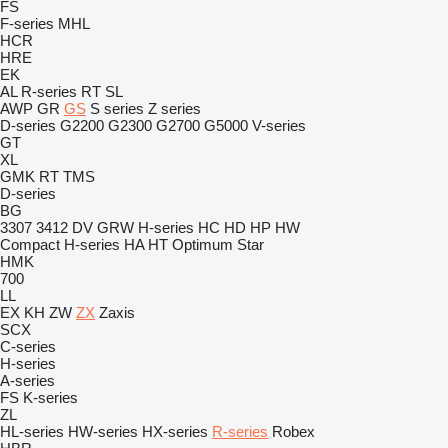
FS
F-series
MHL
HCR
HRE
EK
AL
R-series
RT
SL
AWP
GR
GS
S series
Z series
D-series
G2200
G2300
G2700
G5000
V-series
GT
XL
GMK
RT
TMS
D-series
BG
3307
3412
DV
GRW
H-series
HC
HD
HP
HW
Compact
H-series
HA
HT
Optimum
Star
HMK
700
LL
EX
KH
ZW
ZX
Zaxis
SCX
C-series
H-series
A-series
FS
K-series
ZL
HL-series
HW-series
HX-series
R-series
Robex