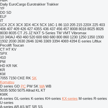
HBR
Daily
EuroCargo
Eurotrakker
Trakker
YF
DD
SD
ELF
IT
1CX
2CX
3CX
3DX
4CX
5CX
16C-1
86
110
205
215
220X
225
403
406
407
409
426
427
435S
436
437
456
457
8008
8018
8025
8026
8030
8035
CT
JS
JZ
NXT
S-Series
TM
VMT
Vibromax
10
340AJ
450
460
520
600
660
680
800
860
1230
1250
1350
1930
1932
2030
2630
2646
3246
3369
3394
4069
4394
E-series
Liftlux
Pecolift
Toucan
CT
HT
KV
SPX
410
PM
HD
KR
NK
KR
KM
7055
7150
CKE
RK
SK
Komatsu
D series
GD
PC
PW
SK
WA
WB
5035
5050
5075
Allrad
KL
KT
KMK
A-series
GL-series
K-series
KH-series
KX-series
M-series
R-series
U-series
A-series
AR
AS
MT
SR
SS