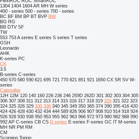
FlexiROC
ROC
SmartROC
1304
1404
1604
AR
MH
W series
400 - series
500 - series
700 - series
BC
BF
BM
BP
BT
BVP
BW
BG
RG
BB
DTV
SF
TW
553
753
A series
E series
S series
T series
GSH
Leonardo
AHK
K-series
PC
CK
3.5
B-series
C-series
450
570
580
590
621
695
721
770
821
851
921
1650
CX
SR
SV
W-
series
Caterpillar
12H
12M
120
140
160
226
236
246
259D
262D
301
302
303
304
305
306
307
308
311
312
313
314
315
316
317
318
319
320
321
322
323
324
325
326
329
330
336
340
345
349
350
365
374
390
395
416
420
424
426
428
430
432
434
444
589
826
906
907
908
910
914
918
924
926
928
930
938
950
953
955
962
963
966
972
973
980
982
988
990
992
AP
C-series
CB
CS
D series
E-series
F-series
GC
IT
M-series
MH
NR
PM
RM
CM
Scorpion
Torion