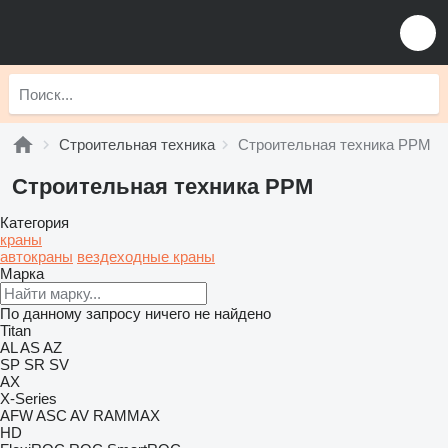
Строительная техника
Строительная техника PPM
Строительная техника PPM
Категория
краны
автокраны
вездеходные краны
Марка
По данному запросу ничего не найдено
Titan
AL
AS
AZ
SP
SR
SV
AX
X-Series
AFW
ASC
AV
RAMMAX
HD