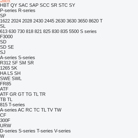
HBT
QY
SAC
SAP
SCC
SR
STC
SY
P-series
R-series
SP
1622
2024
2028
2430
2445
2630
3630
3650
8620 T
SL
613
630
730
818
821
825
830
835
5500
S series
F3000
SD
SD
SE
SJ
A-series
S-series
R312
SF
SM
SR
1265
SK
HA
LS
SH
SWE
SWL
FR85
ATF
ATF
GR
GT
TG
TL
TR
TB
TL
815
T-series
A-series
AC
RC
TC
TL
TV
TW
CF
300F
URW
D-series
S-series
T-series
V-series
W