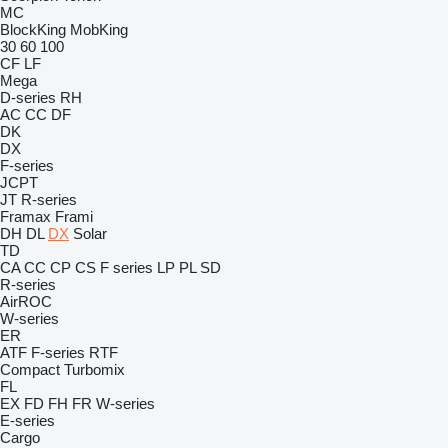
MC
BlockKing
MobKing
30
60
100
CF
LF
Mega
D-series
RH
AC
CC
DF
DK
DX
F-series
JCPT
JT
R-series
Framax
Frami
DH
DL
DX
Solar
TD
CA
CC
CP
CS
F series
LP
PL
SD
R-series
AirROC
W-series
ER
ATF
F-series
RTF
Compact
Turbomix
FL
EX
FD
FH
FR
W-series
E-series
Cargo