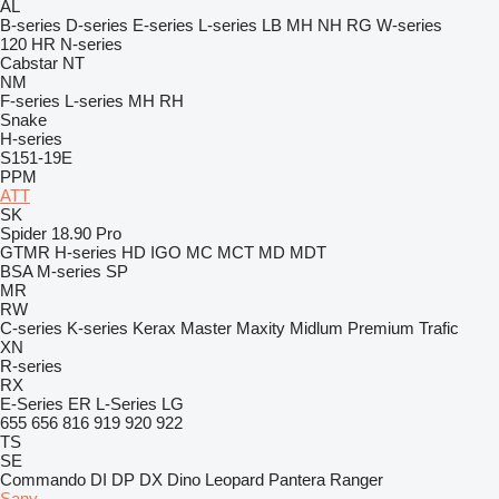
AL
B-series
D-series
E-series
L-series
LB
MH
NH
RG
W-series
120
HR
N-series
Cabstar
NT
NM
F-series
L-series
MH
RH
Snake
H-series
S151-19E
PPM
ATT
SK
Spider 18.90 Pro
GTMR
H-series
HD
IGO
MC
MCT
MD
MDT
BSA
M-series
SP
MR
RW
C-series
K-series
Kerax
Master
Maxity
Midlum
Premium
Trafic
XN
R-series
RX
E-Series
ER
L-Series
LG
655
656
816
919
920
922
TS
SE
Commando
DI
DP
DX
Dino
Leopard
Pantera
Ranger
Sany