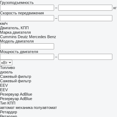
Грузоподъемность
–
кг
Скорость передвижения
–
км/ч
Двигатель, КПП
Марка двигателя
Cummins
Deutz
Mercedes Benz
Модель двигателя
Мощность двигателя
–
Топливо
дизель
Сажевый фильтр
Сажевый фильтр
EEV
EEV
Резервуар AdBlue
Резервуар AdBlue
Тип КПП
автомат
механика
полуавтомат
Ретардер
Ретардер