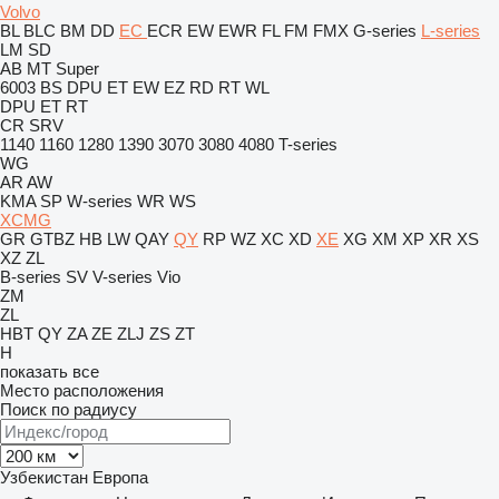
Volvo
BL
BLC
BM
DD
EC
ECR
EW
EWR
FL
FM
FMX
G-series
L-series
LM
SD
AB
MT
Super
6003
BS
DPU
ET
EW
EZ
RD
RT
WL
DPU
ET
RT
CR
SRV
1140
1160
1280
1390
3070
3080
4080
T-series
WG
AR
AW
KMA
SP
W-series
WR
WS
XCMG
GR
GTBZ
HB
LW
QAY
QY
RP
WZ
XC
XD
XE
XG
XM
XP
XR
XS
XZ
ZL
B-series
SV
V-series
Vio
ZM
ZL
HBT
QY
ZA
ZE
ZLJ
ZS
ZT
H
показать все
Место расположения
Поиск по радиусу
Узбекистан
Европа