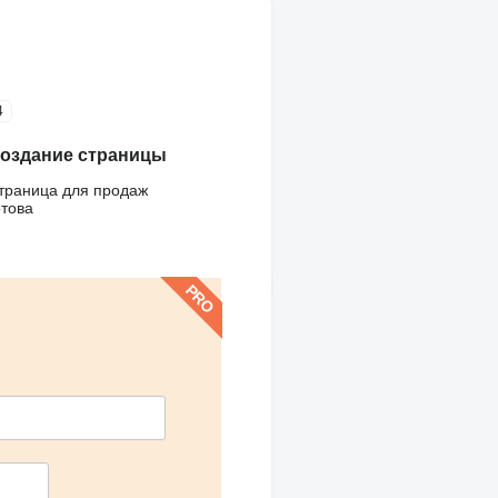
4
оздание страницы
траница для продаж
отова