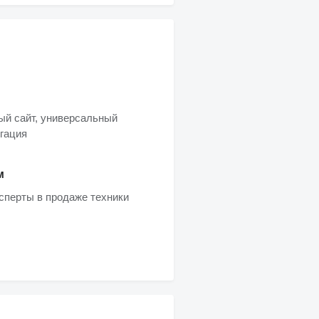
ый сайт, универсальный
игация
м
ксперты в продаже техники