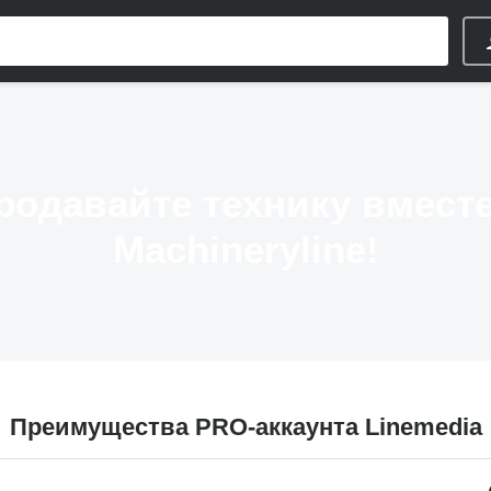
родавайте технику вместе
Machineryline!
Преимущества PRO-аккаунта Linemedia