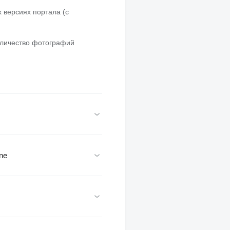
 версиях портала (с
оличество фотографий
ne