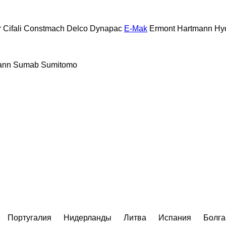
r
Cifali
Constmach
Delco
Dynapac
E-Mak
Ermont
Hartmann
Hy
ann
Sumab
Sumitomo
Португалия
Нидерланды
Литва
Испания
Болга