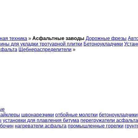
ная техника
»
Асфальтные заводы
Дорожные фрезы
Авт
ны для укладки тротуарной плитки
Бетоноукладчики
Устан
сфальта
Щебнераспределители
»
ые
сайклеры
швонарезчики
отбойные молотки
бетоноукладчики
ы
установки для плавления битума
перегружатели асфальта
обочин
нагреватели асфальта
промышленные горелки
грунт