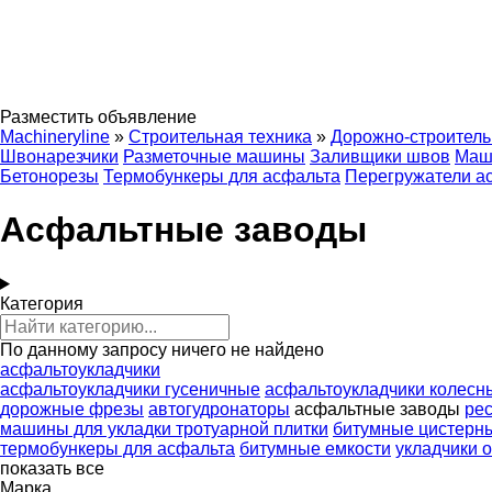
Разместить объявление
Machineryline
»
Строительная техника
»
Дорожно-строитель
Швонарезчики
Разметочные машины
Заливщики швов
Маши
Бетонорезы
Термобункеры для асфальта
Перегружатели а
Асфальтные заводы
Категория
По данному запросу ничего не найдено
асфальтоукладчики
асфальтоукладчики гусеничные
асфальтоукладчики колесн
дорожные фрезы
автогудронаторы
асфальтные заводы
ре
машины для укладки тротуарной плитки
битумные цистерн
термобункеры для асфальта
битумные емкости
укладчики 
показать все
Марка