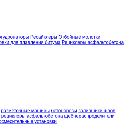
огудронаторы
Ресайклеры
Отбойные молотки
овки для плавления битума
Рециклеры асфальтобетона
разметочные машины
бетонорезы
заливщики швов
рециклеры асфальтобетона
щебнераспределители
осмесительные установки