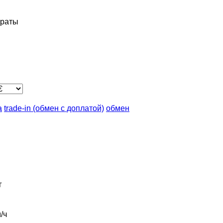
ираты
а
trade-in (обмен с доплатой)
обмен
г
/ч