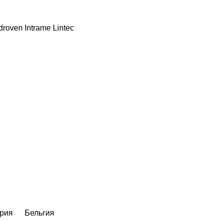
droven
Intrame
Lintec
рия
Бельгия