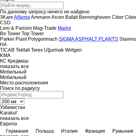
По данному запросу ничего не найдено
3Kare
Alfamix
Ammann
Arcen
Bafalt
Benninghoven
Ciber
Cibe
CSD
Loro & Parisini
Mag-Trade
Marini
Be Tower
Top Tower
Parker Plant
Polygonmach
SIGMA ASPHALT PLANTS
Stainm
HA
TICAB
Tekfalt
Terex
Uğurmak
Wirtgen
KMA
КС
Кредмаш
показать все
Мобильный
Мобильный
Место расположения
Поиск по радиусу
Узбекистан
Karakul'
показать все
Европа
Германия
Польша
Италия
Франция
Румыния