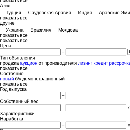
показать все
Азия
Турция
Саудовская Аравия
Индия
Арабские Эм
показать все
другие
Украина
Бразилия
Молдова
показать все
показать все
Цена
–
Тип объявления
продажа
аукцион
от производителя
лизинг
кредит
рассрочк
показать все
Состояние
новый
б/у
демонстрационный
показать все
Год выпуска
–
Собственный вес
–
к
Характеристики
Наработка
–
м