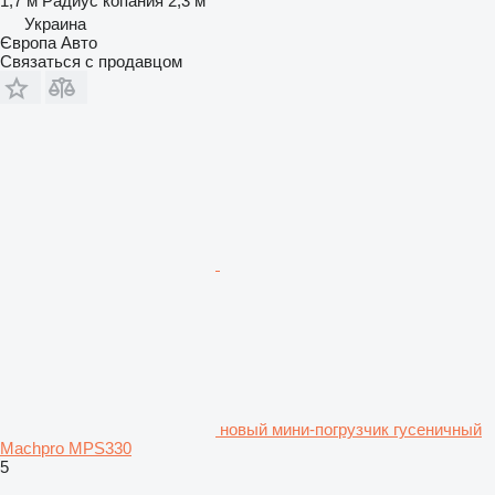
1,7 м
Радиус копания
2,3 м
Украина
Європа Авто
Связаться с продавцом
новый мини-погрузчик гусеничный
Machpro MPS330
5