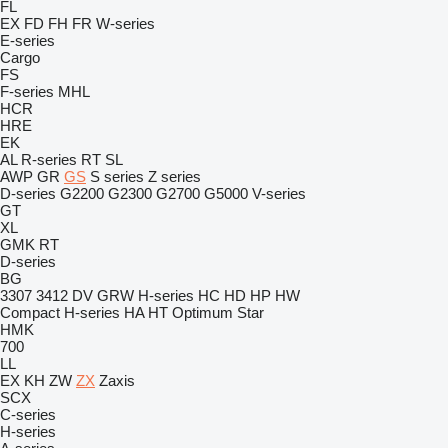
FL
EX
FD
FH
FR
W-series
E-series
Cargo
FS
F-series
MHL
HCR
HRE
EK
AL
R-series
RT
SL
AWP
GR
GS
S series
Z series
D-series
G2200
G2300
G2700
G5000
V-series
GT
XL
GMK
RT
D-series
BG
3307
3412
DV
GRW
H-series
HC
HD
HP
HW
Compact
H-series
HA
HT
Optimum
Star
HMK
700
LL
EX
KH
ZW
ZX
Zaxis
SCX
C-series
H-series