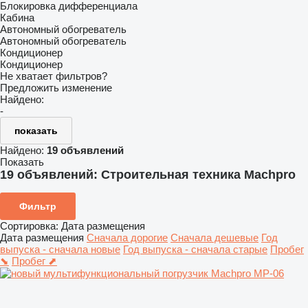
Блокировка дифференциала
Кабина
Автономный обогреватель
Автономный обогреватель
Кондиционер
Кондиционер
Не хватает фильтров?
Предложить изменение
Найдено:
-
показать
Найдено:
19 объявлений
Показать
19 объявлений:
Строительная техника Machpro
Фильтр
Сортировка
:
Дата размещения
Дата размещения
Сначала дорогие
Сначала дешевые
Год
выпуска - сначала новые
Год выпуска - сначала старые
Пробег
⬊
Пробег ⬈