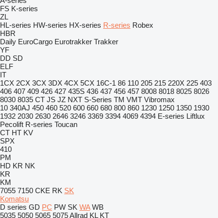
A-series
FS
K-series
ZL
HL-series
HW-series
HX-series
R-series
Robex
HBR
Daily
EuroCargo
Eurotrakker
Trakker
YF
DD
SD
ELF
IT
1CX
2CX
3CX
3DX
4CX
5CX
16C-1
86
110
205
215
220X
225
403
406
407
409
426
427
435S
436
437
456
457
8008
8018
8025
8026
8030
8035
CT
JS
JZ
NXT
S-Series
TM
VMT
Vibromax
10
340AJ
450
460
520
600
660
680
800
860
1230
1250
1350
1930
1932
2030
2630
2646
3246
3369
3394
4069
4394
E-series
Liftlux
Pecolift
R-series
Toucan
CT
HT
KV
SPX
410
PM
HD
KR
NK
KR
KM
7055
7150
CKE
RK
SK
Komatsu
D series
GD
PC
PW
SK
WA
WB
5035
5050
5065
5075
Allrad
KL
KT