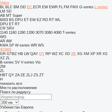
Volvo
BL
BLC
BM
DD
EC
ECR
EW
EWR
FL
FM
FMX
G-series
L-series
LM
SD
AB
MT
Super
6003
BS
DPU
ET
EW
EZ
RD
RT
WL
DPU
ET
RT
CR
SRV
1140
1160
1280
1390
3070
3080
4080
T-series
WG
AR
AW
KMA
SP
W-series
WR
WS
XCMG
GR
GTBZ
HB
LW
QAY
QY
RP
WZ
XC
XD
XE
XG
XM
XP
XR
XS
XZ
ZL
B-series
SV
V-series
Vio
ZM
ZL
HBT
QY
ZA
ZE
ZLJ
ZS
ZT
H
показать все
Место расположения
Поиск по радиусу
Узбекистан
Европа