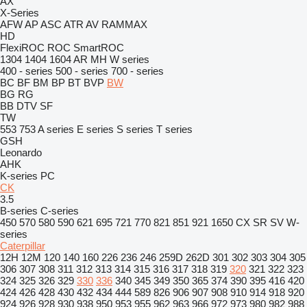
AX
X-Series
AFW
AP
ASC
ATR
AV
RAMMAX
HD
FlexiROC
ROC
SmartROC
1304
1404
1604
AR
MH
W series
400 - series
500 - series
700 - series
BC
BF
BM
BP
BT
BVP
BW
BG
RG
BB
DTV
SF
TW
553
753
A series
E series
S series
T series
GSH
Leonardo
AHK
K-series
PC
CK
3.5
B-series
C-series
450
570
580
590
621
695
721
770
821
851
921
1650
CX
SR
SV
W-
series
Caterpillar
12H
12M
120
140
160
226
236
246
259D
262D
301
302
303
304
305
306
307
308
311
312
313
314
315
316
317
318
319
320
321
322
323
324
325
326
329
330
336
340
345
349
350
365
374
390
395
416
420
424
426
428
430
432
434
444
589
826
906
907
908
910
914
918
920
924
926
928
930
938
950
953
955
962
963
966
972
973
980
982
988