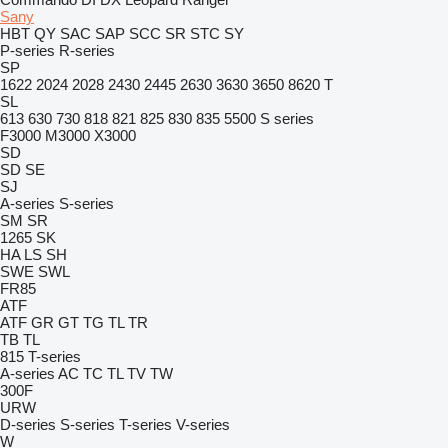
Sany
HBT
QY
SAC
SAP
SCC
SR
STC
SY
P-series
R-series
SP
1622
2024
2028
2430
2445
2630
3630
3650
8620 T
SL
613
630
730
818
821
825
830
835
5500
S series
F3000
M3000
X3000
SD
SD
SE
SJ
A-series
S-series
SM
SR
1265
SK
HA
LS
SH
SWE
SWL
FR85
ATF
ATF
GR
GT
TG
TL
TR
TB
TL
815
T-series
A-series
AC
TC
TL
TV
TW
300F
URW
D-series
S-series
T-series
V-series
W