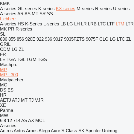
KMK
A-series
GL-series
K-series
KX-series
M-series
R-series
U-series
A-series
AR
AS
MT
SR
SS
Liebherr
A-series
HS
K-Series
L-series
LB
LG
LH
LR
LRB
LTC
LTF
LTM
LTR
MK
PR
R-series
SL
836
855
856
920E
922
936
9017
9035FZTS
9075F
CLG
LG
LTC
ZL
GRIL
CDM
LG
ZL
FR
LE
TGA
TGL
TGM
TGS
Machpro
MP
MP-L300
Madpatcher
MC
DS
ES
HR
AETJ
ATJ
MT
TJ
VJR
XE
Parma
MW
6
8
12
714
AS
AX
MCL
A-series
Actros
Antos
Arocs
Atego
Axor
S-Class
SK
Sprinter
Unimog