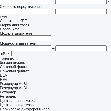
–
кг
Скорость передвижения
–
км/ч
Двигатель, КПП
Марка двигателя
Honda
Rato
Модель двигателя
Мощность двигателя
–
Топливо
бензин
дизель
Сажевый фильтр
Сажевый фильтр
EEV
EEV
Резервуар AdBlue
Резервуар AdBlue
Ретардер
Ретардер
Центральная смазка
Центральная смазка
Блокировка дифференциала