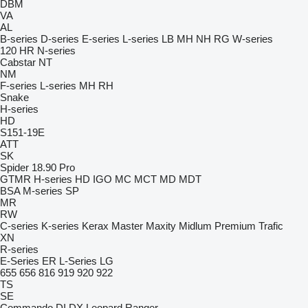
DBM
VA
AL
B-series
D-series
E-series
L-series
LB
MH
NH
RG
W-series
120
HR
N-series
Cabstar
NT
NM
F-series
L-series
MH
RH
Snake
H-series
HD
S151-19E
ATT
SK
Spider 18.90 Pro
GTMR
H-series
HD
IGO
MC
MCT
MD
MDT
BSA
M-series
SP
MR
RW
C-series
K-series
Kerax
Master
Maxity
Midlum
Premium
Trafic
XN
R-series
E-Series
ER
L-Series
LG
655
656
816
919
920
922
TS
SE
Commando
DI
DX
Leopard
Ranger