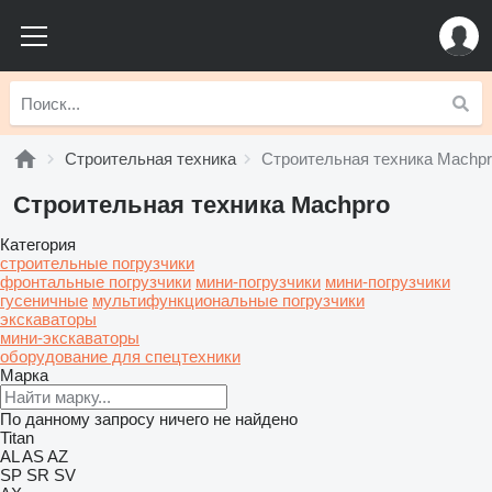
Строительная техника
Строительная техника Machp
Строительная техника Machpro
Категория
строительные погрузчики
фронтальные погрузчики
мини-погрузчики
мини-погрузчики
гусеничные
мультифункциональные погрузчики
экскаваторы
мини-экскаваторы
оборудование для спецтехники
Марка
По данному запросу ничего не найдено
Titan
AL
AS
AZ
SP
SR
SV