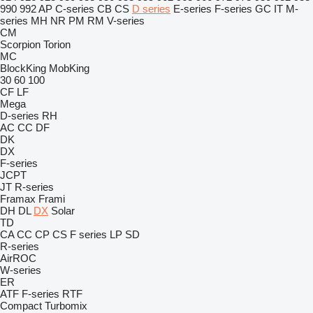
990
992
AP
C-series
CB
CS
D series
E-series
F-series
GC
IT
M-
series
MH
NR
PM
RM
V-series
CM
Scorpion
Torion
MC
BlockKing
MobKing
30
60
100
CF
LF
Mega
D-series
RH
AC
CC
DF
DK
DX
F-series
JCPT
JT
R-series
Framax
Frami
DH
DL
DX
Solar
TD
CA
CC
CP
CS
F series
LP
SD
R-series
AirROC
W-series
ER
ATF
F-series
RTF
Compact
Turbomix