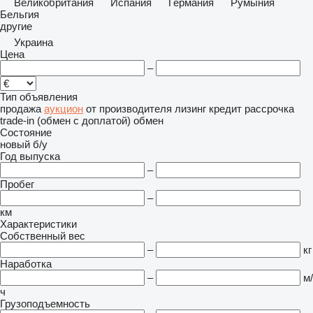
Великобритания
Испания
Германия
Румыния
Бельгия
другие
Украина
Цена
–
Тип объявления
продажа
аукцион
от производителя
лизинг
кредит
рассрочка
trade-in (обмен с доплатой)
обмен
Состояние
новый
б/у
Год выпуска
–
Пробег
–
км
Характеристики
Собственный вес
–
кг
Наработка
–
м/
ч
Грузоподъемность