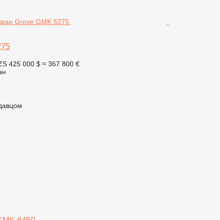
275
ZS
425 000 $
≈ 367 800 €
ан
одавцом