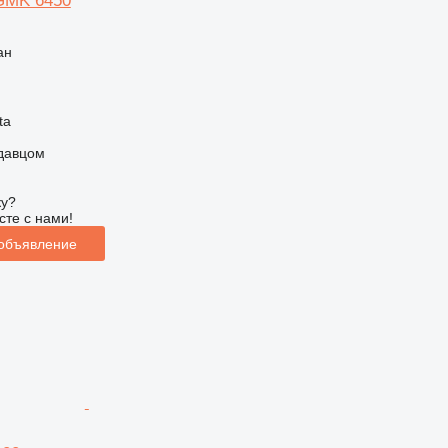
GMK 6450
ан
ta
одавцом
ку?
сте с нами!
 объявление