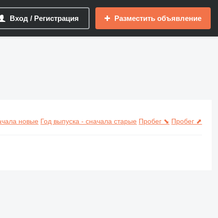
Вход / Регистрация
Разместить объявление
начала новые
Год выпуска - сначала старые
Пробег ⬊
Пробег ⬈