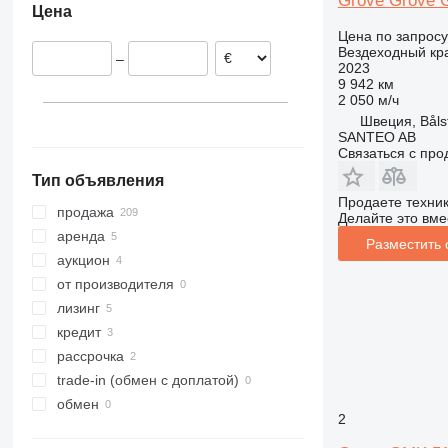
Grove Grove 
Цена
Франция
Египет
GMK 7450
Цена по запросу
Великобритания
Грузия
Вездеходный кр
–
Бельгия
2023
9 942 км
Латвия
2 050 м/ч
показать все
Швеция, Båls
SANTEO AB
Связаться с пр
Тип объявления
Продаете техни
продажа
Делайте это вме
аренда
Разместить
аукцион
от производителя
лизинг
кредит
рассрочка
trade-in (обмен с доплатой)
обмен
2