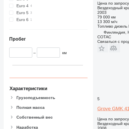
Цена по запросу
Euro 4
Вездеходный кр
2003
Euro 5
79 000 км
Euro 6
13 300 м/ч
Топливо
дизель
Финляндия, H
COTAC
Пробег
Связаться с пр
–
км
Характеристики
Грузоподъемность
5
Полная масса
Grove GMK 4
Собственный вес
Цена по запросу
Вездеходный кр
Наработка
2008