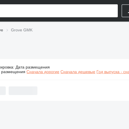
ve
Grove GMK
тировка
:
Дата размещения
Краны Grove GMK
а размещения
Сначала дорогие
Сначала дешевые
Год выпуска - с