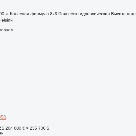
00 кг
Колесная формула
8x6
Подвеска
гидравлическая
Высота под
elsinki
одавцом
050
ZS
204 000 €
≈ 235 700 $
ан