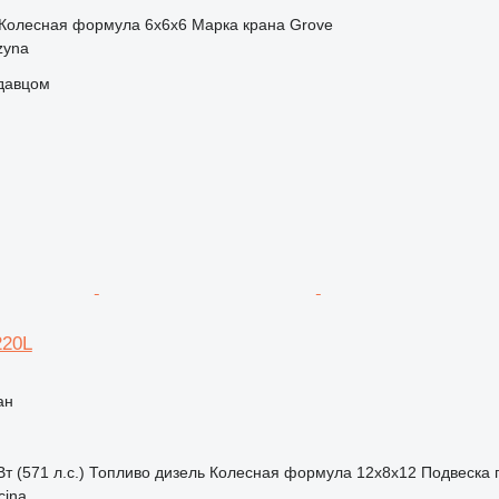
Колесная формула
6x6x6
Марка крана
Grove
zyna
одавцом
220L
ан
т (571 л.с.)
Топливо
дизель
Колесная формула
12x8x12
Подвеска
cina