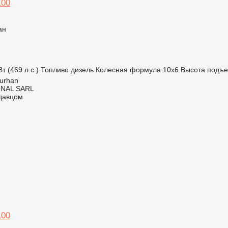
100
ан
т (469 л.с.)
Топливо
дизель
Колесная формула
10x6
Высота подъ
urhan
ONAL SARL
одавцом
100