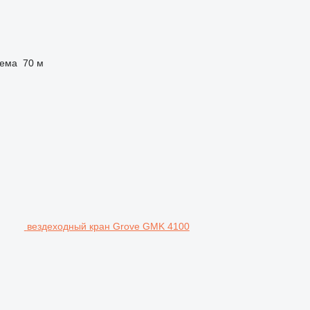
ъема
70 м
вездеходный кран Grove GMK 4100