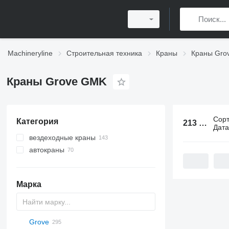
Machineryline
Строительная техника
Краны
Краны Gro
Краны Grove GMK
Сор
Категория
213 объявлений:
Дат
вездеходные краны
автокраны
Марка
Grove
5299
BC
DS
AHK
307
CM
K-800
Husky
CBR
LF
HS
RH
AC
WC
DF
ATF
RBI
LNT
QUY
AMK