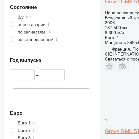
Grove GMK 5
Состояние
Цена по запросу
б/у
Вездеходный кр
2006
после аварии
137 500 км
по запчастям
8 300 м/ч
Euro 2
восстановленный
Мощность
345 кВ
Франция, Plo
CIE INTERNATI
Связаться с пр
Год выпуска
–
Евро
1
Euro 1
Euro 2
Grove GMK 5
Euro 3