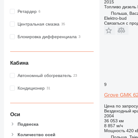
2015
Топливо
дизель
Ретардер
Польша, Bac
Elektro-bud
Связаться с пр
Центральная смазка
Блокировка дифференциала
Кабина
Автономный обогреватель
9
Кондиционер
Grove GMK 6
Цена по запросу
Вездеходный кр
Оси
2004
36 053 км
Подвеска
8 857 м/ч
Мощность
420 кВ
Количество осей
Польша, Taję