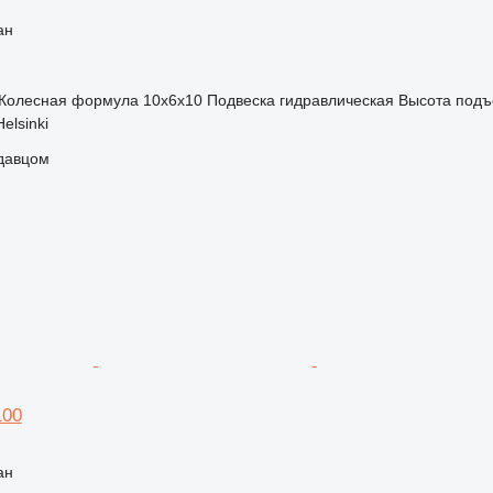
ан
Колесная формула
10x6x10
Подвеска
гидравлическая
Высота под
elsinki
одавцом
100
ан