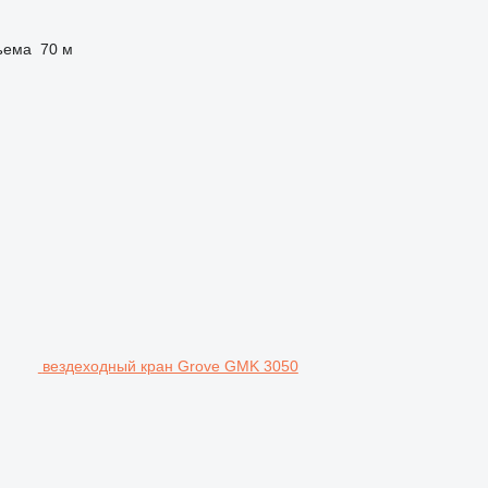
ъема
70 м
вездеходный кран Grove GMK 3050