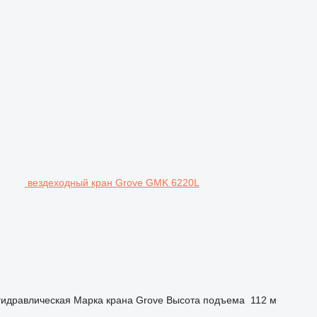
вездеходный кран Grove GMK 6220L
гидравлическая
Марка крана
Grove
Высота подъема
112 м