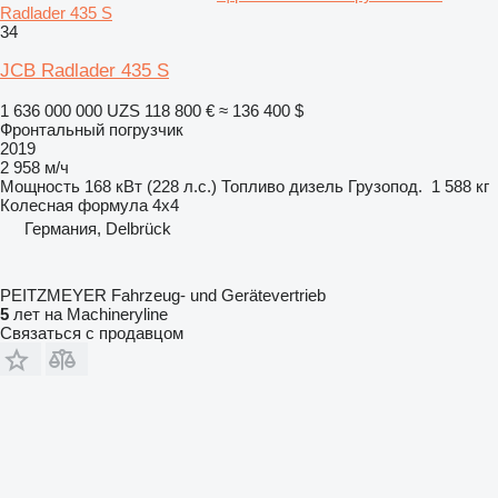
Radlader 435 S
34
JCB Radlader 435 S
1 636 000 000 UZS
118 800 €
≈ 136 400 $
Фронтальный погрузчик
2019
2 958 м/ч
Мощность
168 кВт (228 л.с.)
Топливо
дизель
Грузопод.
1 588 кг
Колесная формула
4x4
Германия, Delbrück
PEITZMEYER Fahrzeug- und Gerätevertrieb
5
лет на Machineryline
Связаться с продавцом