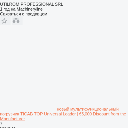
UTILROM PROFESSIONAL SRL
1
год на Machineryline
Связаться с продавцом
новый мультифункциональный
погрузчик TICAB TOP Universal Loader | €5,000 Discount from the
Manufacturer
7