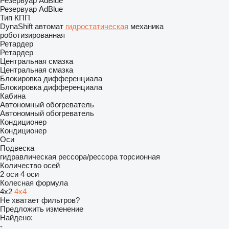
Резервуар AdBlue
Резервуар AdBlue
Тип КПП
DynaShift
автомат
гидростатическая
механика
роботизированная
Ретардер
Ретардер
Центральная смазка
Центральная смазка
Блокировка дифференциала
Блокировка дифференциала
Кабина
Автономный обогреватель
Автономный обогреватель
Кондиционер
Кондиционер
Оси
Подвеска
гидравлическая
рессора/рессора
торсионная
Количество осей
2 оси
4 оси
Колесная формула
4x2
4x4
Не хватает фильтров?
Предложить изменение
Найдено:
-