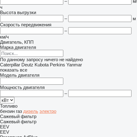
–
м/
ч
Высота выгрузки
–
м
Скорость передвижения
–
км/ч
Двигатель, КПП
Марка двигателя
По данному запросу ничего не найдено
Caterpillar
Deutz
Kubota
Perkins
Yanmar
показать все
Модель двигателя
Мощность двигателя
–
Топливо
бензин
газ
дизель
электро
Сажевый фильтр
Сажевый фильтр
EEV
EEV