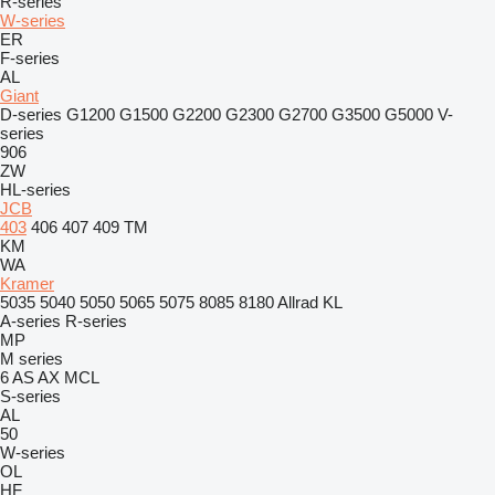
R-series
W-series
ER
F-series
AL
Giant
D-series
G1200
G1500
G2200
G2300
G2700
G3500
G5000
V-
series
906
ZW
HL-series
JCB
403
406
407
409
TM
KM
WA
Kramer
5035
5040
5050
5065
5075
8085
8180
Allrad
KL
A-series
R-series
MP
M series
6
AS
AX
MCL
S-series
AL
50
W-series
OL
HF