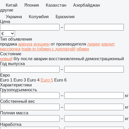
Китай
Япония
Казахстан
Азербайджан
другие
Украина
Колумбия
Бразилия
Цена
–
Тип объявления
продажа
аренда
аукцион
от производителя
лизинг
кредит
рассрочка
trade-in (обмен с доплатой)
обмен
Состояние
новый
б/у
после аварии
восстановленный
демонстрационный
Год выпуска
–
Евро
Euro 1
Euro 3
Euro 4
Euro 5
Euro 6
Характеристики
Грузоподъемность
–
кг
Собственный вес
–
кг
Полная масса
–
кг
Наработка