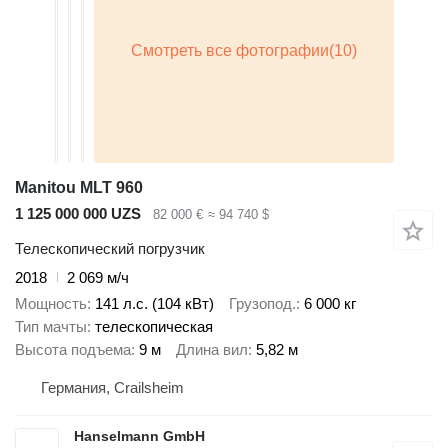
Manitou MLT 960
1 125 000 000 UZS
82 000 €
≈ 94 740 $
Телескопический погрузчик
2018
2 069 м/ч
Мощность
141 л.с. (104 кВт)
Грузопод.
6 000 кг
Тип мачты
телескопическая
Высота подъема
9 м
Длина вил
5,82 м
Германия, Crailsheim
Hanselmann GmbH