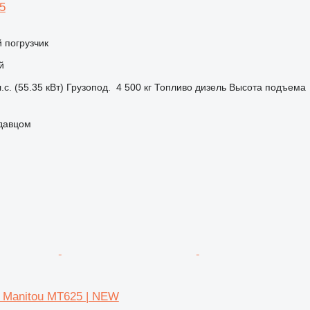
5
 погрузчик
й
.с. (55.35 кВт)
Грузопод.
4 500 кг
Топливо
дизель
Высота подъема
одавцом
| Manitou MT625 | NEW