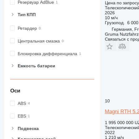
Резервуар AdBlue
Цена по запросу
Телескопический
2026
Тип КПП
10 м/ч
Грузопод.
6 000
Ретардер
Германия, Fr
Gruma Nutzfahr
Связаться с пр
Центральная смазка
Блокировка дифференциала
Емкость батареи
Оси
10
ABS
Magni RTH 5.
EBS
1 995 000 000 U
Телескопический
Подвеска
2022
1 210 м/ч
Количество осей