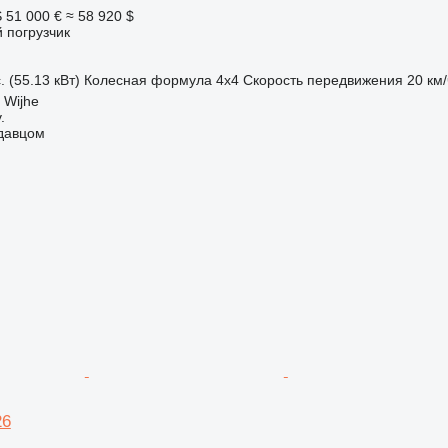
S
51 000 €
≈ 58 920 $
 погрузчик
. (55.13 кВт)
Колесная формула
4x4
Скорость передвижения
20 км/
 Wijhe
.
одавцом
26