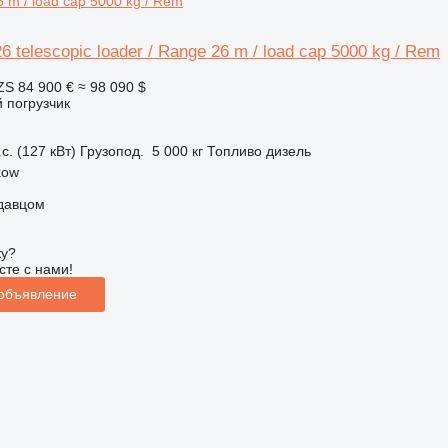
6 m / load cap 5000 kg / Rem
 telescopic loader / Range 26 m / load cap 5000 kg / Rem
ZS
84 900 €
≈ 98 090 $
 погрузчик
с. (127 кВт)
Грузопод.
5 000 кг
Топливо
дизель
kow
одавцом
ку?
сте с нами!
 объявление