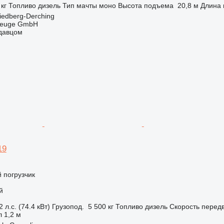
 кг
Топливо
дизель
Тип мачты
моно
Высота подъема
20,8 м
Длина 
iedberg-Derching
zeuge GmbH
одавцом
19
 погрузчик
й
 л.с. (74.4 кВт)
Грузопод.
5 500 кг
Топливо
дизель
Скорость перед
л
1,2 м