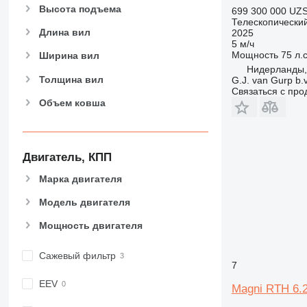
Высота подъема
699 300 000 UZ
Телескопический
Длина вил
2025
5 м/ч
Мощность
75 л.с
Ширина вил
Нидерланды,
Толщина вил
G.J. van Gurp b.v
Связаться с пр
Объем ковша
Двигатель, КПП
Марка двигателя
Модель двигателя
Мощность двигателя
Сажевый фильтр
7
EEV
Magni RTH 6.