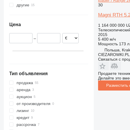
loader / Range 2
30
541
другие
Германия
550
Нидерланды
Украина
Magni RTH 5.26
560
Хорватия
Цена
1 164 000 000 U
TLT
Польша
Телескопический
TM
Италия
2015
–
5 400 м/ч
Литва
Мощность
173 л.
Испания
Польша, Kra
CIEZAROWKI.PL
Связаться с пр
Продаете техни
Тип объявления
Делайте это вме
продажа
Разместить
аренда
аукцион
от производителя
лизинг
кредит
рассрочка