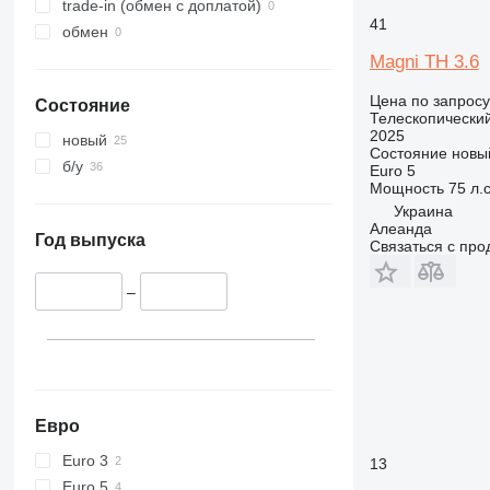
trade-in (обмен с доплатой)
41
обмен
Magni TH 3.6
Цена по запросу
Состояние
Телескопический
2025
новый
Состояние
новы
б/у
Euro 5
Мощность
75 л.с
Украина
Алеанда
Год выпуска
Связаться с пр
–
Евро
Euro 3
13
Euro 5