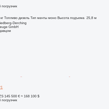
 погрузчик
 кг
Топливо
дизель
Тип мачты
моно
Высота подъема
25,8 м
iedberg-Derching
zeuge GmbH
одавцом
21
ZS
145 500 €
≈ 168 100 $
 погрузчик