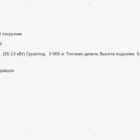
 погрузчик
й
. (55.13 кВт)
Грузопод.
3 000 кг
Топливо
дизель
Высота подъема
5
одавцом