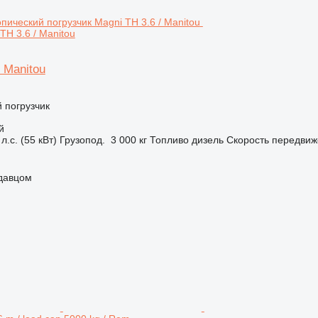
TH 3.6 / Manitou
/ Manitou
 погрузчик
й
л.с. (55 кВт)
Грузопод.
3 000 кг
Топливо
дизель
Скорость передви
одавцом