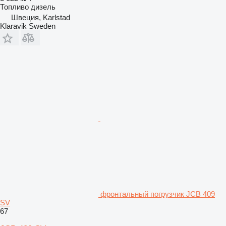
Топливо
дизель
Швеция, Karlstad
Klaravik Sweden
фронтальный погрузчик JCB 409
SV
67