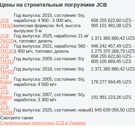
Цены на строительные погрузчики JCB
Год выпуска: 2015, состояние: б/у,
JCB
наработка: 4 900 - 5 000 м/ч,
658 255 622,60 UZS -
TM320
колесная формула: 4x4, высота
905 101 481,08 UZS
выгрузки: 5 м
JCB
Год выпуска: 2025, наработка: 21 м/
1 371 365 880,42 UZS
TM220
ч, топливо: дизель
JCB
Год выпуска: 2021, наработка: 560 -
946 242 457,49 UZS -
TM180
1 400 м/ч, топливо: дизель
1 275 370 268,79 UZS
JCB
658 255 622,60 UZS -
Год выпуска: 2009, состояние: б/у
TM310
809 105 869,45 UZS
JCB
Год выпуска: 2018, состояние: б/у
1 371 365 880,42 UZS
TM420
JCB
Год выпуска: 2005, состояние: б/у,
Robot
178 277 564,45 UZS
наработка: 4 500 м/ч
160
JCB
Год выпуска: 2007, состояние: б/у,
Robot
191 991 223,26 UZS
наработка: 3 300 м/ч
180
JCB
Год выпуска: 2025, состояние: новый
1 645 639 056,50 UZS
TM280
Смотрите также
Строительные погрузчики JCB в Украине