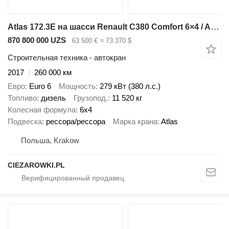
Atlas 172.3E на шасси Renault C380 Comfort 6×4 / Atlas 172.3E crane / Range 12.3 m / capacity
870 800 000 UZS
63 500 €
≈ 73 370 $
Строительная техника - автокран
2017
260 000 км
Евро
Euro 6
Мощность
279 кВт (380 л.с.)
Топливо
дизель
Грузопод.
11 520 кг
Колесная формула
6x4
Подвеска
рессора/рессора
Марка крана
Atlas
Польша, Krakow
CIEZAROWKI.PL