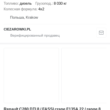
Топливо
дизель
Грузопод.
8 030 кг
Колесная формула
4x2
Польша, Krakow
CIEZAROWKI.PL
Renault C280 DTI 8 / FASSI crane F135A.22 / range 8 m / Flatbed 15 EPAL