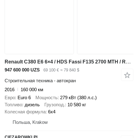
Renault C380 E6 6×4 / HDS Fassi F135 2700 MTH / Range 8 m / 5.6 t liftin
947 600 000 UZS
69 100 €
≈ 79 840 $
Строительная техника - автокран
2016
160 000 км
Евро
Euro 6
Мощность
279 кВт (380 л.с.)
Топливо
дизель
Грузопод.
10 580 кг
Колесная формула
6x4
Польша, Krakow
CIEZAROWKI.PL