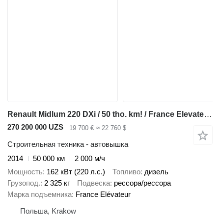
Renault Midlum 220 DXi / 50 tho. km! / France Elevateur 192 CPM
270 200 000 UZS
19 700 €
≈ 22 760 $
Строительная техника - автовышка
2014
50 000 км
2 000 м/ч
Мощность
162 кВт (220 л.с.)
Топливо
дизель
Грузопод.
2 325 кг
Подвеска
рессора/рессора
Марка подъемника
France Elévateur
Польша, Krakow