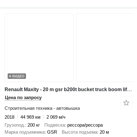
ВИДЕО
Renault Maxity - 20 m gsr b200t bucket truck boom lift podnośnik
Цена по запросу
Строительная техника - автовышка
2018
44 969 км
2 069 м/ч
Грузопод.
200 кг
Подвеска
рессора/рессора
Марка подъемника
GSR
Высота подъема
20 м