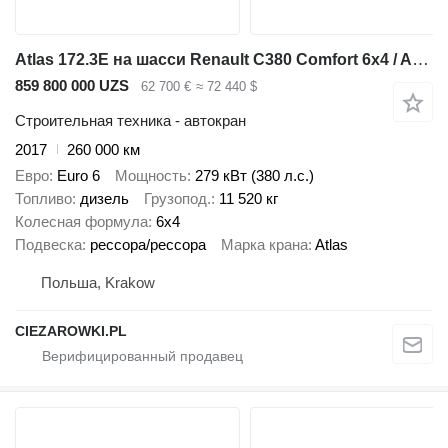
Atlas 172.3E на шасси Renault C380 Comfort 6x4 / Atlas 172.3E crane / Range 12.3 m / capacity
859 800 000 UZS
62 700 €
≈ 72 440 $
Строительная техника - автокран
2017
260 000 км
Евро
Euro 6
Мощность
279 кВт (380 л.с.)
Топливо
дизель
Грузопод.
11 520 кг
Колесная формула
6x4
Подвеска
рессора/рессора
Марка крана
Atlas
Польша, Krakow
CIEZAROWKI.PL