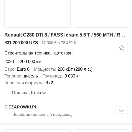
Renault C280 DTI 8 / FASSI crane 5.6 T / 560 MTH / Remote control / Rota
931 200 000 UZS
67 900 €
≈ 78 450 $
Строительная техника - автокран
2020
200 000 км
Евро
Euro 6
Мощность
206 кВт (280 л.с.)
Топливо
дизель
Грузопод.
8 030 кг
Колесная формула
4x2
Польша, Krakow
CIEZAROWKI.PL