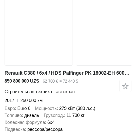
Renault C380 / 6x4 / HDS Palfinger PK 18002-EH 6000 kg
859 800 000 UZS
62 700 €
≈ 72 440 $
Строительная техника - автокран
2017
250 000 км
Евро
Euro 6
Мощность
279 кВт (380 л.с.)
Топливо
дизель
Грузопод.
11 790 кг
Колесная формула
6x4
Подвеска
рессора/рессора