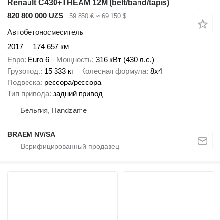
Renault C430+THEAM 12M (belt/band/tapis)
820 800 000 UZS
59 850 €
≈ 69 150 $
Автобетоносмеситель
2017
174 657 км
Евро
Euro 6
Мощность
316 кВт (430 л.с.)
Грузопод.
15 833 кг
Колесная формула
8x4
Подвеска
рессора/рессора
Тип привода
задний привод
Бельгия, Handzame
BRAEM NV/SA