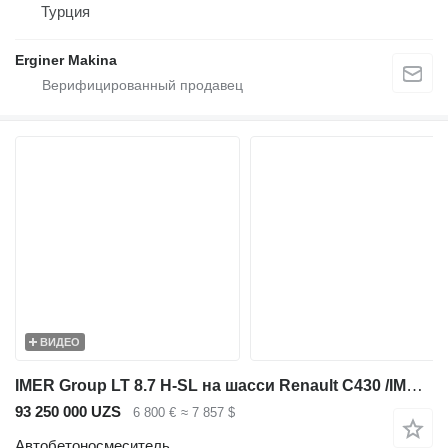
Турция
Erginer Makina
ВИДЕО
IMER Group LT 8.7 H-SL на шасси Renault C430 /IMER LT8.7-SL / ROTATHEAM TS13
93 250 000 UZS
6 800 €
≈ 7 857 $
Автобетоносмеситель