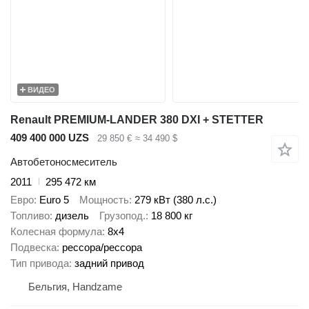
ВИДЕО
Renault PREMIUM-LANDER 380 DXI + STETTER
409 400 000 UZS
29 850 €
≈ 34 490 $
Автобетоносмеситель
2011
295 472 км
Евро
Euro 5
Мощность
279 кВт (380 л.с.)
Топливо
дизель
Грузопод.
18 800 кг
Колесная формула
8x4
Подвеска
рессора/рессора
Тип привода
задний привод
Бельгия, Handzame