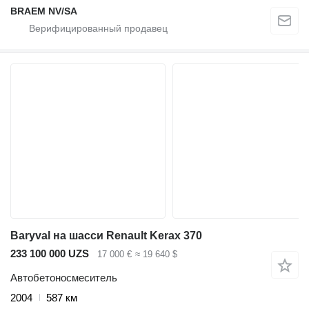
BRAEM NV/SA
Baryval на шасси Renault Kerax 370
233 100 000 UZS
17 000 €
≈ 19 640 $
Автобетоносмеситель
2004
587 км