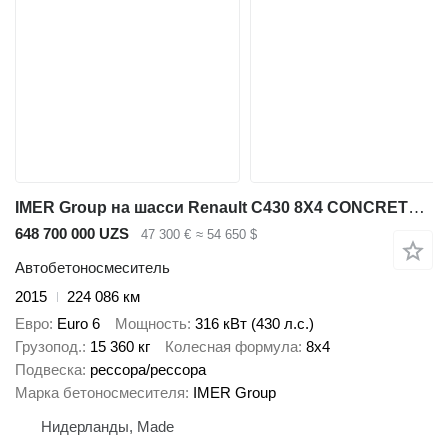
IMER Group на шасси Renault C430 8X4 CONCRETE MIXER MANUAL GEARBOX
648 700 000 UZS
47 300 €
≈ 54 650 $
Автобетоносмеситель
2015
224 086 км
Евро
Euro 6
Мощность
316 кВт (430 л.с.)
Грузопод.
15 360 кг
Колесная формула
8x4
Подвеска
рессора/рессора
Марка бетоносмесителя
IMER Group
Нидерланды, Made