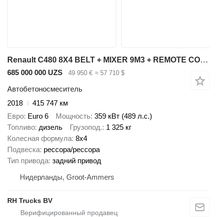
Renault C480 8X4 BELT + MIXER 9M3 + REMOTE CONTROL HUB REDUCTION FULL ST
685 000 000 UZS
49 950 €
≈ 57 710 $
Автобетоносмеситель
2018
415 747 км
Евро
Euro 6
Мощность
359 кВт (489 л.с.)
Топливо
дизель
Грузопод.
1 325 кг
Колесная формула
8x4
Подвеска
рессора/рессора
Тип привода
задний привод
Нидерланды, Groot-Ammers
RH Trucks BV