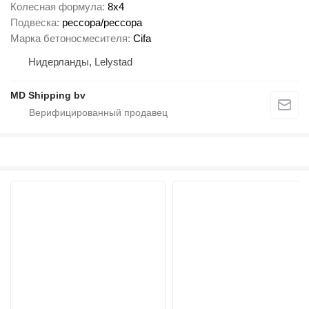
Колесная формула
8x4
Подвеска
рессора/рессора
Марка бетоносмесителя
Cifa
Нидерланды, Lelystad
MD Shipping bv