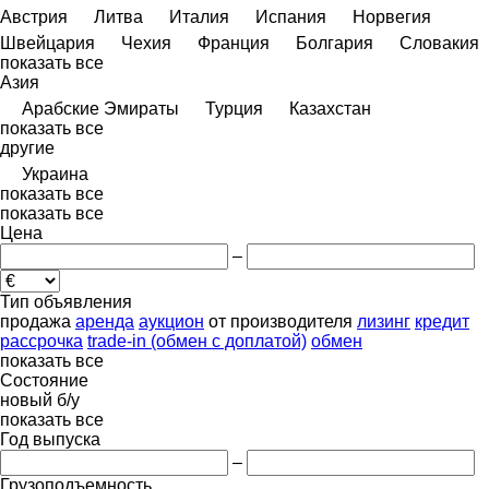
Австрия
Литва
Италия
Испания
Норвегия
Швейцария
Чехия
Франция
Болгария
Словакия
показать все
Азия
Арабские Эмираты
Турция
Казахстан
показать все
другие
Украина
показать все
показать все
Цена
–
Тип объявления
продажа
аренда
аукцион
от производителя
лизинг
кредит
рассрочка
trade-in (обмен с доплатой)
обмен
показать все
Состояние
новый
б/у
показать все
Год выпуска
–
Грузоподъемность