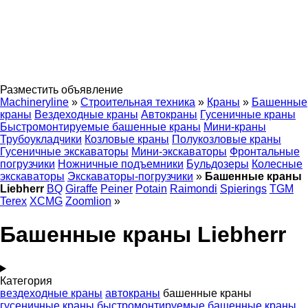
Разместить объявление
Machineryline
»
Строительная техника
»
Краны
»
Башенные
краны
Вездеходные краны
Автокраны
Гусеничные краны
Быстромонтируемые башенные краны
Мини-краны
Трубоукладчики
Козловые краны
Полукозловые краны
Гусеничные экскаваторы
Мини-экскаваторы
Фронтальные
погрузчики
Ножничные подъемники
Бульдозеры
Колесные
экскаваторы
Экскаваторы-погрузчики
»
Башенные краны
Liebherr
BQ
Giraffe
Peiner
Potain
Raimondi
Spierings
TGM
Terex
XCMG
Zoomlion
»
Башенные краны Liebherr
Категория
вездеходные краны
автокраны
башенные краны
гусеничные краны
быстромонтируемые башенные краны