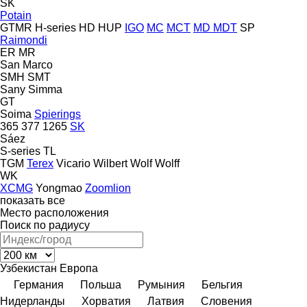
SK
Potain
GTMR
H-series
HD
HUP
IGO
MC
MCT
MD
MDT
SP
Raimondi
ER
MR
San Marco
SMH
SMT
Sany
Simma
GT
Soima
Spierings
365
377
1265
SK
Sáez
S-series
TL
TGM
Terex
Vicario
Wilbert
Wolf
Wolff
WK
XCMG
Yongmao
Zoomlion
показать все
Место расположения
Поиск по радиусу
Узбекистан
Европа
Германия
Польша
Румыния
Бельгия
Нидерланды
Хорватия
Латвия
Словения