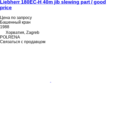
Liebherr 180EC-H 40m jib slewing part / good
price
Цена по запросу
Башенный кран
1988
Хорватия, Zagreb
POLRENA
Связаться с продавцом