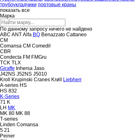
трубоукладчики
портовые краны
показать все
Марка
По данному запросу ничего не найдено
ABC
ANT
Alfa
BQ
Benazzato
Cattaneo
CM
Comansa CM
Comedil
CBR
Condecta
FM
FMGru
TCK
TLX
Giraffe
Inhersa
Jaso
J42NS
J52NS
J5010
Kroll
Krupinski Cranes
Krøll
Liebherr
A-series
HS
HS 832
K-Series
71 K
LH
MK
MK 80
MK 88
T-series
Linden Comansa
5
21
Peiner