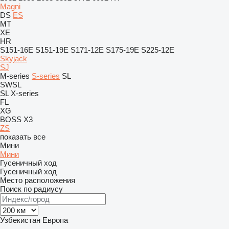
Magni
DS
ES
MT
XE
HR
S151-16E
S151-19E
S171-12E
S175-19E
S225-12E
Skyjack
SJ
M-series
S-series
SL
SWSL
SL
X-series
FL
XG
BOSS X3
ZS
показать все
Мини
Мини
Гусеничный ход
Гусеничный ход
Место расположения
Поиск по радиусу
Узбекистан
Европа