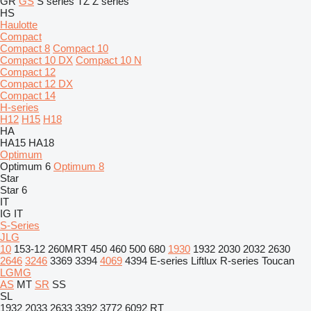
GR
GS
S series
TZ
Z series
HS
Haulotte
Compact
Compact 8
Compact 10
Compact 10 DX
Compact 10 N
Compact 12
Compact 12 DX
Compact 14
H-series
H12
H15
H18
HA
HA15
HA18
Optimum
Optimum 6
Optimum 8
Star
Star 6
IT
IG
IT
S-Series
JLG
10
153-12
260MRT
450
460
500
680
1930
1932
2030
2032
2630
2646
3246
3369
3394
4069
4394
E-series
Liftlux
R-series
Toucan
LGMG
AS
MT
SR
SS
SL
1932
2033
2633
3392
3772
6092 RT