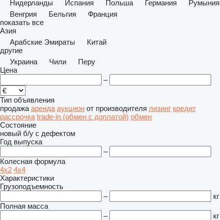
Нидерланды
Испания
Польша
Германия
Румыния
Венгрия
Бельгия
Франция
показать все
Азия
Арабские Эмираты
Китай
другие
Украина
Чили
Перу
Цена
–
Тип объявления
продажа
аренда
аукцион
от производителя
лизинг
кредит
рассрочка
trade-in (обмен с доплатой)
обмен
Состояние
новый
б/у
с дефектом
Год выпуска
–
Колесная формула
4x2
4x4
Характеристики
Грузоподъемность
–
кг
Полная масса
–
кг