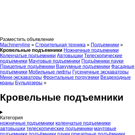
Разместить объявление
Machineryline
»
Строительная техника
»
Подъемники
»
Кровельные подъемники
Ножничные подъемники
Коленчатые подъемники
Автовышки
Телескопические
подъемники
Мачтовые подъемники
Подъёмники пауки
Прицепные подъёмники
Вакуумные подъемники
Фасадные
подъемники
Мобильные лифты
Гусеничные экскаваторы
Мини-экскаваторы
Фронтальные погрузчики
Вездеходные
краны
Бульдозеры
»
Кровельные подъемники
Категория
ножничные подъемники
коленчатые подъемники
автовышки
телескопические подъемники
мачтовые
подъемники
подъёмники пауки
прицепные подъёмники