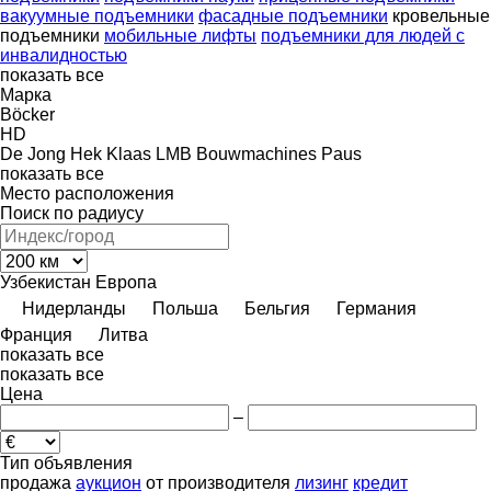
вакуумные подъемники
фасадные подъемники
кровельные
подъемники
мобильные лифты
подъемники для людей с
инвалидностью
показать все
Марка
Böcker
HD
De Jong
Hek
Klaas
LMB Bouwmachines
Paus
показать все
Место расположения
Поиск по радиусу
Узбекистан
Европа
Нидерланды
Польша
Бельгия
Германия
Франция
Литва
показать все
показать все
Цена
–
Тип объявления
продажа
аукцион
от производителя
лизинг
кредит