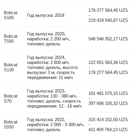
178 277 564,45 UZS
Bobcat
Год выпуска: 2018
-
S185
219 418 540,87 UZS
Год выпуска: 2020,
Bobcat
наработка: 2 200 м/ч,
548 546 352,17 UZS
T590
топливо: дизель
Год выпуска: 2024,
наработка: 2 600 м/ч,
122 051 563,36 UZS
Bobcat
топливо: дизель, высота
-
S130
выгрузки: 3 м, скорость
178 277 564,45 UZS
передвижения: 11 км/ч
Год выпуска: 2023,
101 481 075,15 UZS
Bobcat
наработка: 130 - 380 м/ч,
-
S70
топливо: дизель, скорость
397 696 105,32 UZS
передвижения: 12 - 16 км/ч
Год выпуска: 2022,
315 414 152,50 UZS
Bobcat
наработка: 2 000 - 3 300 м/ч,
-
S550
топливо: дизель
411 409 764,13 UZS