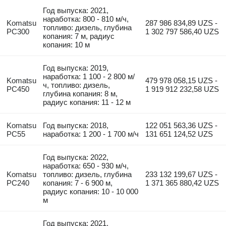
Год выпуска: 2021,
наработка: 800 - 810 м/ч,
Komatsu
287 986 834,89 UZS -
топливо: дизель, глубина
PC300
1 302 797 586,40 UZS
копания: 7 м, радиус
копания: 10 м
Год выпуска: 2019,
наработка: 1 100 - 2 800 м/
Komatsu
479 978 058,15 UZS -
ч, топливо: дизель,
PC450
1 919 912 232,58 UZS
глубина копания: 8 м,
радиус копания: 11 - 12 м
Komatsu
Год выпуска: 2018,
122 051 563,36 UZS -
PC55
наработка: 1 200 - 1 700 м/ч
131 651 124,52 UZS
Год выпуска: 2022,
наработка: 650 - 930 м/ч,
Komatsu
топливо: дизель, глубина
233 132 199,67 UZS -
PC240
копания: 7 - 6 900 м,
1 371 365 880,42 UZS
радиус копания: 10 - 10 000
м
Год выпуска: 2021,