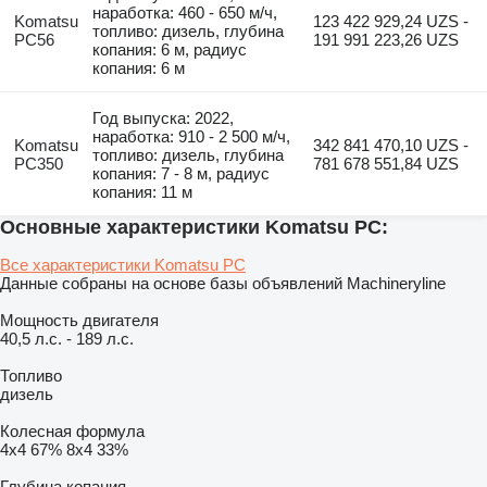
наработка: 460 - 650 м/ч,
Komatsu
123 422 929,24 UZS -
топливо: дизель, глубина
PC56
191 991 223,26 UZS
копания: 6 м, радиус
копания: 6 м
Год выпуска: 2022,
наработка: 910 - 2 500 м/ч,
Komatsu
342 841 470,10 UZS -
топливо: дизель, глубина
PC350
781 678 551,84 UZS
копания: 7 - 8 м, радиус
копания: 11 м
Основные характеристики Komatsu PC:
Все характеристики Komatsu PC
Данные собраны на основе базы объявлений Machineryline
Мощность двигателя
40,5 л.с.
-
189 л.с.
Топливо
дизель
Колесная формула
4x4
67%
8x4
33%
Глубина копания