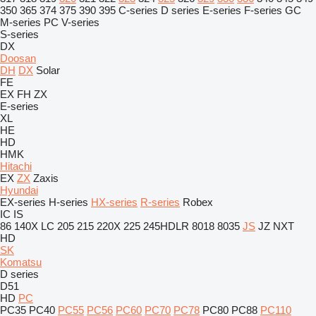
350
365
374
375
390
395
C-series
D series
E-series
F-series
GC
M-series
PC
V-series
S-series
DX
Doosan
DH
DX
Solar
FE
EX
FH
ZX
E-series
XL
HE
HD
HMK
Hitachi
EX
ZX
Zaxis
Hyundai
EX-series
H-series
HX-series
R-series
Robex
IC
IS
86
140X LC
205
215
220X
225
245HDLR
8018
8035
JS
JZ
NXT
HD
SK
Komatsu
D series
D51
HD
PC
PC35
PC40
PC55
PC56
PC60
PC70
PC78
PC80
PC88
PC110