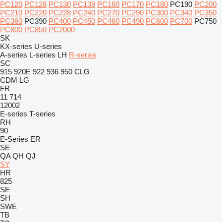
PC120
PC128
PC130
PC138
PC160
PC170
PC180
PC190
PC200
PC210
PC220
PC228
PC240
PC270
PC290
PC300
PC340
PC350
PC360
PC390
PC400
PC450
PC460
PC490
PC600
PC700
PC750
PC800
PC850
PC2000
SK
KX-series
U-series
A-series
L-series
LH
R-series
SC
915
920E
922
936
950
CLG
CDM
LG
FR
11
714
12002
E-series
T-series
RH
90
E-Series
ER
SE
QA
QH
QJ
SY
HR
825
SE
SH
SWE
TB