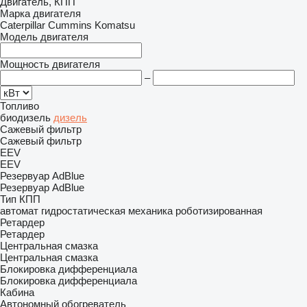
Двигатель, КПП
Марка двигателя
Caterpillar
Cummins
Komatsu
Модель двигателя
Мощность двигателя
–
Топливо
биодизель
дизель
Сажевый фильтр
Сажевый фильтр
EEV
EEV
Резервуар AdBlue
Резервуар AdBlue
Тип КПП
автомат
гидростатическая
механика
роботизированная
Ретардер
Ретардер
Центральная смазка
Центральная смазка
Блокировка дифференциала
Блокировка дифференциала
Кабина
Автономный обогреватель