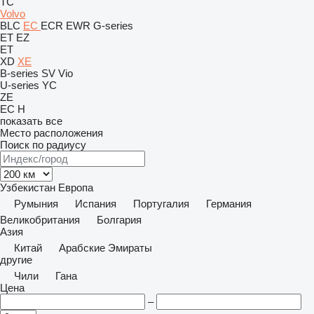
TC
Volvo
BLC
EC
ECR
EWR
G-series
ET
EZ
ET
XD
XE
B-series
SV
Vio
U-series
YC
ZE
EC
H
показать все
Место расположения
Поиск по радиусу
Узбекистан
Европа
Румыния
Испания
Португалия
Германия
Великобритания
Болгария
Азия
Китай
Арабские Эмираты
другие
Чили
Гана
Цена
–