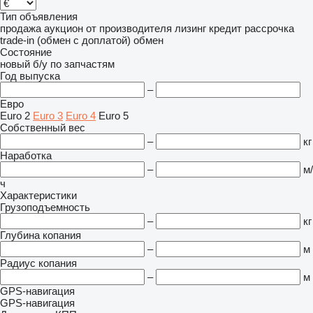
Тип объявления
продажа
аукцион
от производителя
лизинг
кредит
рассрочка
trade-in (обмен с доплатой)
обмен
Состояние
новый
б/у
по запчастям
Год выпуска
–
Евро
Euro 2
Euro 3
Euro 4
Euro 5
Собственный вес
–
кг
Наработка
–
м/
ч
Характеристики
Грузоподъемность
–
кг
Глубина копания
–
м
Радиус копания
–
м
GPS-навигация
GPS-навигация