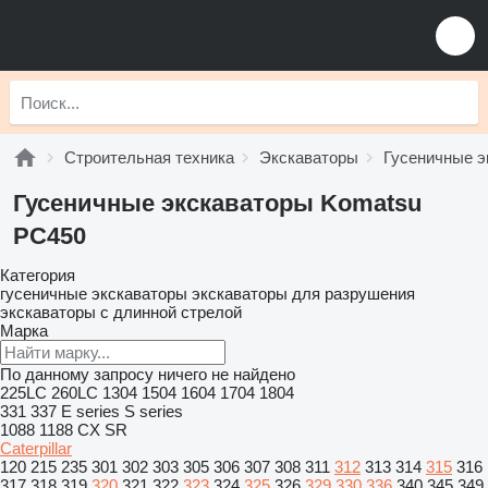
Строительная техника
Экскаваторы
Гусеничные э
Гусеничные экскаваторы Komatsu
PC450
Категория
гусеничные экскаваторы
экскаваторы для разрушения
экскаваторы с длинной стрелой
Марка
По данному запросу ничего не найдено
225LC
260LC
1304
1504
1604
1704
1804
331
337
E series
S series
1088
1188
CX
SR
Caterpillar
120
215
235
301
302
303
305
306
307
308
311
312
313
314
315
316
317
318
319
320
321
322
323
324
325
326
329
330
336
340
345
349