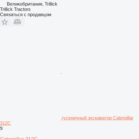
Великобритания, Trillick
Trillick Tractors
Связаться с продавцом
гусеничный экскаватор Caterpillar
312C
9