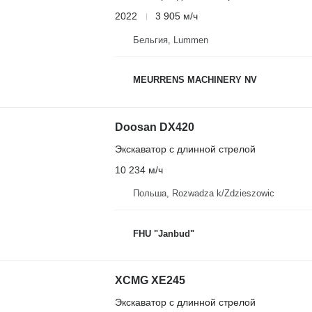
2022
3 905 м/ч
Бельгия, Lummen
MEURRENS MACHINERY NV
Doosan DX420
Экскаватор с длинной стрелой
10 234 м/ч
Польша, Rozwadza k/Zdzieszowic
FHU "Janbud"
XCMG XE245
Экскаватор с длинной стрелой