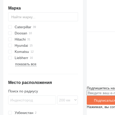
Марка
Caterpillar
1804
CX
Doosan
320
Hitachi
322
DH
MHL
HMK
Hyundai
323
DX
EX
Komatsu
325
ZX
HX-series
245HDLR
SK
Liebherr
329
R-series
JS
PC
показать все
330
R-series
E-series
SY
SWE
EC
XE
ZE
336
340
Место расположения
345
Подпишитесь на
390
Поиск по радиусу
395
Подписатьс
DE
Нажимая, вы со
D series
Узбекистан
F-series