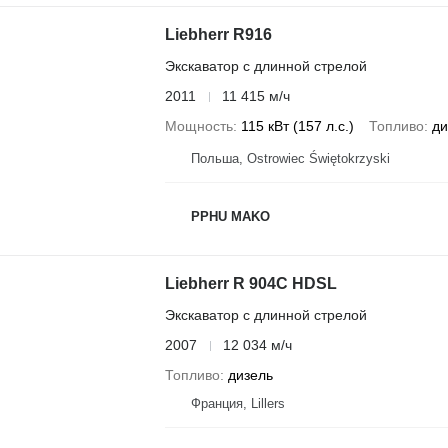
Liebherr R916
Экскаватор с длинной стрелой
2011
11 415 м/ч
Мощность
115 кВт (157 л.с.)
Топливо
ди
Польша, Ostrowiec Świętokrzyski
PPHU MAKO
Liebherr R 904C HDSL
Экскаватор с длинной стрелой
2007
12 034 м/ч
Топливо
дизель
Франция, Lillers