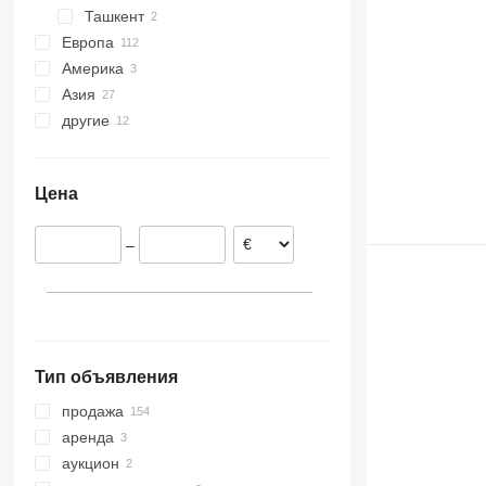
Ташкент
GC
Европа
Америка
Нидерланды
Азия
Польша
Мексика
другие
Италия
США
Китай
Франция
Турция
Украина
Германия
Арабские Эмираты
Перу
Цена
Румыния
Индия
Гайана
Бельгия
Япония
Бразилия
–
Литва
показать все
Тип объявления
продажа
аренда
аукцион