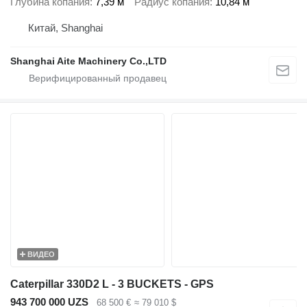
Глубина копания
7,39 м
Радиус копания
10,84 м
Китай, Shanghai
Shanghai Aite Machinery Co.,LTD
ВИДЕО
Caterpillar 330D2 L - 3 BUCKETS - GPS
943 700 000 UZS
68 500 €
≈ 79 010 $