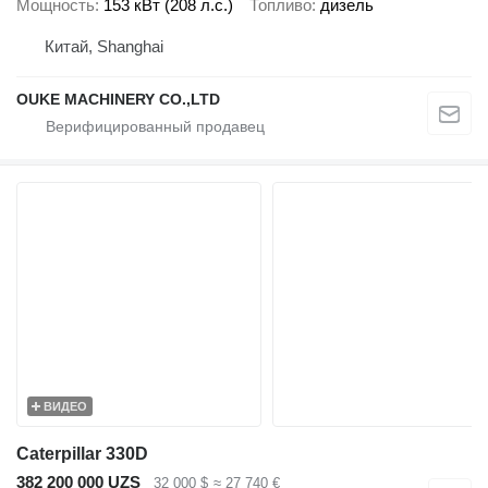
Мощность
153 кВт (208 л.с.)
Топливо
дизель
Китай, Shanghai
OUKE MACHINERY CO.,LTD
ВИДЕО
Caterpillar 330D
382 200 000 UZS
32 000 $
≈ 27 740 €