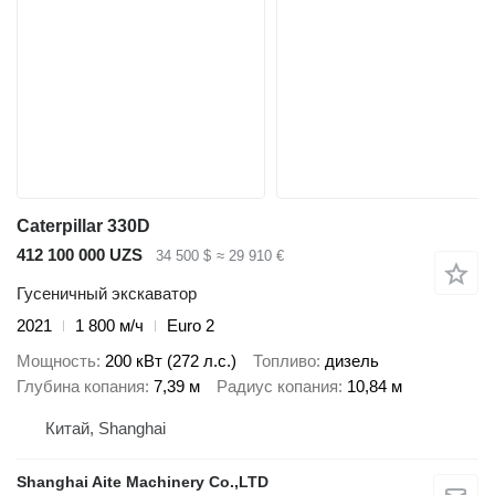
Caterpillar 330D
412 100 000 UZS
34 500 $
≈ 29 910 €
Гусеничный экскаватор
2021
1 800 м/ч
Euro 2
Мощность
200 кВт (272 л.с.)
Топливо
дизель
Глубина копания
7,39 м
Радиус копания
10,84 м
Китай, Shanghai
Shanghai Aite Machinery Co.,LTD