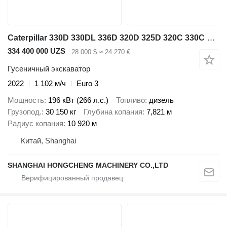
Caterpillar 330D 330DL 336D 320D 325D 320C 330C 320B 330B
334 400 000 UZS
28 000 $
≈ 24 270 €
Гусеничный экскаватор
2022
1 102 м/ч
Euro 3
Мощность
196 кВт (266 л.с.)
Топливо
дизель
Грузопод.
30 150 кг
Глубина копания
7,821 м
Радиус копания
10 920 м
Китай, Shanghai
SHANGHAI HONGCHENG MACHINERY CO.,LTD