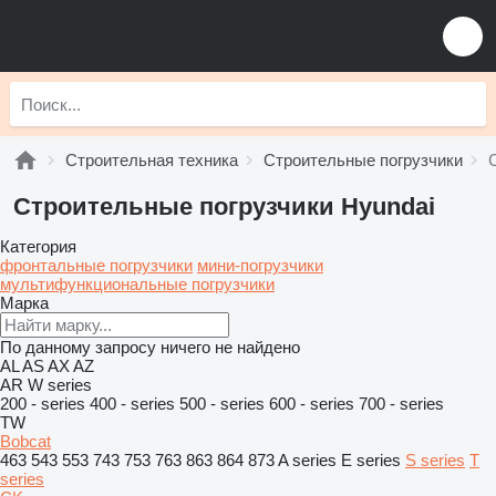
Строительная техника
Строительные погрузчики
Строительные погрузчики Hyundai
Категория
фронтальные погрузчики
мини-погрузчики
мультифункциональные погрузчики
Марка
По данному запросу ничего не найдено
AL
AS
AX
AZ
AR
W series
200 - series
400 - series
500 - series
600 - series
700 - series
TW
Bobcat
463
543
553
743
753
763
863
864
873
A series
E series
S series
T
series