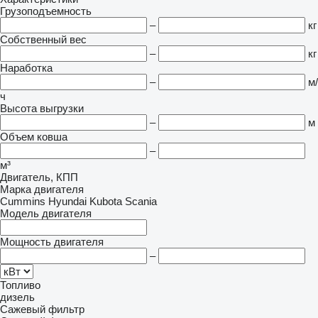
Грузоподъемность
–
кг
Собственный вес
–
кг
Наработка
–
м/
ч
Высота выгрузки
–
м
Объем ковша
–
м³
Двигатель, КПП
Марка двигателя
Cummins
Hyundai
Kubota
Scania
Модель двигателя
Мощность двигателя
–
Топливо
дизель
Сажевый фильтр