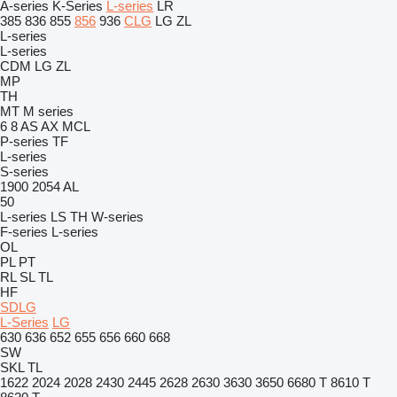
A-series
K-Series
L-series
LR
385
836
855
856
936
CLG
LG
ZL
L-series
L-series
CDM
LG
ZL
MP
TH
MT
M series
6
8
AS
AX
MCL
P-series
TF
L-series
S-series
1900
2054
AL
50
L-series
LS
TH
W-series
F-series
L-series
OL
PL
PT
RL
SL
TL
HF
SDLG
L-Series
LG
630
636
652
655
656
660
668
SW
SKL
TL
1622
2024
2028
2430
2445
2628
2630
3630
3650
6680 T
8610 T