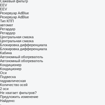
Сажевый фильтр
EEV
EEV
Резервуар AdBlue
Резервуар AdBlue
Тип КПП
автомат
Ретардер
Ретардер
Центральная смазка
Центральная смазка
Блокировка дифференциала
Блокировка дифференциала
Кабина
Автономный обогреватель
Автономный обогреватель
Кондиционер
Кондиционер
Оси
Подвеска
гидравлическая
Количество осей
2 оси
Не хватает фильтров?
Предложить изменение
Найдено:
-