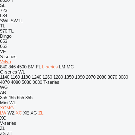
8620 T
SL
723
L34
SWL
SWTL
TL
970
TL
Dingo
053
062
VF
S-series
Volvo
840
846
4500
BM
FL
L-series
LM
MC
G-series
WL
1140
1160
1190
1240
1260
1280
1350
1390
2070
2080
3070
3080
4070
4080
5080
9080
T-series
WG
AR
355
455
655
855
Mini
WL
XCMG
LW
WZ
XC
XE
XG
ZL
XG
V-series
ZL
ZS
ZT