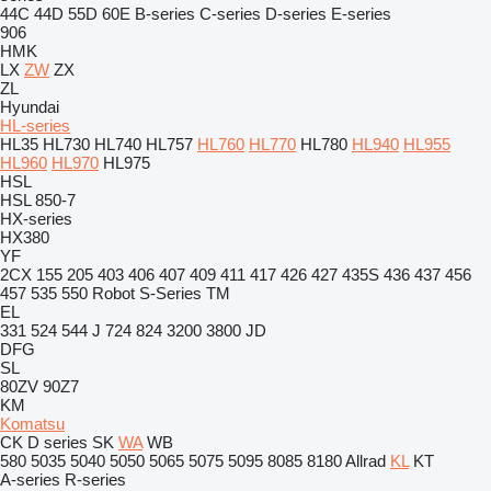
44C
44D
55D
60E
B-series
C-series
D-series
E-series
906
HMK
LX
ZW
ZX
ZL
Hyundai
HL-series
HL35
HL730
HL740
HL757
HL760
HL770
HL780
HL940
HL955
HL960
HL970
HL975
HSL
HSL 850-7
HX-series
HX380
YF
2CX
155
205
403
406
407
409
411
417
426
427
435S
436
437
456
457
535
550
Robot
S-Series
TM
EL
331
524
544 J
724
824
3200
3800
JD
DFG
SL
80ZV
90Z7
KM
Komatsu
CK
D series
SK
WA
WB
580
5035
5040
5050
5065
5075
5095
8085
8180
Allrad
KL
KT
A-series
R-series