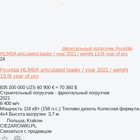
фронтальный погрузчик Hyundai
HL940A articulated loader / year 2021 / weight 13.5t year of pro
24
Hyundai HL940A articulated loader / year 2021 / weight
13.5t year of pro
835 200 000 UZS
60 900 €
≈ 70 360 $
Строительный погрузчик - фронтальный погрузчик
2021
8 400 м/ч
Мощность
116 кВт (158 л.с.)
Топливо
дизель
Колесная формула
4x4
Высота выгрузки
3,7 м
Польша, Krakow
CIEZAROWKI.PL
Связаться с продавцом