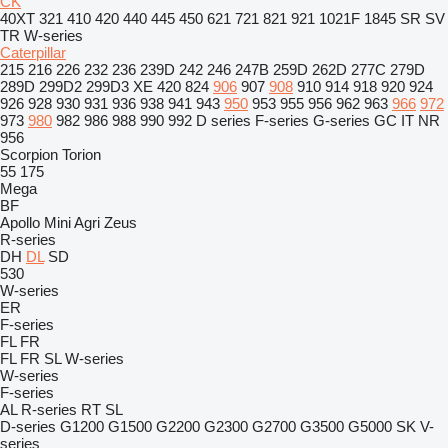
CK
40XT
321
410
420
440
445
450
621
721
821
921
1021F
1845
SR
SV
TR
W-series
Caterpillar
215
216
226
232
236
239D
242
246
247B
259D
262D
277C
279D
289D
299D2
299D3 XE
420
824
906
907
908
910
914
918
920
924
926
928
930
931
936
938
941
943
950
953
955
956
962
963
966
972
973
980
982
986
988
990
992
D series
F-series
G-series
GC
IT
NR
956
Scorpion
Torion
55
175
Mega
BF
Apollo
Mini Agri
Zeus
R-series
DH
DL
SD
530
W-series
ER
F-series
FL
FR
FL
FR
SL
W-series
W-series
F-series
AL
R-series
RT
SL
D-series
G1200
G1500
G2200
G2300
G2700
G3500
G5000
SK
V-
series