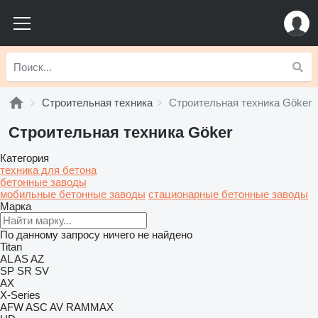
Строительная техника
Строительная техника Göker
Строительная техника Göker
Категория
техника для бетона
бетонные заводы
мобильные бетонные заводы
стационарные бетонные заводы
Марка
По данному запросу ничего не найдено
Titan
AL
AS
AZ
SP
SR
SV
AX
X-Series
AFW
ASC
AV
RAMMAX