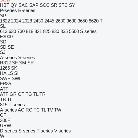
HBT
QY
SAC
SAP
SCC
SR
STC
SY
P-series
R-series
SP
1622
2024
2028
2430
2445
2630
3630
3650
8620 T
SL
613
630
730
818
821
825
830
835
5500
S series
F3000
SD
SD
SE
SJ
A-series
S-series
R312
SF
SM
SR
1265
SK
HA
LS
SH
SWE
SWL
FR85
ATF
ATF
GR
GT
TG
TL
TR
TB
TL
815
T-series
A-series
AC
RC
TC
TL
TV
TW
CF
300F
URW
D-series
S-series
T-series
V-series
W