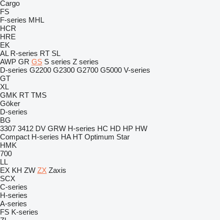
Cargo
FS
F-series
MHL
HCR
HRE
EK
AL
R-series
RT
SL
AWP
GR
GS
S series
Z series
D-series
G2200
G2300
G2700
G5000
V-series
GT
XL
GMK
RT
TMS
Göker
D-series
BG
3307
3412
DV
GRW
H-series
HC
HD
HP
HW
Compact
H-series
HA
HT
Optimum
Star
HMK
700
LL
EX
KH
ZW
ZX
Zaxis
SCX
C-series
H-series
A-series
FS
K-series