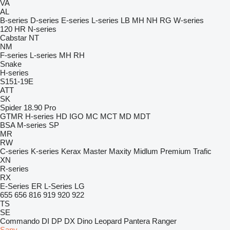
VA
AL
B-series
D-series
E-series
L-series
LB
MH
NH
RG
W-series
120
HR
N-series
Cabstar
NT
NM
F-series
L-series
MH
RH
Snake
H-series
S151-19E
ATT
SK
Spider 18.90 Pro
GTMR
H-series
HD
IGO
MC
MCT
MD
MDT
BSA
M-series
SP
MR
RW
C-series
K-series
Kerax
Master
Maxity
Midlum
Premium
Trafic
XN
R-series
RX
E-Series
ER
L-Series
LG
655
656
816
919
920
922
TS
SE
Commando
DI
DP
DX
Dino
Leopard
Pantera
Ranger
Sany