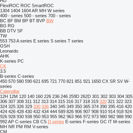
HD
FlexiROC
ROC
SmartROC
1304
1404
1604
AR
MH
W series
400 - series
500 - series
700 - series
BC
BF
BM
BP
BT
BVP
BW
BG
RG
BB
DTV
SF
TW
553
753
A series
E series
S series
T series
GSH
Leonardo
AHK
K-series
PC
CK
3.5
B-series
C-series
450
570
580
590
621
695
721
770
821
851
921
1650
CX
SR
SV
W-
series
Caterpillar
12H
12M
120
140
160
226
236
246
259D
262D
301
302
303
304
305
306
307
308
311
312
313
314
315
316
317
318
319
320
321
322
323
324
325
326
329
330
336
340
345
349
350
365
374
390
395
416
420
424
426
428
430
432
434
444
589
826
906
907
908
910
914
918
924
926
928
930
938
950
953
955
962
963
966
972
973
980
982
988
990
992
AP
C-series
CB
CS
D series
E-series
F-series
GC
IT
M-series
MH
NR
PM
RM
V-series
CM