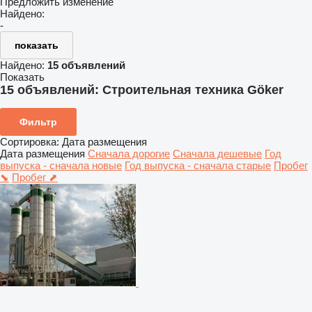
Предложить изменение
Найдено:
-
показать
Найдено:
15 объявлений
Показать
15 объявлений:
Строительная техника Göker
Фильтр
Сортировка
:
Дата размещения
Дата размещения
Сначала дорогие
Сначала дешевые
Год
выпуска - сначала новые
Год выпуска - сначала старые
Пробег
⬊
Пробег ⬈