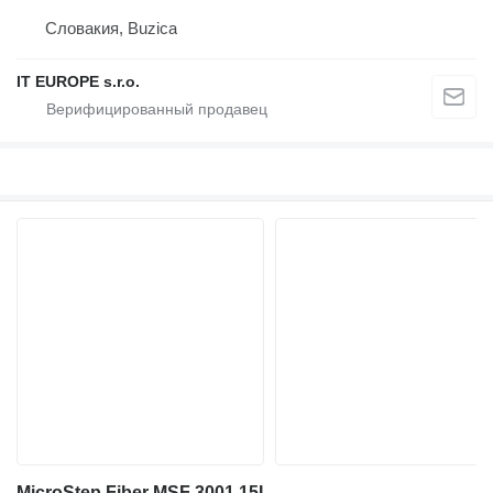
Словакия, Buzica
IT EUROPE s.r.o.
MicroStep Fiber MSF 3001.15L