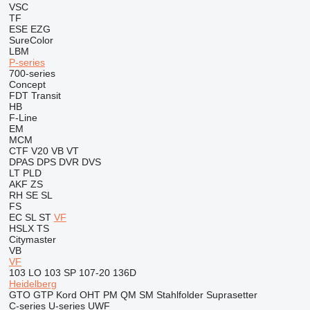
VSC
TF
ESE
EZG
SureColor
LBM
P-series
700-series
Concept
FDT
Transit
HB
F-Line
EM
MCM
CTF
V20
VB
VT
DPAS
DPS
DVR
DVS
LT
PLD
AKF
ZS
RH
SE
SL
FS
EC
SL
ST
VF
HSLX
TS
Citymaster
VB
VF
103 LO
103 SP
107-20
136D
Heidelberg
GTO
GTP
Kord
OHT
PM
QM
SM
Stahlfolder
Suprasetter
C-series
U-series
UWF