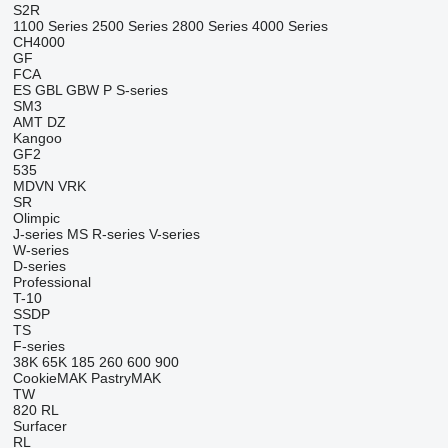
S2R
1100 Series
2500 Series
2800 Series
4000 Series
CH4000
GF
FCA
ES
GBL
GBW
P
S-series
SM3
AMT
DZ
Kangoo
GF2
535
MDVN
VRK
SR
Olimpic
J-series
MS
R-series
V-series
W-series
D-series
Professional
T-10
SSDP
TS
F-series
38K
65K
185
260
600
900
CookieMAK
PastryMAK
TW
820
RL
Surfacer
RL