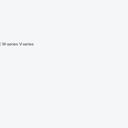
C
M-series
V-series