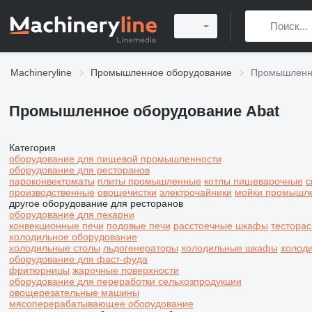
Machineryline
Промышленное оборудование
Промышленно
Промышленное оборудование Abat
Категория
оборудование для пищевой промышленности
оборудование для ресторанов
пароконвектоматы
плиты промышленные
котлы пищеварочные
с
производственные
овощечистки
электрочайники
мойки промышл
другое оборудование для ресторанов
оборудование для пекарни
конвекционные печи
подовые печи
расстоечные шкафы
тестора
холодильное оборудование
холодильные столы
льдогенераторы
холодильные шкафы
холод
оборудование для фаст-фуда
фритюрницы
жарочные поверхности
оборудование для переработки сельхозпродукции
овощерезательные машины
мясоперерабатывающее оборудование