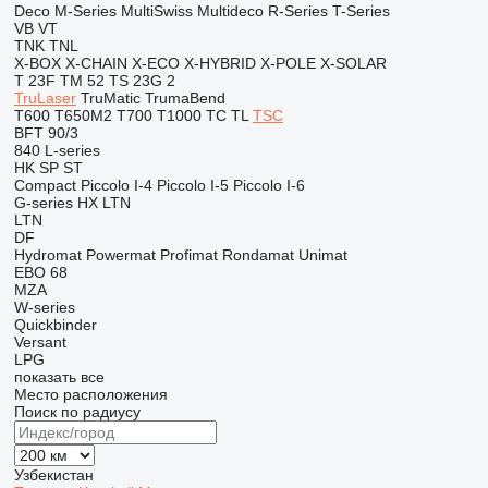
Deco
M-Series
MultiSwiss
Multideco
R-Series
T-Series
VB
VT
TNK
TNL
X-BOX
X-CHAIN
X-ECO
X-HYBRID
X-POLE
X-SOLAR
T 23F
TM 52
TS 23G 2
TruLaser
TruMatic
TrumaBend
T600
T650M2
T700
T1000
TC
TL
TSC
BFT 90/3
840
L-series
HK
SP
ST
Compact
Piccolo I-4
Piccolo I-5
Piccolo I-6
G-series
HX
LTN
LTN
DF
Hydromat
Powermat
Profimat
Rondamat
Unimat
EBO 68
MZA
W-series
Quickbinder
Versant
LPG
показать все
Место расположения
Поиск по радиусу
Узбекистан