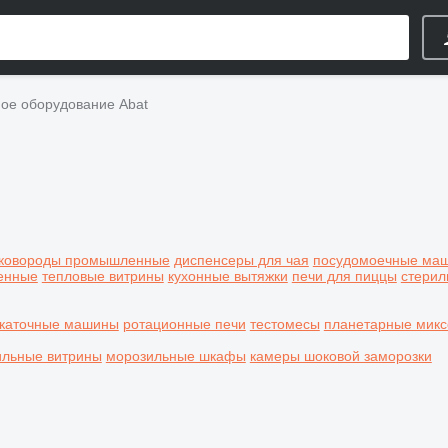
е оборудование Abat
ковороды промышленные
диспенсеры для чая
посудомоечные ма
енные
тепловые витрины
кухонные вытяжки
печи для пиццы
стерил
скаточные машины
ротационные печи
тестомесы
планетарные мик
ильные витрины
морозильные шкафы
камеры шоковой заморозки