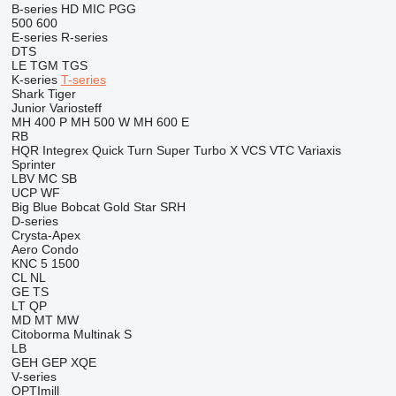
B-series
HD
MIC
PGG
500
600
E-series
R-series
DTS
LE
TGM
TGS
K-series
T-series
Shark
Tiger
Junior
Variosteff
MH 400 P
MH 500 W
MH 600 E
RB
HQR
Integrex
Quick Turn
Super Turbo X
VCS
VTC
Variaxis
Sprinter
LBV
MC
SB
UCP
WF
Big Blue
Bobcat
Gold Star
SRH
D-series
Crysta-Apex
Aero
Condo
KNC 5 1500
CL
NL
GE
TS
LT
QP
MD
MT
MW
Citoborma
Multinak S
LB
GEH
GEP
XQE
V-series
OPTImill