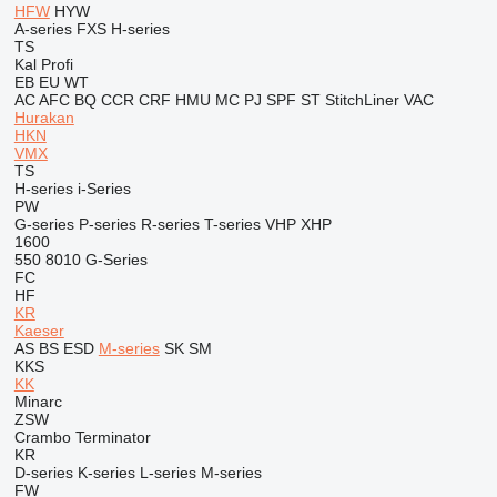
HFW
HYW
A-series
FXS
H-series
TS
Kal
Profi
EB
EU
WT
AC
AFC
BQ
CCR
CRF
HMU
MC
PJ
SPF
ST
StitchLiner
VAC
Hurakan
HKN
VMX
TS
H-series
i-Series
PW
G-series
P-series
R-series
T-series
VHP
XHP
1600
550
8010
G-Series
FC
HF
KR
Kaeser
AS
BS
ESD
M-series
SK
SM
KKS
KK
Minarc
ZSW
Crambo
Terminator
KR
D-series
K-series
L-series
M-series
FW