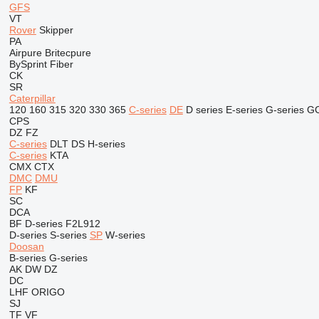
GFS
VT
Rover
Skipper
PA
Airpure
Britecpure
BySprint Fiber
CK
SR
Caterpillar
120
160
315
320
330
365
C-series
DE
D series
E-series
G-series
G
CPS
DZ
FZ
C-series
DLT
DS
H-series
C-series
KTA
CMX
CTX
DMC
DMU
FP
KF
SC
DCA
BF
D-series
F2L912
D-series
S-series
SP
W-series
Doosan
B-series
G-series
AK
DW
DZ
DC
LHF
ORIGO
SJ
TF
VF