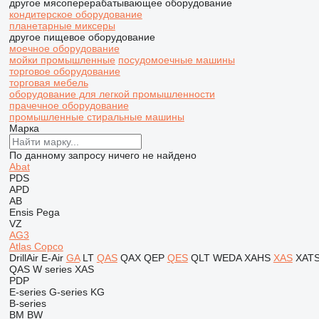
другое мясоперерабатывающее оборудование
кондитерское оборудование
планетарные миксеры
другое пищевое оборудование
моечное оборудование
мойки промышленные
посудомоечные машины
торговое оборудование
торговая мебель
оборудование для легкой промышленности
прачечное оборудование
промышленные стиральные машины
Марка
По данному запросу ничего не найдено
Abat
PDS
APD
AB
Ensis
Pega
VZ
AG3
Atlas Copco
DrillAir
E-Air
GA
LT
QAS
QAX
QEP
QES
QLT
WEDA
XAHS
XAS
XAT
QAS
W series
XAS
PDP
E-series
G-series
KG
B-series
BM
BW