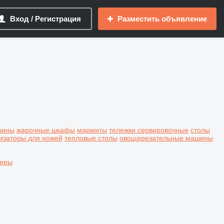
Вход / Регистрация
Разместить объявление
шины
жарочные шкафы
мармиты
тележки сервировочные
столы
изаторы для ножей
тепловые столы
овощерезательные машины
серы