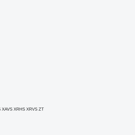
S
XAVS
XRHS
XRVS
ZT